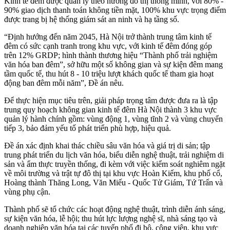
Kinh tế đêm được quản lý theo hướng đô thị thông minh, với 80% -
90% giao dịch thanh toán không tiền mặt, 100% khu vực trọng điểm
được trang bị hệ thống giám sát an ninh và hạ tầng số.
“Định hướng đến năm 2045, Hà Nội trở thành trung tâm kinh tế
đêm có sức cạnh tranh trong khu vực, với kinh tế đêm đóng góp
trên 12% GRDP; hình thành thương hiệu “Thành phố trải nghiệm
văn hóa ban đêm”, sở hữu một số không gian và sự kiện đêm mang
tầm quốc tế, thu hút 8 - 10 triệu lượt khách quốc tế tham gia hoạt
động ban đêm mỗi năm”, Đề án nêu.
Để thực hiện mục tiêu trên, giải pháp trọng tâm được đưa ra là tập
trung quy hoạch không gian kinh tế đêm Hà Nội thành 3 khu vực
quản lý hành chính gồm: vùng động 1, vùng tĩnh 2 và vùng chuyển
tiếp 3, bảo đảm yếu tố phát triển phù hợp, hiệu quả.
Đề án xác định khai thác chiều sâu văn hóa và giá trị di sản; tập
trung phát triển du lịch văn hóa, biểu diễn nghệ thuật, trải nghiệm di
sản và ẩm thực truyền thống, đi kèm với việc kiểm soát nghiêm ngặt
về môi trường và trật tự đô thị tại khu vực Hoàn Kiếm, khu phố cổ,
Hoàng thành Thăng Long, Văn Miếu - Quốc Tử Giám, Tứ Trấn và
vùng phụ cận.
Thành phố sẽ tổ chức các hoạt động nghệ thuật, trình diễn ánh sáng,
sự kiện văn hóa, lễ hội; thu hút lực lượng nghệ sĩ, nhà sáng tạo và
doanh nghiệp văn hóa tại các tuyến phố đi bộ, công viên, khu vực