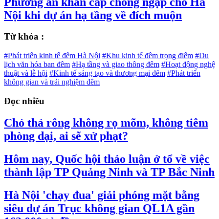
Phương án khẩn cấp chống ngập cho Hà
Nội khi dự án hạ tầng về đích muộn
Từ khóa :
#Phát triển kinh tế đêm Hà Nội
#Khu kinh tế đêm trọng điểm
#Du
lịch văn hóa ban đêm
#Hạ tầng và giao thông đêm
#Hoạt động nghệ
thuật và lễ hội
#Kinh tế sáng tạo và thương mại đêm
#Phát triển
không gian và trải nghiệm đêm
Đọc nhiều
Chó thả rông không rọ mõm, không tiêm
phòng dại, ai sẽ xử phạt?
Hôm nay, Quốc hội thảo luận ở tổ về việc
thành lập TP Quảng Ninh và TP Bắc Ninh
Hà Nội 'chạy đua' giải phóng mặt bằng
siêu dự án Trục không gian QL1A gần