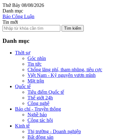
Thứ Bảy 08/08/2026
Danh mục
Báo Công Luận
Tin mới
Tìm kiếm
Danh mục
Thời sự
Góc nhìn
Tin tức
Chống lãng phí, tham nhũng, tiêu cực
Việt Nam - Kỷ nguyên vươn mình
Mặt trận
Quốc tế
Tiêu điểm Quốc tế
Thế giới 24h
Công nghệ
Báo chí - Truyền thông
Nghề báo
Công tác hội
Kinh tế
Thị trường - Doanh nghiệp
Bất động sản