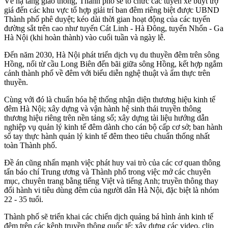
Về hạ tầng giao thông, Thành phố sẽ tổ chức các tuyến xe buýt trợ
giá đến các khu vực tổ hợp giải trí ban đêm riêng biệt được UBND
Thành phố phê duyệt; kéo dài thời gian hoạt động của các tuyến
đường sắt trên cao như tuyến Cát Linh - Hà Đông, tuyến Nhổn - Ga
Hà Nội (khi hoàn thành) vào cuối tuần và ngày lễ.
Đến năm 2030, Hà Nội phát triển dịch vụ du thuyền đêm trên sông
Hồng, nối từ cầu Long Biên đến bãi giữa sông Hồng, kết hợp ngắm
cảnh thành phố về đêm với biểu diễn nghệ thuật và ẩm thực trên
thuyền.
Cùng với đó là chuẩn hóa hệ thống nhận diện thương hiệu kinh tế
đêm Hà Nội; xây dựng và vận hành hệ sinh thái truyền thông
thương hiệu riêng trên nền tảng số; xây dựng tài liệu hướng dẫn
nghiệp vụ quản lý kinh tế đêm dành cho cán bộ cấp cơ sở; ban hành
sổ tay thực hành quản lý kinh tế đêm theo tiêu chuẩn thống nhất
toàn Thành phố.
Đề án cũng nhấn mạnh việc phát huy vai trò của các cơ quan thông
tấn báo chí Trung ương và Thành phố trong việc mở các chuyên
mục, chuyên trang bằng tiếng Việt và tiếng Anh; truyền thông thay
đổi hành vi tiêu dùng đêm của người dân Hà Nội, đặc biệt là nhóm
22 - 35 tuổi.
Thành phố sẽ triển khai các chiến dịch quảng bá hình ảnh kinh tế
đêm trên các kênh truyền thông quốc tế; xây dựng các video, clip