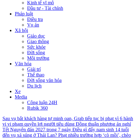
Kinh tế vĩ mô
Đầu tư - Tài chính
Pháp luật
Điều tra
Vụ án
Xã hội
Giáo dục
Giao thông
Sức khỏe
Đời sống
Môi trường
Văn hóa
Giải trí
Thể thao
Đời sống văn hóa
Du lịch
Xe
Media
Công luận 24H
Rubik 360
Sau vụ bắt khách hàng tự minh oan, Grab tiếp tục bị phạt vì 6 hành
vi vi phạm quyền lợi người tiêu dùng
Đồng thuận phương án nghỉ
Tết Nguyên đán 2027 trong 7 ngày
Điều gì đẩy nam sinh 14 tuổi
đến vụ xả súng ở Thái Lan?
Phạt nhiều trường hợp ‘cò mồi’, chèo