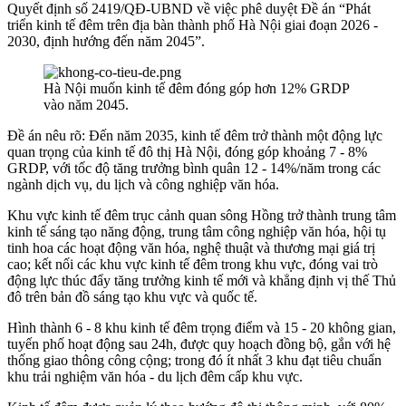
Quyết định số 2419/QĐ-UBND về việc phê duyệt Đề án “Phát
triển kinh tế đêm trên địa bàn thành phố Hà Nội giai đoạn 2026 -
2030, định hướng đến năm 2045”.
Hà Nội muốn kinh tế đêm đóng góp hơn 12% GRDP
vào năm 2045.
Đề án nêu rõ: Đến năm 2035, kinh tế đêm trở thành một động lực
quan trọng của kinh tế đô thị Hà Nội, đóng góp khoảng 7 - 8%
GRDP, với tốc độ tăng trưởng bình quân 12 - 14%/năm trong các
ngành dịch vụ, du lịch và công nghiệp văn hóa.
Khu vực kinh tế đêm trục cảnh quan sông Hồng trở thành trung tâm
kinh tế sáng tạo năng động, trung tâm công nghiệp văn hóa, hội tụ
tinh hoa các hoạt động văn hóa, nghệ thuật và thương mại giá trị
cao; kết nối các khu vực kinh tế đêm trong khu vực, đóng vai trò
động lực thúc đẩy tăng trưởng kinh tế mới và khẳng định vị thế Thủ
đô trên bản đồ sáng tạo khu vực và quốc tế.
Hình thành 6 - 8 khu kinh tế đêm trọng điểm và 15 - 20 không gian,
tuyến phố hoạt động sau 24h, được quy hoạch đồng bộ, gắn với hệ
thống giao thông công cộng; trong đó ít nhất 3 khu đạt tiêu chuẩn
khu trải nghiệm văn hóa - du lịch đêm cấp khu vực.