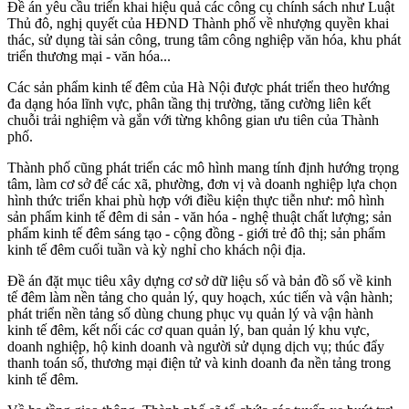
Đề án yêu cầu triển khai hiệu quả các công cụ chính sách như Luật
Thủ đô, nghị quyết của HĐND Thành phố về nhượng quyền khai
thác, sử dụng tài sản công, trung tâm công nghiệp văn hóa, khu phát
triển thương mại - văn hóa...
Các sản phẩm kinh tế đêm của Hà Nội được phát triển theo hướng
đa dạng hóa lĩnh vực, phân tầng thị trường, tăng cường liên kết
chuỗi trải nghiệm và gắn với từng không gian ưu tiên của Thành
phố.
Thành phố cũng phát triển các mô hình mang tính định hướng trọng
tâm, làm cơ sở để các xã, phường, đơn vị và doanh nghiệp lựa chọn
hình thức triển khai phù hợp với điều kiện thực tiễn như: mô hình
sản phẩm kinh tế đêm di sản - văn hóa - nghệ thuật chất lượng; sản
phẩm kinh tế đêm sáng tạo - cộng đồng - giới trẻ đô thị; sản phẩm
kinh tế đêm cuối tuần và kỳ nghỉ cho khách nội địa.
Đề án đặt mục tiêu xây dựng cơ sở dữ liệu số và bản đồ số về kinh
tế đêm làm nền tảng cho quản lý, quy hoạch, xúc tiến và vận hành;
phát triển nền tảng số dùng chung phục vụ quản lý và vận hành
kinh tế đêm, kết nối các cơ quan quản lý, ban quản lý khu vực,
doanh nghiệp, hộ kinh doanh và người sử dụng dịch vụ; thúc đẩy
thanh toán số, thương mại điện tử và kinh doanh đa nền tảng trong
kinh tế đêm.