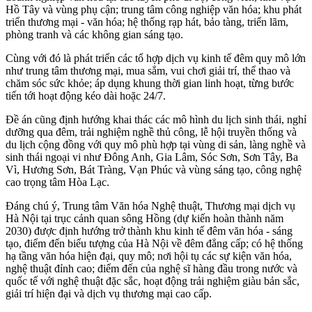
Hồ Tây và vùng phụ cận; trung tâm công nghiệp văn hóa; khu phát
triển thương mại - văn hóa; hệ thống rạp hát, bảo tàng, triển lãm,
phòng tranh và các không gian sáng tạo.
Cùng với đó là phát triển các tổ hợp dịch vụ kinh tế đêm quy mô lớn
như trung tâm thương mại, mua sắm, vui chơi giải trí, thể thao và
chăm sóc sức khỏe; áp dụng khung thời gian linh hoạt, từng bước
tiến tới hoạt động kéo dài hoặc 24/7.
Đề án cũng định hướng khai thác các mô hình du lịch sinh thái, nghỉ
dưỡng qua đêm, trải nghiệm nghề thủ công, lễ hội truyền thống và
du lịch cộng đồng với quy mô phù hợp tại vùng di sản, làng nghề và
sinh thái ngoại vi như Đông Anh, Gia Lâm, Sóc Sơn, Sơn Tây, Ba
Vì, Hương Sơn, Bát Tràng, Vạn Phúc và vùng sáng tạo, công nghệ
cao trọng tâm Hòa Lạc.
Đáng chú ý, Trung tâm Văn hóa Nghệ thuật, Thương mại dịch vụ
Hà Nội tại trục cảnh quan sông Hồng (dự kiến hoàn thành năm
2030) được định hướng trở thành khu kinh tế đêm văn hóa - sáng
tạo, điểm đến biểu tượng của Hà Nội về đêm đẳng cấp; có hệ thống
hạ tầng văn hóa hiện đại, quy mô; nơi hội tụ các sự kiện văn hóa,
nghệ thuật đỉnh cao; điểm đến của nghệ sĩ hàng đầu trong nước và
quốc tế với nghệ thuật đặc sắc, hoạt động trải nghiệm giàu bản sắc,
giải trí hiện đại và dịch vụ thương mại cao cấp.