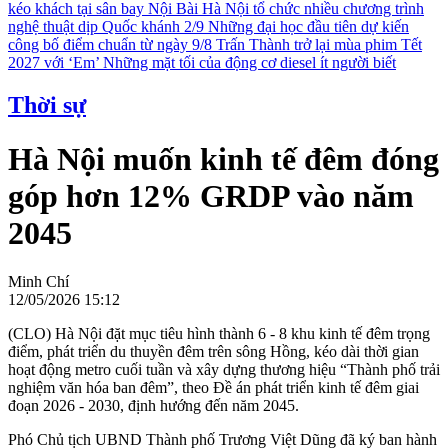
kéo khách tại sân bay Nội Bài
Hà Nội tổ chức nhiều chương trình
nghệ thuật dịp Quốc khánh 2/9
Những đại học đầu tiên dự kiến
công bố điểm chuẩn từ ngày 9/8
Trấn Thành trở lại mùa phim Tết
2027 với ‘Em’
Những mặt tối của động cơ diesel ít người biết
Thời sự
Hà Nội muốn kinh tế đêm đóng
góp hơn 12% GRDP vào năm
2045
Minh Chí
12/05/2026 15:12
(CLO) Hà Nội đặt mục tiêu hình thành 6 - 8 khu kinh tế đêm trọng
điểm, phát triển du thuyền đêm trên sông Hồng, kéo dài thời gian
hoạt động metro cuối tuần và xây dựng thương hiệu “Thành phố trải
nghiệm văn hóa ban đêm”, theo Đề án phát triển kinh tế đêm giai
đoạn 2026 - 2030, định hướng đến năm 2045.
Phó Chủ tịch UBND Thành phố Trương Việt Dũng đã ký ban hành