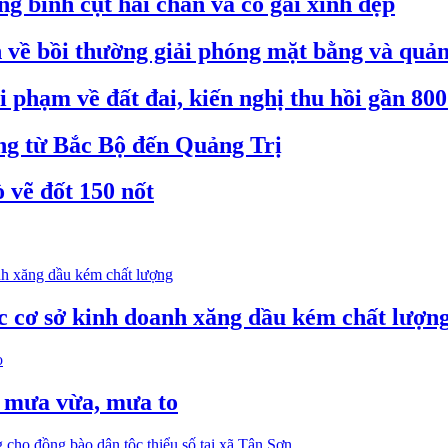
 binh cụt hai chân và cô gái xinh đẹp
ề bồi thường giải phóng mặt bằng và quản 
 phạm về đất đai, kiến nghị thu hồi gần 800
ộng từ Bắc Bộ đến Quảng Trị
 vẽ đốt 150 nốt
ác cơ sở kinh doanh xăng dầu kém chất lượn
ó mưa vừa, mưa to