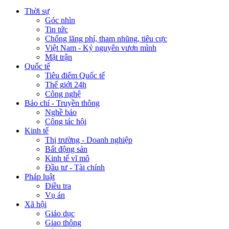
Thời sự
Góc nhìn
Tin tức
Chống lãng phí, tham nhũng, tiêu cực
Việt Nam - Kỷ nguyên vươn mình
Mặt trận
Quốc tế
Tiêu điểm Quốc tế
Thế giới 24h
Công nghệ
Báo chí - Truyền thông
Nghề báo
Công tác hội
Kinh tế
Thị trường - Doanh nghiệp
Bất động sản
Kinh tế vĩ mô
Đầu tư - Tài chính
Pháp luật
Điều tra
Vụ án
Xã hội
Giáo dục
Giao thông