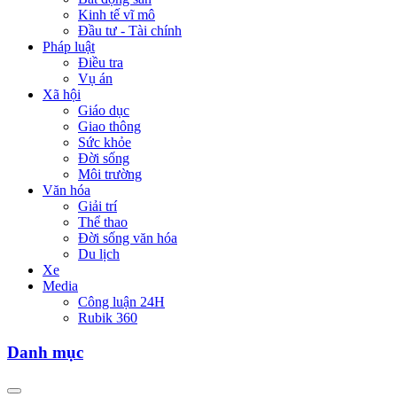
Kinh tế vĩ mô
Đầu tư - Tài chính
Pháp luật
Điều tra
Vụ án
Xã hội
Giáo dục
Giao thông
Sức khỏe
Đời sống
Môi trường
Văn hóa
Giải trí
Thể thao
Đời sống văn hóa
Du lịch
Xe
Media
Công luận 24H
Rubik 360
Danh mục