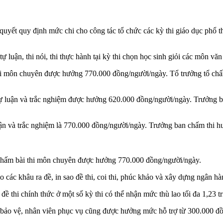
 quy định mức chi cho công tác tổ chức các kỳ thi giáo dục phổ thôn
ự luận, thi nói, thi thực hành tại kỳ thi chọn học sinh giỏi các môn vă
thi môn chuyên được hưởng 770.000 đồng/người/ngày. Tổ trưởng tổ ch
 tự luận và trắc nghiệm được hưởng 620.000 đồng/người/ngày. Trưởng 
luận và trắc nghiệm là 770.000 đồng/người/ngày. Trưởng ban chấm thi
 chấm bài thi môn chuyên được hưởng 770.000 đồng/người/ngày.
 các khâu ra đề, in sao đề thi, coi thi, phúc khảo và xây dựng ngân hà
đề thi chính thức ở một số kỳ thi có thể nhận mức thù lao tối đa 1,23 t
, bảo vệ, nhân viên phục vụ cũng được hưởng mức hỗ trợ từ 300.000 đồ