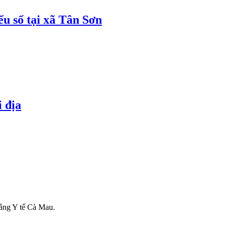
ểu số tại xã Tân Sơn
i địa
ẳng Y tế Cà Mau.