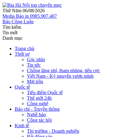
Thứ Năm 06/08/2026
Media
Báo in
0985.907.407
Báo Công Luận
Tìm kiếm
Tin mới
Danh mục
Trang chủ
Thời sự
Góc nhìn
Tin tức
Chống lãng phí, tham nhũng, tiêu cực
Việt Nam - Kỷ nguyên vươn mình
Mặt trận
Quốc tế
Tiêu điểm Quốc tế
Thế giới 24h
Công nghệ
Báo chí - Truyền thông
Nghề báo
Công tác hội
Kinh tế
Thị trường - Doanh nghiệp
Bất động sản