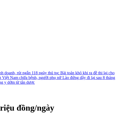
nh doanh, rút ngắn 118 ngày thủ tục
Bài toán khó khi ra đề thi lại cho
g Việt Nam chữa bệnh, người phụ nữ Lào đứng dậy đi lại sau 8 tháng
ng y dởm từ tân dược
triệu đồng/ngày