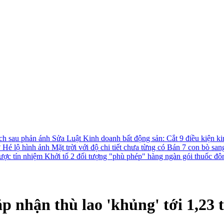
ách sau phản ánh
Sửa Luật Kinh doanh bất động sản: Cắt 9 điều kiện ki
?
Hé lộ hình ảnh Mặt trời với độ chi tiết chưa từng có
Bán 7 con bò san
được tín nhiệm
Khởi tố 2 đối tượng "phù phép" hàng ngàn gói thuốc đô
ắp nhận thù lao 'khủng' tới 1,23 