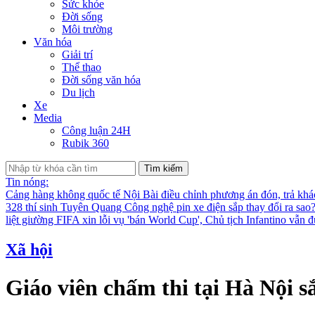
Sức khỏe
Đời sống
Môi trường
Văn hóa
Giải trí
Thể thao
Đời sống văn hóa
Du lịch
Xe
Media
Công luận 24H
Rubik 360
Tìm kiếm
Tin nóng:
Cảng hàng không quốc tế Nội Bài điều chỉnh phương án đón, trả kh
328 thí sinh Tuyên Quang
Công nghệ pin xe điện sắp thay đổi ra sao
liệt giường
FIFA xin lỗi vụ 'bán World Cup', Chủ tịch Infantino vẫn 
Xã hội
Giáo viên chấm thi tại Hà Nội s