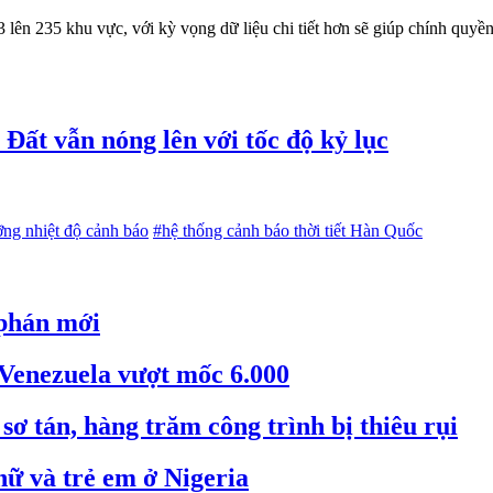
lên 235 khu vực, với kỳ vọng dữ liệu chi tiết hơn sẽ giúp chính quyền
Đất vẫn nóng lên với tốc độ kỷ lục
ng nhiệt độ cảnh báo
#hệ thống cảnh báo thời tiết Hàn Quốc
 phán mới
 Venezuela vượt mốc 6.000
ơ tán, hàng trăm công trình bị thiêu rụi
nữ và trẻ em ở Nigeria