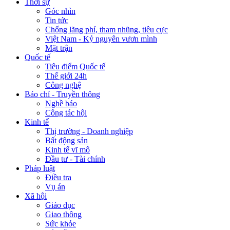
Thời sự
Góc nhìn
Tin tức
Chống lãng phí, tham nhũng, tiêu cực
Việt Nam - Kỷ nguyên vươn mình
Mặt trận
Quốc tế
Tiêu điểm Quốc tế
Thế giới 24h
Công nghệ
Báo chí - Truyền thông
Nghề báo
Công tác hội
Kinh tế
Thị trường - Doanh nghiệp
Bất động sản
Kinh tế vĩ mô
Đầu tư - Tài chính
Pháp luật
Điều tra
Vụ án
Xã hội
Giáo dục
Giao thông
Sức khỏe