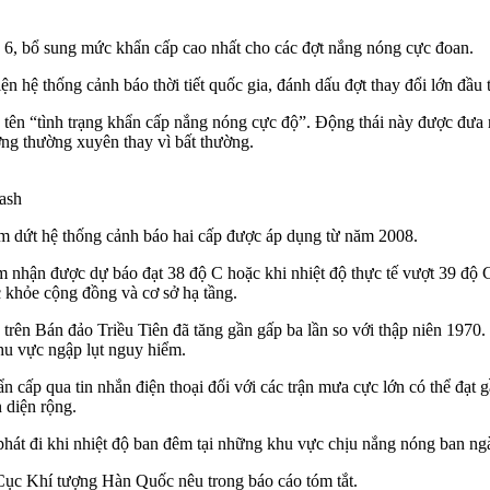
 6, bổ sung mức khẩn cấp cao nhất cho các đợt nắng nóng cực đoan.
 hệ thống cảnh báo thời tiết quốc gia, đánh dấu đợt thay đổi lớn đầu 
tên “tình trạng khẩn cấp nắng nóng cực độ”. Động thái này được đưa r
ợng thường xuyên thay vì bất thường.
ash
ấm dứt hệ thống cảnh báo hai cấp được áp dụng từ năm 2008.
 nhận được dự báo đạt 38 độ C hoặc khi nhiệt độ thực tế vượt 39 độ C.
ức khỏe cộng đồng và cơ sở hạ tầng.
 trên Bán đảo Triều Tiên đã tăng gần gấp ba lần so với thập niên 197
hu vực ngập lụt nguy hiểm.
n cấp qua tin nhắn điện thoại đối với các trận mưa cực lớn có thể đạt
n diện rộng.
phát đi khi nhiệt độ ban đêm tại những khu vực chịu nắng nóng ban ng
 Cục Khí tượng Hàn Quốc nêu trong báo cáo tóm tắt.