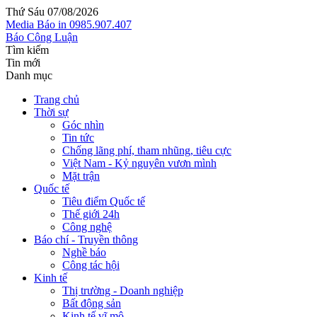
Thứ Sáu 07/08/2026
Media
Báo in
0985.907.407
Báo Công Luận
Tìm kiếm
Tin mới
Danh mục
Trang chủ
Thời sự
Góc nhìn
Tin tức
Chống lãng phí, tham nhũng, tiêu cực
Việt Nam - Kỷ nguyên vươn mình
Mặt trận
Quốc tế
Tiêu điểm Quốc tế
Thế giới 24h
Công nghệ
Báo chí - Truyền thông
Nghề báo
Công tác hội
Kinh tế
Thị trường - Doanh nghiệp
Bất động sản
Kinh tế vĩ mô