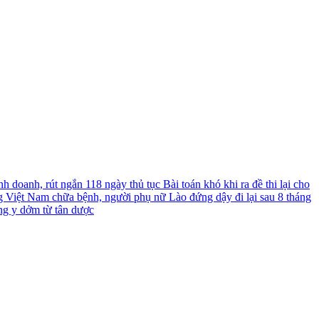
nh doanh, rút ngắn 118 ngày thủ tục
Bài toán khó khi ra đề thi lại cho
g Việt Nam chữa bệnh, người phụ nữ Lào đứng dậy đi lại sau 8 tháng
ng y dởm từ tân dược