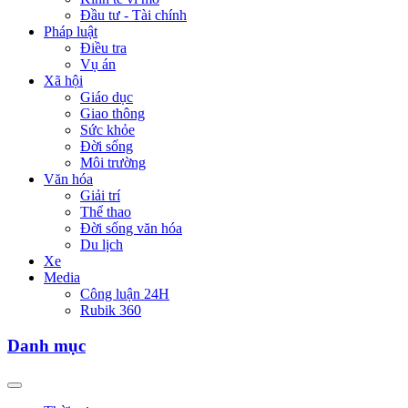
Đầu tư - Tài chính
Pháp luật
Điều tra
Vụ án
Xã hội
Giáo dục
Giao thông
Sức khỏe
Đời sống
Môi trường
Văn hóa
Giải trí
Thể thao
Đời sống văn hóa
Du lịch
Xe
Media
Công luận 24H
Rubik 360
Danh mục