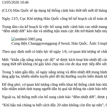
13/05/2026 10:46
(CLO) Hàn Quốc sẽ áp dụng hệ thống cảnh báo thời tiết mới từ tháng
Ngày 13/5, Cục Khí tượng Hàn Quốc công bố kế hoạch cải tổ toàn diện
Trọng tâm của kế hoạch là việc bổ sung mức cảnh báo cao nhất mang 
“đêm nhiệt đới” kéo dài và những trận mưa cực lớn trở thành hiện tư
Cung điện Changgyeonggung ở Seoul, Hàn Quốc. Ảnh: Unspl
Theo quy định mới có hiệu lực từ ngày 1/6, cơ quan khí tượng sẽ ch
Mức “khẩn cấp nắng nóng cực độ” sẽ được kích hoạt khi nhiệt độ cảm
trạng thời tiết không chỉ gây khó chịu mà còn đe dọa trực tiếp đến s
Trong 5 năm gần đây, số ngày nắng nóng và đêm nhiệt đới trung bình
tăng gấp ba, khiến nhiều tuyến phố đô thị thường xuyên biến thành k
Để ứng phó, cơ quan khí tượng cũng triển khai hệ thống cảnh báo khẩ
trấn nhằm tránh tình trạng người dân bị quá tải thông tin cảnh báo trê
Ngoài ra, hệ thống mới còn bổ sung cảnh báo “đêm nhiệt đới”, được 
“Khí hậu mà chúng ta biết cách đây 20 năm không còn tồn tại nữa”,