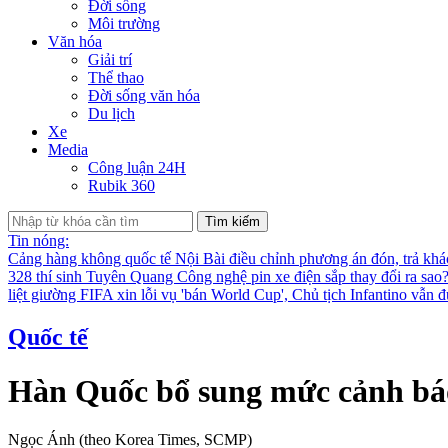
Đời sống
Môi trường
Văn hóa
Giải trí
Thể thao
Đời sống văn hóa
Du lịch
Xe
Media
Công luận 24H
Rubik 360
Tìm kiếm
Tin nóng:
Cảng hàng không quốc tế Nội Bài điều chỉnh phương án đón, trả kh
328 thí sinh Tuyên Quang
Công nghệ pin xe điện sắp thay đổi ra sao
liệt giường
FIFA xin lỗi vụ 'bán World Cup', Chủ tịch Infantino vẫn 
Quốc tế
Hàn Quốc bổ sung mức cảnh bá
Ngọc Ánh (theo Korea Times, SCMP)