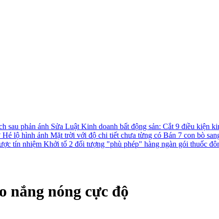
ách sau phản ánh
Sửa Luật Kinh doanh bất động sản: Cắt 9 điều kiện ki
?
Hé lộ hình ảnh Mặt trời với độ chi tiết chưa từng có
Bán 7 con bò san
được tín nhiệm
Khởi tố 2 đối tượng "phù phép" hàng ngàn gói thuốc đô
o nắng nóng cực độ