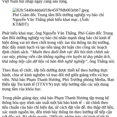
Việt Nam hội nhập ngày càng sâu rộng.
Phó Giám đốc Trung tâm Bồi dưỡng nghiệp vụ báo chí
Nguyễn Văn Thắng phát biểu khai mạc. (Ảnh:
KT&ĐT)
Phát biểu khai mạc, ông Nguyễn Văn Thắng, Phó Giám đốc Trung
tâm Bồi dưỡng nghiệp vụ báo chí nhấn mạnh rằng báo chí kinh tế
hiện đóng vai trò then chốt trong việc lan tỏa thông tin thị trường,
thúc đẩy minh bạch và tạo nền tảng dư luận cho công tác hoạch
định chính sách.
“Muốn theo đuổi lĩnh vực đòi hỏi tính chính xác
cao này, phóng viên cần không ngừng rèn luyện tư duy phân tích,
khả năng tiếp cận dữ liệu và bản lĩnh nghề nghiệp”
, ông Thắng nói.
Theo Ban tổ chức, lớp bồi dưỡng được thiết kế theo hướng thực
hành, chia sẻ kinh nghiệm và trao đổi mở giữa giảng viên và học
viên. Nhà báo Phạm Thanh Hương, Phó Trưởng phòng Media, Ban
Biên tập Tin kinh tế (TTXVN) trực tiếp hướng dẫn các nội dung
trọng tâm của khóa học.
Trong phần giảng dạy, nhà báo Phạm Thanh Hương tập trung hệ
thống hóa quy trình sản xuất một bài báo kinh tế – tài chính theo
tiêu chuẩn của báo chí hiện đại, từ cách đặt vấn đề, thu thập dữ liệu,
xác minh nguồn tin, đến trình bày thông tin theo hướng dễ tiếp cận
với độc giả. Bà nhấn mạnh:
“Một tác phẩm báo chí kinh tế tốt là