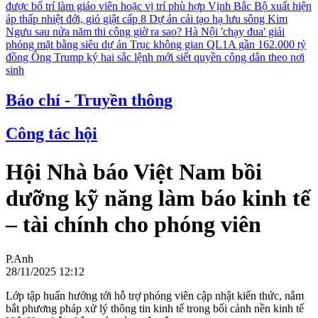
được bố trí làm giáo viên hoặc vị trí phù hợp
Vịnh Bắc Bộ xuất hiện
áp thấp nhiệt đới, gió giật cấp 8
Dự án cải tạo hạ lưu sông Kim
Ngưu sau nửa năm thi công giờ ra sao?
Hà Nội 'chạy đua' giải
phóng mặt bằng siêu dự án Trục không gian QL1A gần 162.000 tỷ
đồng
Ông Trump ký hai sắc lệnh mới siết quyền công dân theo nơi
sinh
Báo chí - Truyền thông
Công tác hội
Hội Nhà báo Việt Nam bồi
dưỡng kỹ năng làm báo kinh tế
– tài chính cho phóng viên
P.Anh
28/11/2025 12:12
Lớp tập huấn hướng tới hỗ trợ phóng viên cập nhật kiến thức, nắm
bắt phương pháp xử lý thông tin kinh tế trong bối cảnh nền kinh tế