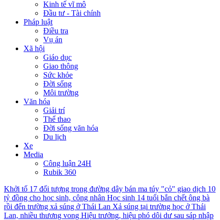
Kinh tế vĩ mô
Đầu tư - Tài chính
Pháp luật
Điều tra
Vụ án
Xã hội
Giáo dục
Giao thông
Sức khỏe
Đời sống
Môi trường
Văn hóa
Giải trí
Thể thao
Đời sống văn hóa
Du lịch
Xe
Media
Công luận 24H
Rubik 360
Khởi tố 17 đối tượng trong đường dây bán ma túy "cỏ" giao dịch 10
tỷ đồng cho học sinh, công nhân
Học sinh 14 tuổi bắn chết ông bà
rồi đến trường xả súng ở Thái Lan
Xả súng tại trường học ở Thái
Lan, nhiều thương vong
Hiệu trưởng, hiệu phó dôi dư sau sáp nhập