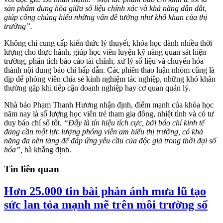
sản phẩm dung hòa giữa số liệu chính xác và khả năng dẫn dắt,
giúp công chúng hiểu những vấn đề tưởng như khô khan của thị
trường”.
Không chỉ cung cấp kiến thức lý thuyết, khóa học dành nhiều thời
lượng cho thực hành, giúp học viên luyện kỹ năng quan sát hiện
trường, phân tích báo cáo tài chính, xử lý số liệu và chuyển hóa
thành nội dung báo chí hấp dẫn. Các phiên thảo luận nhóm cũng là
dịp để phóng viên chia sẻ kinh nghiệm tác nghiệp, những khó khăn
thường gặp khi tiếp cận doanh nghiệp hay cơ quan quản lý.
Nhà báo Phạm Thanh Hương nhận định, điểm mạnh của khóa học
năm nay là số lượng học viên trẻ tham gia đông, nhiệt tình và có tư
duy báo chí số tốt.
“Đây là tín hiệu tích cực, bởi báo chí kinh tế
đang cần một lực lượng phóng viên am hiểu thị trường, có khả
năng đa nền tảng để đáp ứng yêu cầu của độc giả trong thời đại số
hóa”,
bà khẳng định.
Tin liên quan
Hơn 25.000 tin bài phản ánh mưa lũ tạo
sức lan tỏa mạnh mẽ trên môi trường số