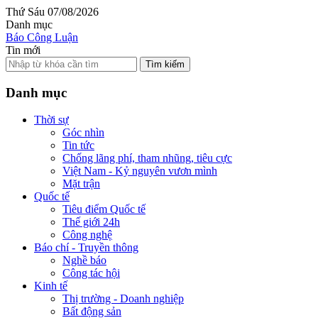
Thứ Sáu 07/08/2026
Danh mục
Báo Công Luận
Tin mới
Tìm kiếm
Danh mục
Thời sự
Góc nhìn
Tin tức
Chống lãng phí, tham nhũng, tiêu cực
Việt Nam - Kỷ nguyên vươn mình
Mặt trận
Quốc tế
Tiêu điểm Quốc tế
Thế giới 24h
Công nghệ
Báo chí - Truyền thông
Nghề báo
Công tác hội
Kinh tế
Thị trường - Doanh nghiệp
Bất động sản