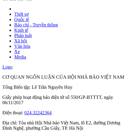
Thời sự
Quốc tế
Báo chí - Truyền thông
Kinh tế
Pháp luật
Xã hội
Văn hóa
Xe
Media
Logo
CƠ QUAN NGÔN LUẬN CỦA HỘI NHÀ BÁO VIỆT NAM
Tổng Biên tập: Lê Trần Nguyên Huy
Giấy phép hoạt động báo điện tử số 550/GP-BTTTT, ngày
06/11/2017
Điện thoại:
024.32242364
Địa chỉ:
Tòa nhà Hội Nhà báo Việt Nam, lô E2, đường Dương
Đình Nghệ, phường Cầu Giấy, TP. Hà Nội