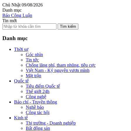
Chủ Nhật 09/08/2026
Danh mục
Báo Công Luận
Tin mới
Tìm kiếm
Danh mục
Thời sự
Góc nhìn
Tin tức
Chống lãng phí, tham nhũng, tiêu cực
Việt Nam - Kỷ nguyên vươn mình
Mặt trận
Quốc tế
Tiêu điểm Quốc tế
Thế giới 24h
Công nghệ
Báo chí - Truyền thông
Nghề báo
Công tác hội
Kinh tế
Thị trường - Doanh nghiệp
Bất động sản