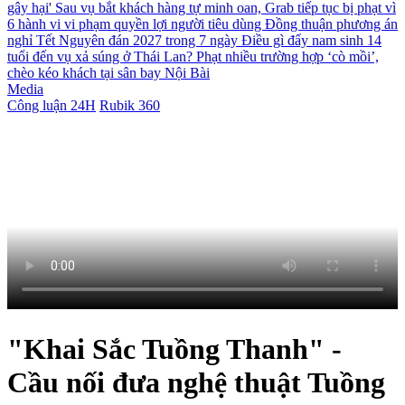
gây hại'
Sau vụ bắt khách hàng tự minh oan, Grab tiếp tục bị phạt vì
6 hành vi vi phạm quyền lợi người tiêu dùng
Đồng thuận phương án
nghỉ Tết Nguyên đán 2027 trong 7 ngày
Điều gì đẩy nam sinh 14
tuổi đến vụ xả súng ở Thái Lan?
Phạt nhiều trường hợp ‘cò mồi’,
chèo kéo khách tại sân bay Nội Bài
Media
Công luận 24H
Rubik 360
"Khai Sắc Tuồng Thanh" -
Cầu nối đưa nghệ thuật Tuồng