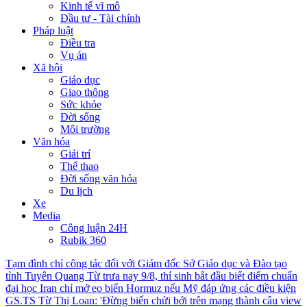
Kinh tế vĩ mô
Đầu tư - Tài chính
Pháp luật
Điều tra
Vụ án
Xã hội
Giáo dục
Giao thông
Sức khỏe
Đời sống
Môi trường
Văn hóa
Giải trí
Thể thao
Đời sống văn hóa
Du lịch
Xe
Media
Công luận 24H
Rubik 360
Tạm đình chỉ công tác đối với Giám đốc Sở Giáo dục và Đào tạo
tỉnh Tuyên Quang
Từ trưa nay 9/8, thí sinh bắt đầu biết điểm chuẩn
đại học
Iran chỉ mở eo biển Hormuz nếu Mỹ đáp ứng các điều kiện
GS.TS Từ Thị Loan: 'Đừng biến chửi bới trên mạng thành câu view