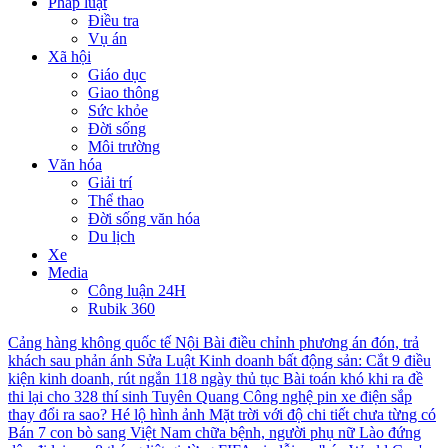
Pháp luật
Điều tra
Vụ án
Xã hội
Giáo dục
Giao thông
Sức khỏe
Đời sống
Môi trường
Văn hóa
Giải trí
Thể thao
Đời sống văn hóa
Du lịch
Xe
Media
Công luận 24H
Rubik 360
Cảng hàng không quốc tế Nội Bài điều chỉnh phương án đón, trả
khách sau phản ánh
Sửa Luật Kinh doanh bất động sản: Cắt 9 điều
kiện kinh doanh, rút ngắn 118 ngày thủ tục
Bài toán khó khi ra đề
thi lại cho 328 thí sinh Tuyên Quang
Công nghệ pin xe điện sắp
thay đổi ra sao?
Hé lộ hình ảnh Mặt trời với độ chi tiết chưa từng có
Bán 7 con bò sang Việt Nam chữa bệnh, người phụ nữ Lào đứng