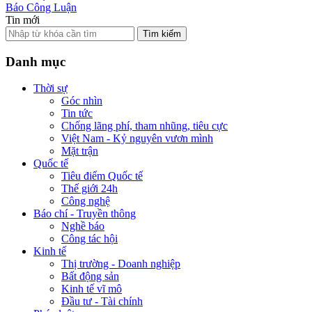
Báo Công Luận
Tin mới
Tìm kiếm
Danh mục
Thời sự
Góc nhìn
Tin tức
Chống lãng phí, tham nhũng, tiêu cực
Việt Nam - Kỷ nguyên vươn mình
Mặt trận
Quốc tế
Tiêu điểm Quốc tế
Thế giới 24h
Công nghệ
Báo chí - Truyền thông
Nghề báo
Công tác hội
Kinh tế
Thị trường - Doanh nghiệp
Bất động sản
Kinh tế vĩ mô
Đầu tư - Tài chính