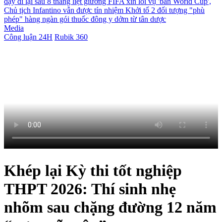
dậy đi lại sau 8 tháng liệt giường
FIFA xin lỗi vụ 'bán World Cup',
Chủ tịch Infantino vẫn được tín nhiệm
Khởi tố 2 đối tượng "phù
phép" hàng ngàn gói thuốc đông y dởm từ tân dược
Media
Công luận 24H
Rubik 360
Khép lại Kỳ thi tốt nghiệp
THPT 2026: Thí sinh nhẹ
nhõm sau chặng đường 12 năm