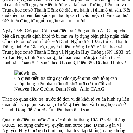
bị can đối với nguyên Hiệu trưởng và kế toán Trường Tiểu học và
Trung học cơ sở Thạnh Đông để điều tra hành vi tham ô tài sản. Kết
quả điều tra ban đầu xác định hai bị can bị cáo buộc chiếm đoạt hơn
663 triệu đồng từ nguồn ngân sách nhà nước.
Ngày 15/6, Cơ quan Cảnh sát điều tra Công an tỉnh An Giang cho
biết đã ra quyết định khởi tố bị can và áp dụng biện pháp ngăn chặn
cấm đi khỏi nơi cư trú đối với Danh Ngân (SN 1972, trú xã Thạnh
Đông, tỉnh An Giang), nguyên Hiệu trưởng Trường Tiểu học và
Trung học cơ sở Thạnh Đông và Nguyễn Huy Cường (SN 1983, trú
xã Tân Hiệp, tỉnh An Giang), kế toán của trường, để điều tra về
hành vi “Tham ô tài sản” theo khoản 3, Điều 353 Bộ luật Hình sự.
Cơ quan điều tra tống đạt các quyết định khởi tố bị can
và áp dụng biện pháp cấm đi khởi nơi cư trú đối với
Nguyễn Huy Cường, Danh Ngân. Ảnh: CAAG
Theo cơ quan điều tra, trước đó đơn vị đã khởi tố vụ án hình sự liên
quan đến sai phạm xảy ra tại Trường Tiểu học và Trung học cơ sở
Thạnh Đông để làm rõ dấu hiệu tham ô tài sản.
Quá trình điều tra bước đầu xác định, từ tháng 10/2023 đến tháng
6/2025, lợi dụng chức vụ, quyền hạn được giao, Danh Ngân và
Nguyễn Huy Cường đã thực hiện hành vi lập khống, nâng khống