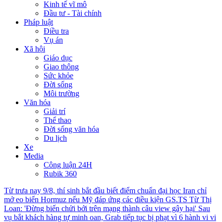
Kinh tế vĩ mô
Đầu tư - Tài chính
Pháp luật
Điều tra
Vụ án
Xã hội
Giáo dục
Giao thông
Sức khỏe
Đời sống
Môi trường
Văn hóa
Giải trí
Thể thao
Đời sống văn hóa
Du lịch
Xe
Media
Công luận 24H
Rubik 360
Từ trưa nay 9/8, thí sinh bắt đầu biết điểm chuẩn đại học
Iran chỉ
mở eo biển Hormuz nếu Mỹ đáp ứng các điều kiện
GS.TS Từ Thị
Loan: 'Đừng biến chửi bới trên mạng thành câu view gây hại'
Sau
vụ bắt khách hàng tự minh oan, Grab tiếp tục bị phạt vì 6 hành vi vi