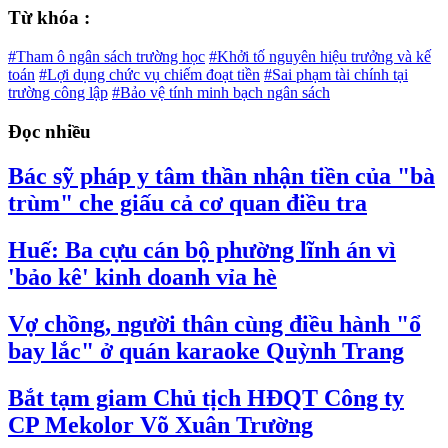
Từ khóa :
#Tham ô ngân sách trường học
#Khởi tố nguyên hiệu trưởng và kế
toán
#Lợi dụng chức vụ chiếm đoạt tiền
#Sai phạm tài chính tại
trường công lập
#Bảo vệ tính minh bạch ngân sách
Đọc nhiều
Bác sỹ pháp y tâm thần nhận tiền của "bà
trùm" che giấu cả cơ quan điều tra
Huế: Ba cựu cán bộ phường lĩnh án vì
'bảo kê' kinh doanh vỉa hè
Vợ chồng, người thân cùng điều hành "ổ
bay lắc" ở quán karaoke Quỳnh Trang
Bắt tạm giam Chủ tịch HĐQT Công ty
CP Mekolor Võ Xuân Trường