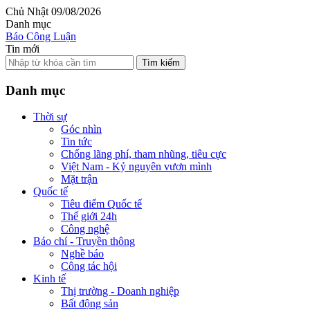
Chủ Nhật 09/08/2026
Danh mục
Báo Công Luận
Tin mới
Tìm kiếm
Danh mục
Thời sự
Góc nhìn
Tin tức
Chống lãng phí, tham nhũng, tiêu cực
Việt Nam - Kỷ nguyên vươn mình
Mặt trận
Quốc tế
Tiêu điểm Quốc tế
Thế giới 24h
Công nghệ
Báo chí - Truyền thông
Nghề báo
Công tác hội
Kinh tế
Thị trường - Doanh nghiệp
Bất động sản