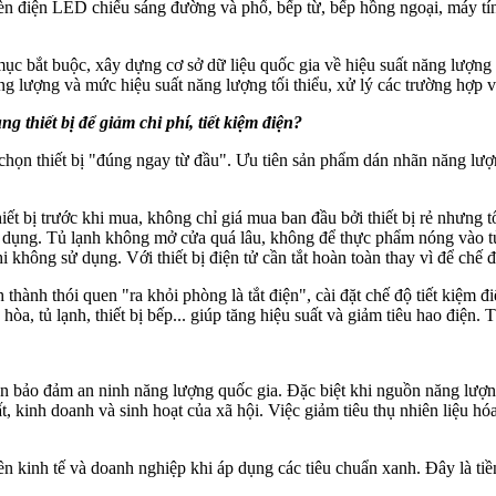
èn điện LED chiếu sáng đường và phố, bếp từ, bếp hồng ngoại, máy tín
 bắt buộc, xây dựng cơ sở dữ liệu quốc gia về hiệu suất năng lượng củ
g lượng và mức hiệu suất năng lượng tối thiểu, xử lý các trường hợp 
 thiết bị để giảm chi phí, tiết kiệm điện?
a chọn thiết bị "đúng ngay từ đầu". Ưu tiên sản phẩm dán nhãn năng lượ
hiết bị trước khi mua, không chỉ giá mua ban đầu bởi thiết bị rẻ nhưng
 dụng. Tủ lạnh không mở cửa quá lâu, không để thực phẩm nóng vào tủ, 
hi không sử dụng. Với thiết bị điện tử cần tắt hoàn toàn thay vì để chế 
thành thói quen "ra khỏi phòng là tắt điện", cài đặt chế độ tiết kiệm đi
a, tủ lạnh, thiết bị bếp... giúp tăng hiệu suất và giảm tiêu hao điện. Th
ần bảo đảm an ninh năng lượng quốc gia. Đặc biệt khi nguồn năng lượ
, kinh doanh và sinh hoạt của xã hội. Việc giảm tiêu thụ nhiên liệu hó
n kinh tế và doanh nghiệp khi áp dụng các tiêu chuẩn xanh. Đây là tiền