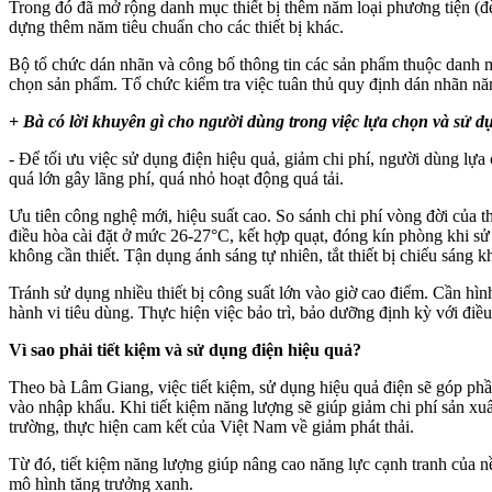
Trong đó đã mở rộng danh mục thiết bị thêm năm loại phương tiện (đ
dựng thêm năm tiêu chuẩn cho các thiết bị khác.
Bộ tổ chức dán nhãn và công bố thông tin các sản phẩm thuộc danh mục
chọn sản phẩm. Tổ chức kiểm tra việc tuân thủ quy định dán nhãn năn
+ Bà có lời khuyên gì cho người dùng trong việc lựa chọn và sử dụng
- Để tối ưu việc sử dụng điện hiệu quả, giảm chi phí, người dùng lự
quá lớn gây lãng phí, quá nhỏ hoạt động quá tải.
Ưu tiên công nghệ mới, hiệu suất cao. So sánh chi phí vòng đời của t
điều hòa cài đặt ở mức 26-27°C, kết hợp quạt, đóng kín phòng khi sử
không cần thiết. Tận dụng ánh sáng tự nhiên, tắt thiết bị chiếu sáng k
Tránh sử dụng nhiều thiết bị công suất lớn vào giờ cao điểm. Cần hình 
hành vi tiêu dùng. Thực hiện việc bảo trì, bảo dưỡng định kỳ với điều hò
Vì sao phải tiết kiệm và sử dụng điện hiệu quả?
Theo bà Lâm Giang, việc tiết kiệm, sử dụng hiệu quả điện sẽ góp ph
vào nhập khẩu. Khi tiết kiệm năng lượng sẽ giúp giảm chi phí sản xuất
trường, thực hiện cam kết của Việt Nam về giảm phát thải.
Từ đó, tiết kiệm năng lượng giúp nâng cao năng lực cạnh tranh của nề
mô hình tăng trưởng xanh.