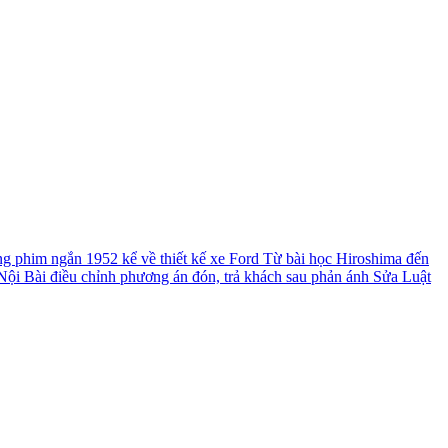
ng phim ngắn 1952 kể về thiết kế xe Ford
Từ bài học Hiroshima đến
ội Bài điều chỉnh phương án đón, trả khách sau phản ánh
Sửa Luật