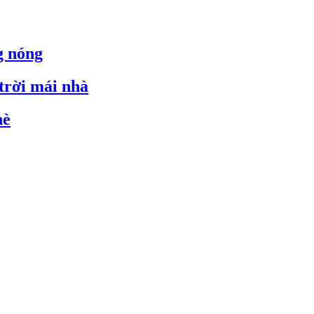
g nóng
 trời mái nhà
hè