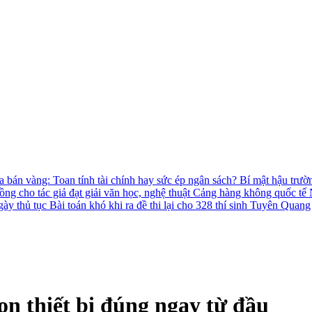
 bán vàng: Toan tính tài chính hay sức ép ngân sách?
Bí mật hậu trườ
ồng cho tác giả đạt giải văn học, nghệ thuật
Cảng hàng không quốc tế N
gày thủ tục
Bài toán khó khi ra đề thi lại cho 328 thí sinh Tuyên Quang
ọn thiết bị đúng ngay từ đầu