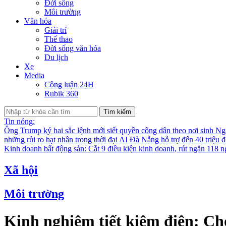
Đời sống
Môi trường
Văn hóa
Giải trí
Thể thao
Đời sống văn hóa
Du lịch
Xe
Media
Công luận 24H
Rubik 360
Tìm kiếm
Tin nóng:
Ông Trump ký hai sắc lệnh mới siết quyền công dân theo nơi sinh
Nga
những rủi ro hạt nhân trong thời đại AI
Đà Nẵng hỗ trợ đến 40 triệu đ
Kinh doanh bất động sản: Cắt 9 điều kiện kinh doanh, rút ngắn 118 n
Xã hội
Môi trường
Kinh nghiệm tiết kiệm điện: Ch