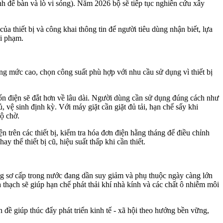
h để bàn và lò vi sóng). Năm 2026 bộ sẽ tiếp tục nghiên cứu xây
a thiết bị và công khai thông tin để người tiêu dùng nhận biết, lựa
vi phạm.
ng mức cao, chọn công suất phù hợp với nhu cầu sử dụng vì thiết bị
 tốn điện sẽ đắt hơn về lâu dài. Người dùng cần sử dụng đúng cách như
vệ sinh định kỳ. Với máy giặt cần giặt đủ tải, hạn chế sấy khi
độ chờ.
ện trên các thiết bị, kiểm tra hóa đơn điện hằng tháng để điều chỉnh
ay thế thiết bị cũ, hiệu suất thấp khi cần thiết.
ng sơ cấp trong nước đang dần suy giảm và phụ thuộc ngày càng lớn
a thạch sẽ giúp hạn chế phát thải khí nhà kính và các chất ô nhiễm môi
 đề giúp thúc đẩy phát triển kinh tế - xã hội theo hướng bền vững,