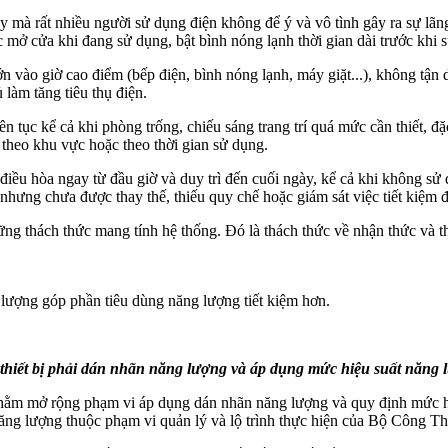
y mà rất nhiều người sử dụng điện không để ý và vô tình gây ra sự lãng
c mở cửa khi đang sử dụng, bật bình nóng lạnh thời gian dài trước khi 
n vào giờ cao điểm (bếp điện, bình nóng lạnh, máy giặt...), không tận d
 làm tăng tiêu thụ điện.
 tục kể cả khi phòng trống, chiếu sáng trang trí quá mức cần thiết, đặc
g theo khu vực hoặc theo thời gian sử dụng.
, điều hòa ngay từ đầu giờ và duy trì đến cuối ngày, kể cả khi không sử 
ấp nhưng chưa được thay thế, thiếu quy chế hoặc giám sát việc tiết kiệm đ
ng thách thức mang tính hệ thống. Đó là thách thức về nhận thức và thó
g lượng góp phần tiêu dùng năng lượng tiết kiệm hơn.
hiết bị phải dán nhãn năng lượng và áp dụng mức hiệu suất năng l
hằm mở rộng phạm vi áp dụng dán nhãn năng lượng và quy định mức hiệu
năng lượng thuộc phạm vi quản lý và lộ trình thực hiện của Bộ Công T