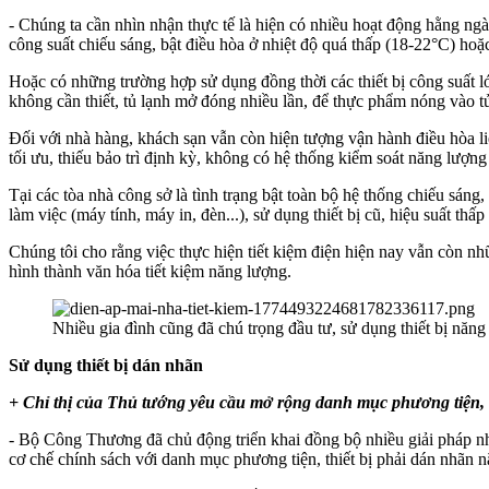
- Chúng ta cần nhìn nhận thực tế là hiện có nhiều hoạt động hằng ngà
công suất chiếu sáng, bật điều hòa ở nhiệt độ quá thấp (18-22°C) hoặ
Hoặc có những trường hợp sử dụng đồng thời các thiết bị công suất lớ
không cần thiết, tủ lạnh mở đóng nhiều lần, để thực phẩm nóng vào tủ
Đối với nhà hàng, khách sạn vẫn còn hiện tượng vận hành điều hòa liên
tối ưu, thiếu bảo trì định kỳ, không có hệ thống kiểm soát năng lượn
Tại các tòa nhà công sở là tình trạng bật toàn bộ hệ thống chiếu sáng
làm việc (máy tính, máy in, đèn...), sử dụng thiết bị cũ, hiệu suất th
Chúng tôi cho rằng việc thực hiện tiết kiệm điện hiện nay vẫn còn nhữ
hình thành văn hóa tiết kiệm năng lượng.
Nhiều gia đình cũng đã chú trọng đầu tư, sử dụng thiết bị năn
Sử dụng thiết bị dán nhãn
+ Chỉ thị của Thủ tướng yêu cầu mở rộng danh mục phương tiện, t
- Bộ Công Thương đã chủ động triển khai đồng bộ nhiều giải pháp n
cơ chế chính sách với danh mục phương tiện, thiết bị phải dán nhãn 