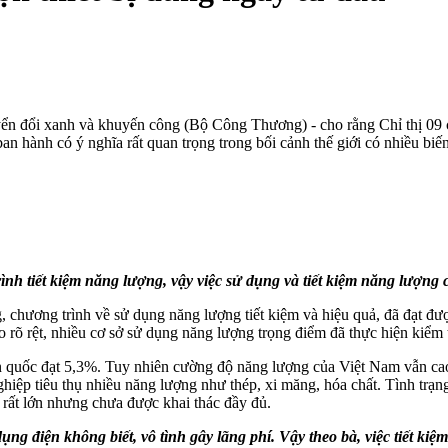
n đổi xanh và khuyến công (Bộ Công Thương) - cho rằng Chỉ thị 09 c
an hành có ý nghĩa rất quan trọng trong bối cảnh thế giới có nhiều biến
nh tiết kiệm năng lượng, vậy việc sử dụng và tiết kiệm năng lượng
, chương trình về sử dụng năng lượng tiết kiệm và hiệu quả, đã đạt đượ
 rõ rệt, nhiều cơ sở sử dụng năng lượng trọng điểm đã thực hiện kiểm 
oàn quốc đạt 5,3%. Tuy nhiên cường độ năng lượng của Việt Nam vẫn cao
ghiệp tiêu thụ nhiều năng lượng như thép, xi măng, hóa chất. Tình trạ
 rất lớn nhưng chưa được khai thác đầy đủ.
 điện không biết, vô tình gây lãng phí. Vậy theo bà, việc tiết kiệ