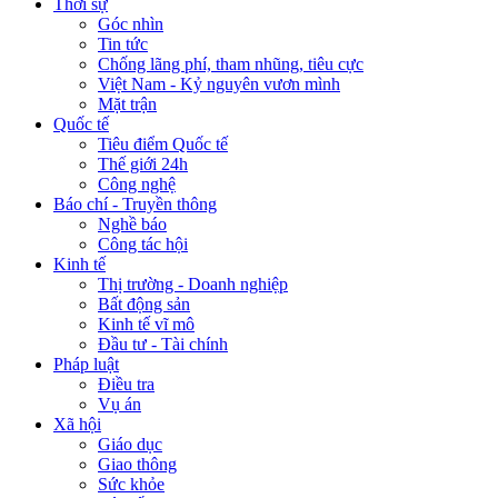
Thời sự
Góc nhìn
Tin tức
Chống lãng phí, tham nhũng, tiêu cực
Việt Nam - Kỷ nguyên vươn mình
Mặt trận
Quốc tế
Tiêu điểm Quốc tế
Thế giới 24h
Công nghệ
Báo chí - Truyền thông
Nghề báo
Công tác hội
Kinh tế
Thị trường - Doanh nghiệp
Bất động sản
Kinh tế vĩ mô
Đầu tư - Tài chính
Pháp luật
Điều tra
Vụ án
Xã hội
Giáo dục
Giao thông
Sức khỏe