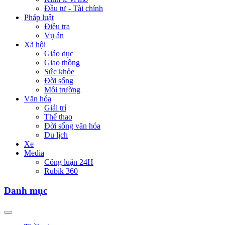
Đầu tư - Tài chính
Pháp luật
Điều tra
Vụ án
Xã hội
Giáo dục
Giao thông
Sức khỏe
Đời sống
Môi trường
Văn hóa
Giải trí
Thể thao
Đời sống văn hóa
Du lịch
Xe
Media
Công luận 24H
Rubik 360
Danh mục