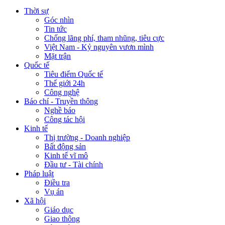
Thời sự
Góc nhìn
Tin tức
Chống lãng phí, tham nhũng, tiêu cực
Việt Nam - Kỷ nguyên vươn mình
Mặt trận
Quốc tế
Tiêu điểm Quốc tế
Thế giới 24h
Công nghệ
Báo chí - Truyền thông
Nghề báo
Công tác hội
Kinh tế
Thị trường - Doanh nghiệp
Bất động sản
Kinh tế vĩ mô
Đầu tư - Tài chính
Pháp luật
Điều tra
Vụ án
Xã hội
Giáo dục
Giao thông