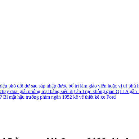
hiệu phó dôi dư sau sáp nhập được bố trí làm giáo viên hoặc vị trí phù
chạy đua' giải phóng mặt bằng siêu dự án Trục không gian QL1A gần
h?
Bí mật hậu trường phim ngắn 1952 kể về thiết kế xe Ford