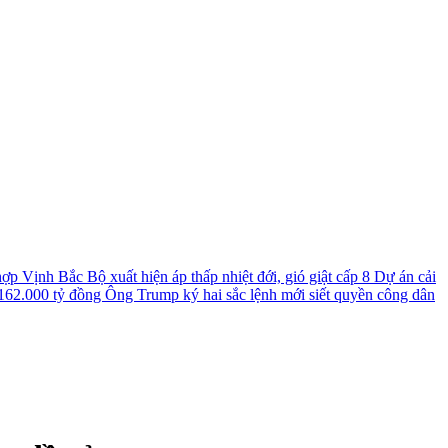
 hợp
Vịnh Bắc Bộ xuất hiện áp thấp nhiệt đới, gió giật cấp 8
Dự án cải
 162.000 tỷ đồng
Ông Trump ký hai sắc lệnh mới siết quyền công dân