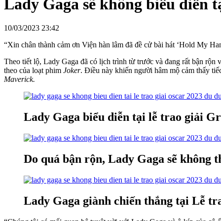
Lady Gaga sẽ không biểu diễn tạ
10/03/2023 23:42
“Xin chân thành cảm ơn Viện hàn lâm đã đề cử bài hát ‘Hold My Hand
Theo tiết lộ, Lady Gaga đã có lịch trình từ trước và đang rất bận rộn 
theo của loạt phim
Joker
. Điều này khiến người hâm mộ cảm thấy tiếc
Maverick.
Lady Gaga biểu diễn tại lễ trao giải 
Do quá bận rộn, Lady Gaga sẽ không thể
Lady Gaga giành chiến thắng tại Lễ tra