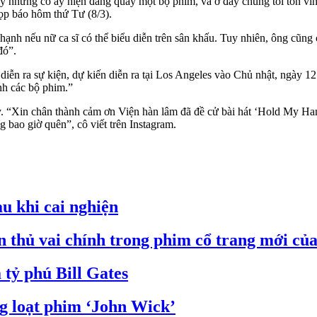
ấy nhưng cô ấy hiện đang quay một bộ phim, và ở đây chúng tôi tôn vi
họp báo hôm thứ Tư (8/3).
ân hạnh nếu nữ ca sĩ có thể biểu diễn trên sân khấu. Tuy nhiên, ông cũng
đó”.
iễn ra sự kiện, dự kiến diễn ra tại Los Angeles vào Chủ nhật, ngày 12 
inh các bộ phim.”
ày. “Xin chân thành cảm ơn Viện hàn lâm đã đề cử bài hát ‘Hold My Han
 bao giờ quên”, cô viết trên Instagram.
u khi cai nghiện
thủ vai chính trong phim cổ trang mới của
 tỷ phú Bill Gates
ng loạt phim ‘John Wick’