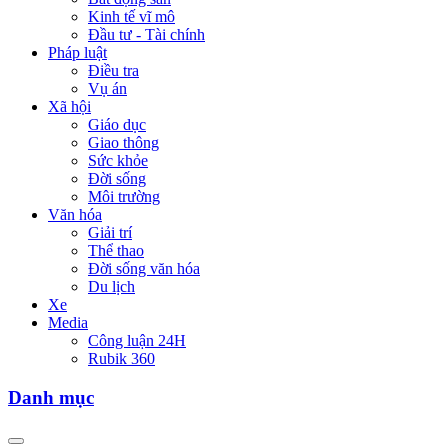
Kinh tế vĩ mô
Đầu tư - Tài chính
Pháp luật
Điều tra
Vụ án
Xã hội
Giáo dục
Giao thông
Sức khỏe
Đời sống
Môi trường
Văn hóa
Giải trí
Thể thao
Đời sống văn hóa
Du lịch
Xe
Media
Công luận 24H
Rubik 360
Danh mục