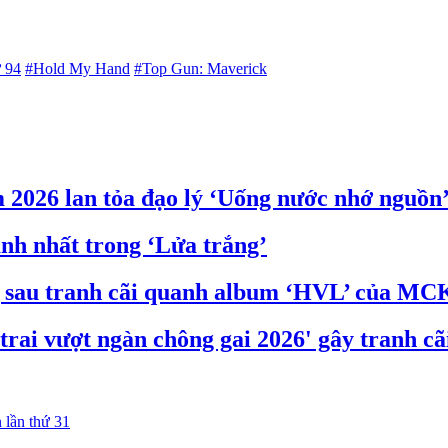
ứ 94
#Hold My Hand
#Top Gun: Maverick
 2026 lan tỏa đạo lý ‘Uống nước nhớ nguồn
nh nhất trong ‘Lửa trắng’
g sau tranh cãi quanh album ‘HVL’ của MC
rai vượt ngàn chông gai 2026' gây tranh cã