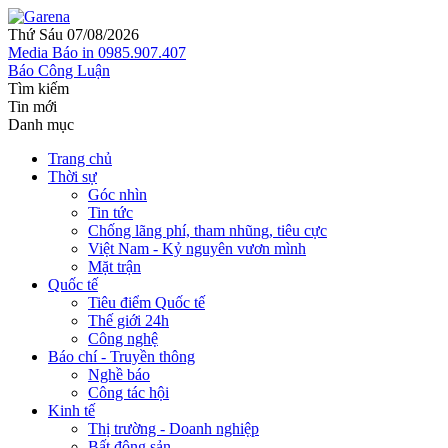
Thứ Sáu 07/08/2026
Media
Báo in
0985.907.407
Báo Công Luận
Tìm kiếm
Tin mới
Danh mục
Trang chủ
Thời sự
Góc nhìn
Tin tức
Chống lãng phí, tham nhũng, tiêu cực
Việt Nam - Kỷ nguyên vươn mình
Mặt trận
Quốc tế
Tiêu điểm Quốc tế
Thế giới 24h
Công nghệ
Báo chí - Truyền thông
Nghề báo
Công tác hội
Kinh tế
Thị trường - Doanh nghiệp
Bất động sản