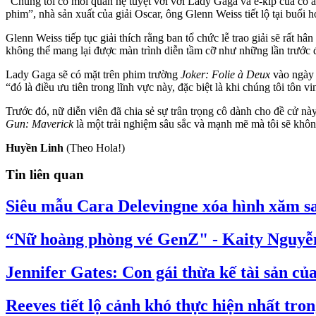
“Chúng tôi có mối quan hệ tuyệt vời với Lady Gaga và ê-kíp của cô 
phim”, nhà sản xuất của giải Oscar, ông Glenn Weiss tiết lộ tại buổi 
Glenn Weiss tiếp tục giải thích rằng ban tổ chức lễ trao giải sẽ rất h
không thể mang lại được màn trình diễn tầm cỡ như những lần trước 
Lady Gaga sẽ có mặt trên phim trường
Joker: Folie à Deux
vào ngày d
“đó là điều ưu tiên trong lĩnh vực này, đặc biệt là khi chúng tôi tôn v
Trước đó, nữ diễn viên đã chia sẻ sự trân trọng cô dành cho đề cử n
Gun: Maverick
là một trải nghiệm sâu sắc và mạnh mẽ mà tôi sẽ không
Huyền Linh
(Theo Hola!)
Tin liên quan
Siêu mẫu Cara Delevingne xóa hình xăm sa
“Nữ hoàng phòng vé GenZ" - Kaity Nguyễn 
Jennifer Gates: Con gái thừa kế tài sản của
Reeves tiết lộ cảnh khó thực hiện nhất tro