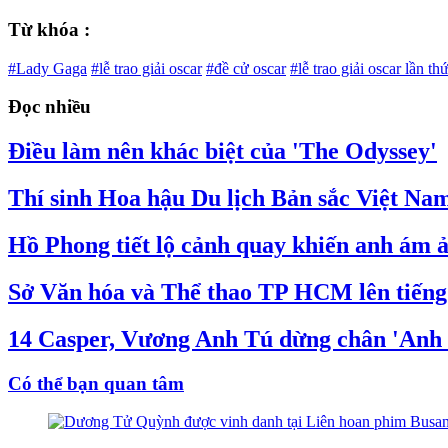
Từ khóa :
#Lady Gaga
#lễ trao giải oscar
#đề cử oscar
#lễ trao giải oscar lần th
Đọc nhiều
Điều làm nên khác biệt của 'The Odyssey'
Thí sinh Hoa hậu Du lịch Bản sắc Việt Nam
Hồ Phong tiết lộ cảnh quay khiến anh ám ả
Sở Văn hóa và Thể thao TP HCM lên tiến
14 Casper, Vương Anh Tú dừng chân 'Anh t
Có thể bạn quan tâm