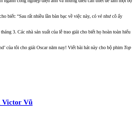
nh ngành công nghiệp điện ảnh và những điều cần thiết để làm một bộ
 cho biết: “Sau rất nhiều lần bàn bạc về việc này, có vẻ như cô ấy
tháng 3. Các nhà sản xuất của lễ trao giải cho biết họ hoàn toàn hiểu
d’ của tôi cho giải Oscar năm nay! Viết bài hát này cho bộ phim
Top
 Victor Vũ