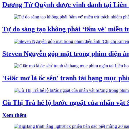
Dương Tử Quỳnh được vinh danh tại Liên 
Tự do sáng tạo không phải ‘tấm vé' miễn t
Steven Nguyễn góp mặt trong phim điện ả
'Giấc mơ là ốc sên' tranh tài hạng mục ph
Cù Thị Trà hé lộ bước ngoặt của nhân vật
Xem thêm