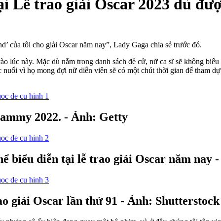
i Lễ trao giải Oscar 2023 dù đượ
’ của tôi cho giải Oscar năm nay”, Lady Gaga chia sẻ trước đó.
vào lúc này. Mặc dù nằm trong danh sách đề cử, nữ ca sĩ sẽ không biểu d
 nuối vì họ mong đợi nữ diễn viên sẽ có một chút thời gian để tham dự
Grammy 2022. - Ảnh: Getty
 biểu diễn tại lễ trao giải Oscar năm nay 
o giải Oscar lần thứ 91 - Ảnh: Shutterstock