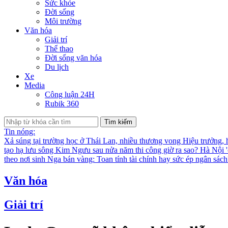
Sức khỏe
Đời sống
Môi trường
Văn hóa
Giải trí
Thể thao
Đời sống văn hóa
Du lịch
Xe
Media
Công luận 24H
Rubik 360
Tìm kiếm
Tin nóng:
Xả súng tại trường học ở Thái Lan, nhiều thương vong
Hiệu trưởng, 
tạo hạ lưu sông Kim Ngưu sau nửa năm thi công giờ ra sao?
Hà Nội '
theo nơi sinh
Nga bán vàng: Toan tính tài chính hay sức ép ngân sác
Văn hóa
Giải trí