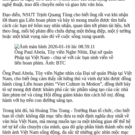
nghệ thuật, trao đổi chuyên môn và giao lưu văn hóa.
Đạo diễn, NSƯT Trịnh Quang Tùng cho biết ông rất vui khi nhận
lời tham gia Liên hoan phim và bày tỏ mong muốn được tìm hiểu
cách các bạn trẻ hôm nay nhìn nhận, quan tâm tới phim tài liệu, bởi
theo ông, mỗi bộ phim đều chứa đựng một thông điệp, một ý tưởng
hoặc một khát vọng nào đó về cuộc sống xung quanh.
Ông Paul Abela, Tùy viên Nghe Nhìn, Đại sứ quán
Pháp tại Việt Nam - chia sẻ với các bạn sinh viên về
liên hoan phim. Ảnh: BTC
Ông Paul Abela, Tùy viên Nghe nhìn của Đại sứ quán Pháp tại Việt
Nam, cho biết ông cảm thấy rất hứng thú và vinh dự khi được đồng
hành cùng Liên hoan phim “Viet Culture in Motion”, đồng thời bày
tỏ sự mong đợi được khám phá các tác phẩm sáng tạo của các nhà
làm phim trẻ và cùng Hội đồng giám khảo tìm cách hỗ trợ, đồng
hành với họ trên con đường sáng tạo.
Trong khi đó, bà Hoàng Thu Trang - Trưởng Ban tổ chức, cho biết
ban tổ chức không đặt mục tiêu đưa ra một định nghĩa duy nhất về
văn hóa Việt Nam, mà mong muốn tạo ra một không gian để thế hệ
trẻ tự kể câu chuyện của mình, qua đó góp phần hình thành nên một
hình ảnh Việt Nam sống động, đa sắc từ những góc nhìn mộc mạc