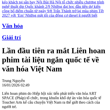
kéo khách tại sân bay Nội Bài
Hà Nội tổ chức nhiều chương trình
nghệ thuật dịp Quốc khánh 2/9
Những đại học đầu tiên dự kiến
công bố điểm chuẩn từ ngày 9/8
Trấn Thành trở lại mùa phim Tết
2027 với ‘Em’
Những mặt tối của động cơ diesel ít người biết
Văn hóa
Giải trí
Lần đầu tiên ra mắt Liên hoan
phim tài liệu ngắn quốc tế về
văn hóa Việt Nam
Trung Nguyễn
16/01/2026 02:49
Liên hoan phim do Hiệp hội xúc tiến phát triển văn hóa ART
SPACE (Pháp) tổ chức, trong khuôn khổ dự án văn hóa quốc tế
Toucher Arts kể câu chuyện Việt Nam ra thế giới theo cách của
người trẻ.