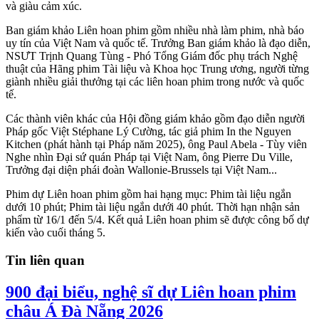
và giàu cảm xúc.
Ban giám khảo Liên hoan phim gồm nhiều nhà làm phim, nhà báo
uy tín của Việt Nam và quốc tế. Trưởng Ban giám khảo là đạo diễn,
NSƯT Trịnh Quang Tùng - Phó Tổng Giám đốc phụ trách Nghệ
thuật của Hãng phim Tài liệu và Khoa học Trung ương, người từng
giành nhiều giải thưởng tại các liên hoan phim trong nước và quốc
tế.
Các thành viên khác của Hội đồng giám khảo gồm đạo diễn người
Pháp gốc Việt Stéphane Lý Cường, tác giả phim In the Nguyen
Kitchen (phát hành tại Pháp năm 2025), ông Paul Abela - Tùy viên
Nghe nhìn Đại sứ quán Pháp tại Việt Nam, ông Pierre Du Ville,
Trưởng đại diện phái đoàn Wallonie-Brussels tại Việt Nam...
Phim dự Liên hoan phim gồm hai hạng mục: Phim tài liệu ngắn
dưới 10 phút; Phim tài liệu ngắn dưới 40 phút. Thời hạn nhận sản
phẩm từ 16/1 đến 5/4. Kết quả Liên hoan phim sẽ được công bố dự
kiến vào cuối tháng 5.
Tin liên quan
900 đại biểu, nghệ sĩ dự Liên hoan phim
châu Á Đà Nẵng 2026