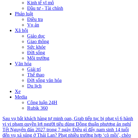
Kinh tế vĩ mô
Đầu tư - Tài chính
Pháp luật
Điều tra
Vụ án
Xã hội
Giáo dục
Giao thông
Sức khỏe
Đời sống
Môi trường
Văn hóa
Giải trí
Thể thao
Đời sống văn hóa
Du lịch
Xe
Media
Công luận 24H
Rubik 360
Sau vụ bắt khách hàng tự minh oan, Grab tiếp tục bị phạt vì 6 hành
vi vi phạm quyền lợi người tiêu dùng
Đồng thuận phương án nghỉ
Tết Nguyên đán 2027 trong 7 ngày
Điều gì đẩy nam sinh 14 tuổi
đến vụ xả súng ở Thái Lan?
Phạt nhiều trường hợp ‘cò mồi’, chèo