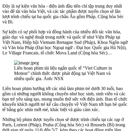
Đây là sự kiện văn hóa - điện ảnh đầu tiên chỉ tập trung duy nhất
vào đề tài văn hóa Việt, và các tác phẩm được tuyển chọn sẽ lần
lượt trình chiếu tại ba quốc gia châu Âu gồm Pháp, Cộng hòa Séc
và Bỉ.
Sự kiện có sự phối hợp và đồng hành của nhiều đối tác văn hóa,
giáo dục và nghệ thuật trong nước và quốc tế như Viện Pháp tại
Việt Nam, Hiệp hội Vietnam Bretagne Sud (Pháp), Khoa Ngôn ngữ
và Văn hóa Pháp (Đại học Ngoại ngữ - Đại học Quốc gia Hà Nội),
Le Village Francais, tổ chức Mova Land (Cộng hòa Séc)…
Liên hoan phim tài liệu ngắn quốc tế “Viet Culture in
Motion” chính thức được phát động tại Việt Nam và
nhiều quốc gia. Ảnh: NSX
Liên hoan phim hướng tới các nhà làm phim trẻ dưới 30 tuổi, bao
gồm cả những người không chuyên như học sinh, sinh viên và các
bạn trẻ yêu sáng tạo, mong muốn thử sức với điện ảnh. Ban tổ chức
khuyến khích người trẻ kể câu chuyện về Việt Nam tới bạn bè quốc
tế bằng góc nhìn mới mẻ, khác biệt và giàu cảm xúc.
Những bộ phim được tuyển chọn sẽ được trình chiếu tại các rạp ở
Paris, Lorient (Pháp), Praha (Cộng hòa Séc) và Brussels (Bỉ) trong
thời gian từ ngày 11/6 đến 5/7, kèm theo các hoạt động triển lãm