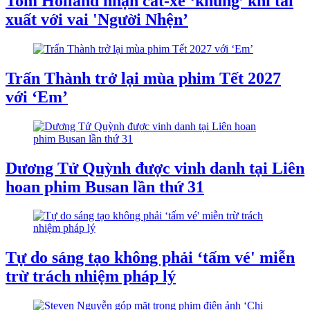
Tom Holland nhận cát-xê ‘khủng’ khi tái
xuất với vai 'Người Nhện’
Trấn Thành trở lại mùa phim Tết 2027
với ‘Em’
Dương Tử Quỳnh được vinh danh tại Liên
hoan phim Busan lần thứ 31
Tự do sáng tạo không phải ‘tấm vé' miễn
trừ trách nhiệm pháp lý