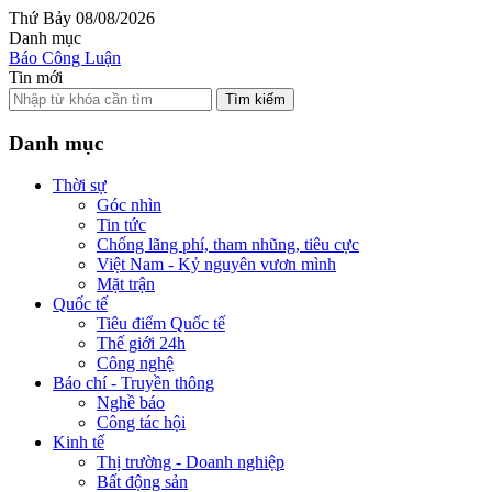
Thứ Bảy 08/08/2026
Danh mục
Báo Công Luận
Tin mới
Tìm kiếm
Danh mục
Thời sự
Góc nhìn
Tin tức
Chống lãng phí, tham nhũng, tiêu cực
Việt Nam - Kỷ nguyên vươn mình
Mặt trận
Quốc tế
Tiêu điểm Quốc tế
Thế giới 24h
Công nghệ
Báo chí - Truyền thông
Nghề báo
Công tác hội
Kinh tế
Thị trường - Doanh nghiệp
Bất động sản