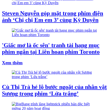
Steven Nguyễn góp mặt trong phim điện
ảnh ‘Chị chị Em em 3’ cùng Kỳ Duyên
'Giấc mơ là ốc sên' tranh tài hạng mục
phim ngắn tại Liên hoan phim Toronto
Xem thêm
Cù Thị Trà hé lộ bước ngoặt của nhân vật
Sương trong phim ‘Lửa trắng’