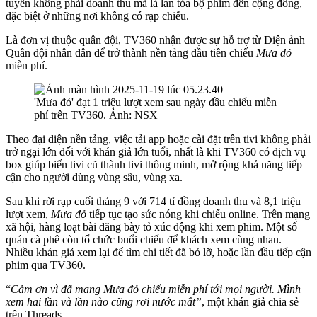
tuyến không phải doanh thu mà là lan tỏa bộ phim đến cộng đồng,
đặc biệt ở những nơi không có rạp chiếu.
Là đơn vị thuộc quân đội, TV360 nhận được sự hỗ trợ từ Điện ảnh
Quân đội nhân dân để trở thành nền tảng đầu tiên chiếu
Mưa đỏ
miễn phí.
'Mưa đỏ' đạt 1 triệu lượt xem sau ngày đầu chiếu miễn
phí trên TV360. Ảnh: NSX
Theo đại diện nền tảng, việc tải app hoặc cài đặt trên tivi không phải
trở ngại lớn đối với khán giả lớn tuổi, nhất là khi TV360 có dịch vụ
box giúp biến tivi cũ thành tivi thông minh, mở rộng khả năng tiếp
cận cho người dùng vùng sâu, vùng xa.
Sau khi rời rạp cuối tháng 9 với 714 tỉ đồng doanh thu và 8,1 triệu
lượt xem,
Mưa đỏ
tiếp tục tạo sức nóng khi chiếu online. Trên mạng
xã hội, hàng loạt bài đăng bày tỏ xúc động khi xem phim. Một số
quán cà phê còn tổ chức buổi chiếu để khách xem cùng nhau.
Nhiều khán giả xem lại để tìm chi tiết đã bỏ lỡ, hoặc lần đầu tiếp cận
phim qua TV360.
“
Cảm ơn vì đã mang Mưa đỏ chiếu miễn phí tới mọi người. Mình
xem hai lần và lần nào cũng rơi nước mắt”
, một khán giả chia sẻ
trên Threads.