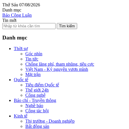
Thứ Sáu 07/08/2026
Danh mục
Báo Công Luận
Tin mới
Tìm kiếm
Danh mục
Thời sự
Góc nhìn
Tin tức
Chống lãng phí, tham nhũng, tiêu cực
Việt Nam - Kỷ nguyên vươn mình
Mặt trận
Quốc tế
Tiêu điểm Quốc tế
Thế giới 24h
Công nghệ
Báo chí - Truyền thông
Nghề báo
Công tác hội
Kinh tế
Thị trường - Doanh nghiệp
Bất động sản