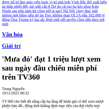
được bố trí làm giáo viên hoặc vị trí phù hợp
Vịnh Bắc Bộ xuất hiện
áp thấp nhiệt đới, gió giật cấp 8
Dự án cải tạo hạ lưu sông Kim
Ngưu sau nửa năm thi công giờ ra sao?
Hà Nội 'chạy đua' giải
phóng mặt bằng siêu dự án Trục không gian QL1A gần 162.000 tỷ
đồng
Ông Trump ký hai sắc lệnh mới siết quyền công dân theo nơi
sinh
Văn hóa
Giải trí
'Mưa đỏ' đạt 1 triệu lượt xem
sau ngày đầu chiếu miễn phí
trên TV360
Trung Nguyễn
19/11/2025 00:32
TV360 cho biết đã nâng cấp hạ tầng để khán giả có thể xem mượt
phiên bản 4K, đồng thời khẳng định mục tiêu của đợt chiếu trực