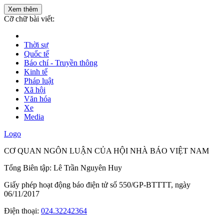
Xem thêm
Cỡ chữ bài viết:
Thời sự
Quốc tế
Báo chí - Truyền thông
Kinh tế
Pháp luật
Xã hội
Văn hóa
Xe
Media
Logo
CƠ QUAN NGÔN LUẬN CỦA HỘI NHÀ BÁO VIỆT NAM
Tổng Biên tập: Lê Trần Nguyên Huy
Giấy phép hoạt động báo điện tử số 550/GP-BTTTT, ngày
06/11/2017
Điện thoại:
024.32242364