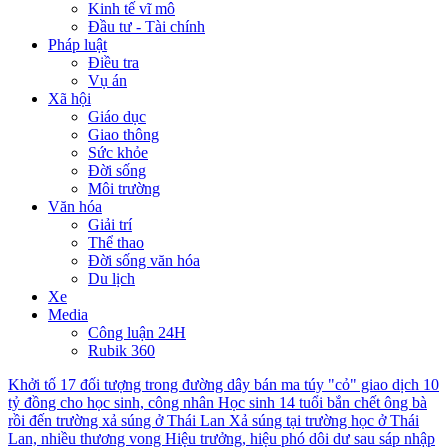
Kinh tế vĩ mô
Đầu tư - Tài chính
Pháp luật
Điều tra
Vụ án
Xã hội
Giáo dục
Giao thông
Sức khỏe
Đời sống
Môi trường
Văn hóa
Giải trí
Thể thao
Đời sống văn hóa
Du lịch
Xe
Media
Công luận 24H
Rubik 360
Khởi tố 17 đối tượng trong đường dây bán ma túy "cỏ" giao dịch 10
tỷ đồng cho học sinh, công nhân
Học sinh 14 tuổi bắn chết ông bà
rồi đến trường xả súng ở Thái Lan
Xả súng tại trường học ở Thái
Lan, nhiều thương vong
Hiệu trưởng, hiệu phó dôi dư sau sáp nhập