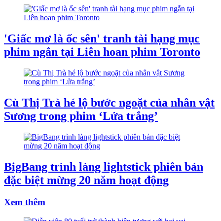
'Giấc mơ là ốc sên' tranh tài hạng mục
phim ngắn tại Liên hoan phim Toronto
Cù Thị Trà hé lộ bước ngoặt của nhân vật
Sương trong phim ‘Lửa trắng’
BigBang trình làng lightstick phiên bản
đặc biệt mừng 20 năm hoạt động
Xem thêm