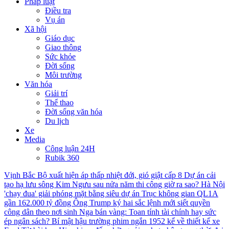
Pháp luật
Điều tra
Vụ án
Xã hội
Giáo dục
Giao thông
Sức khỏe
Đời sống
Môi trường
Văn hóa
Giải trí
Thể thao
Đời sống văn hóa
Du lịch
Xe
Media
Công luận 24H
Rubik 360
Vịnh Bắc Bộ xuất hiện áp thấp nhiệt đới, gió giật cấp 8
Dự án cải
tạo hạ lưu sông Kim Ngưu sau nửa năm thi công giờ ra sao?
Hà Nội
'chạy đua' giải phóng mặt bằng siêu dự án Trục không gian QL1A
gần 162.000 tỷ đồng
Ông Trump ký hai sắc lệnh mới siết quyền
công dân theo nơi sinh
Nga bán vàng: Toan tính tài chính hay sức
ép ngân sách?
Bí mật hậu trường phim ngắn 1952 kể về thiết kế xe