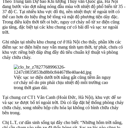
Theo Trung tâm Dự báo Khí tượng Thủy văn Quốc gia, Hà Nội
đang bước vào đợt nắng nóng đầu mùa với nhiệt độ phổ biến từ 35 -
37 độ C. Tại nhiều khu vực đô thị, nền nhiệt thực tế ngoài trời có
thể cao hơn do hiệu ứng bê tông và mật độ phương tiện dày đặc.
Trong điều kiện thời tiết oi bức, nguy cơ cháy nổ từ xe điện cũng
gia tăng, đặc biệt tại các khu chung cư có bãi đỗ và sạc xe ngoài
trời.
Ghi nhận tại nhiều khu chung cư ở Hà Nội cho thấy, phần lớn các
điểm sạc xe điện hiện nay vẫn mang tính tạm thời, tự phát, chưa có
khu vực riêng biệt đáp ứng đầy đủ tiêu chuẩn kỹ thuật và phòng
cháy chữa cháy.
Việc sạc xe điện dưới trời nắng gắt cũng tiềm ẩn nguy
cơ cháy nổ do pin phải chịu nhiệt độ môi trường cao
trong thời gian dài.
Tại chung cư CT1 Vân Canh (Hoài Đức, Hà Nội), khu vực để xe
và sạc xe được bố trí ngoài trời. Dù có lắp đặt hệ thống phòng cháy
chữa cháy, song nhiều hộp cứu hỏa lại không có bình chữa cháy
bên trong.
Chị L.T, cư dân sinh sống tại đây cho biết: “Những hôm trời nắng,
chỉ cần chạm vào yên xe đã thấy bỏng rát. Sạc xe lúc nào cũng lo,