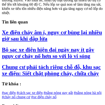
thường xuyên. Vào mùa hè, nhiệt độ mặt đường tại nhiều đô thị có
thể lên tới khoảng 60 độ C. Nếu lốp xe quá non sẽ làm tăng ma sát,
khiến xe tiêu tốn nhiều điện năng hơn và gia tăng nguy cơ nổ lốp do
nhiệt.
Tin liên quan
Xe điện cháy âm ỉ, nguy cơ bùng lại nhiều
giờ sau khi dập lửa
Bộ sạc xe điện hiện đại ngày nay ít gây
nguy cơ cháy nổ hơn so với lò vi sóng
Chung cư phải tách riêng chỗ đỗ, khu sạc
xe điện: Siết chặt phòng cháy, chữa cháy
Từ khóa :
#sạc điện
#cách sạc xe điện
#nắng nóng gay gắt
#nắng nóng hà nội
#cháy nổ chung cư
#xe điện cháy nổ