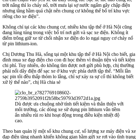
trời nắng thì lo cháy nổ, trời mưa lại sợ nước ngấm gây chập điện
nhưng tầng hầm quá chật nên chung cư không thể bố trí khu vực
riêng cho xe điện”.
Không chỉ tại các khu chung cư, nhiều khu tập thể ở Hà Nội cũng
đang lúng túng trong việc bố trí nơi gửi và sạc xe điện. Không ít
điểm trông giữ xe từ chối nhận xe điện do lo ngại nguy cơ cháy nổ
từ pin lithium-ion.
Chị Dương Thu Hà, sống tại một khu tập thể ở Hà Nội cho biết, gia
đình mua xe đạp điện cho con đi học thêm vì thuận tiện và tiết kiệm
chi phí. Tuy nhiên, do không tìm được nơi gửi phù hợp, chị thường
phải nối dây điện để sạc xe ở khu vực phía dưới tập thể. “Mỗi lần
sạc pin tôi đều thấp thỏm lo lắng, chỉ sợ xảy ra sự cố thì không biết
xử lý thế nào”, chị Hà chia sẻ
Dù được ưa chuộng nhờ tính tiết kiệm và thân thiện với
môi trường, các dòng xe sử dụng pin lithium vẫn tiềm
ẩn nhiều rủi ro khi hoạt động trong điều kiện nhiệt độ
cao.
Theo ban quản lý một số khu chung cư, số lượng xe máy điện và xe
đạp điện tăng nhanh khiến không gian hầm gửi xe rơi vào tình trạng