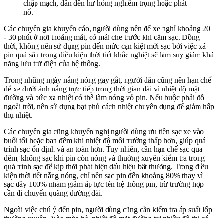
chập mạch, dẫn đến hư hỏng nghiêm trọng hoặc phát
nổ.
Các chuyên gia khuyến cáo, người dùng nên để xe nghỉ khoảng 20
- 30 phút ở nơi thoáng mát, có mái che trước khi cắm sạc. Đồng
thời, không nên sử dụng pin đến mức cạn kiệt mới sạc bởi việc xả
pin quá sâu trong điều kiện thời tiết khắc nghiệt sẽ làm suy giảm khả
năng lưu trữ điện của hệ thống.
Trong những ngày nắng nóng gay gắt, người dân cũng nên hạn chế
để xe dưới ánh nắng trực tiếp trong thời gian dài vì nhiệt độ mặt
đường và bức xạ nhiệt có thể làm nóng vỏ pin. Nếu buộc phải đỗ
ngoài trời, nên sử dụng bạt phủ cách nhiệt chuyên dụng để giảm hấp
thụ nhiệt.
Các chuyên gia cũng khuyến nghị người dùng ưu tiên sạc xe vào
buổi tối hoặc ban đêm khi nhiệt độ môi trường thấp hơn, giúp quá
trình sạc ổn định và an toàn hơn. Tuy nhiên, cần hạn chế sạc qua
đêm, không sạc khi pin còn nóng và thường xuyên kiểm tra trong
quá trình sạc để kịp thời phát hiện dấu hiệu bất thường. Trong điều
kiện thời tiết nắng nóng, chỉ nên sạc pin đến khoảng 80% thay vì
sạc đầy 100% nhằm giảm áp lực lên hệ thống pin, trừ trường hợp
cần di chuyển quãng đường dài.
Ngoài việc chú ý đến pin, người dùng cũng cần kiểm tra áp suất lốp