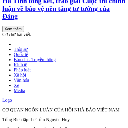
Hà Tĩnh tổng kết, trao giải Cuộc thi chính
luận về bảo vệ nền tảng tư tưởng của
Đảng
Xem thêm
Cỡ chữ bài viết:
Thời sự
Quốc tế
Báo chí - Truyền thông
Kinh tế
Pháp luật
Xã hội
Văn hóa
Xe
Media
Logo
CƠ QUAN NGÔN LUẬN CỦA HỘI NHÀ BÁO VIỆT NAM
Tổng Biên tập: Lê Trần Nguyên Huy