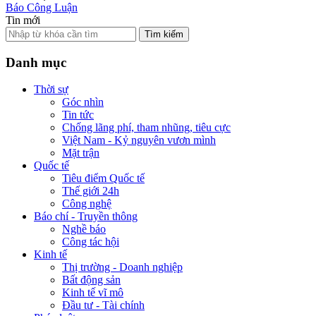
Báo Công Luận
Tin mới
Tìm kiếm
Danh mục
Thời sự
Góc nhìn
Tin tức
Chống lãng phí, tham nhũng, tiêu cực
Việt Nam - Kỷ nguyên vươn mình
Mặt trận
Quốc tế
Tiêu điểm Quốc tế
Thế giới 24h
Công nghệ
Báo chí - Truyền thông
Nghề báo
Công tác hội
Kinh tế
Thị trường - Doanh nghiệp
Bất động sản
Kinh tế vĩ mô
Đầu tư - Tài chính