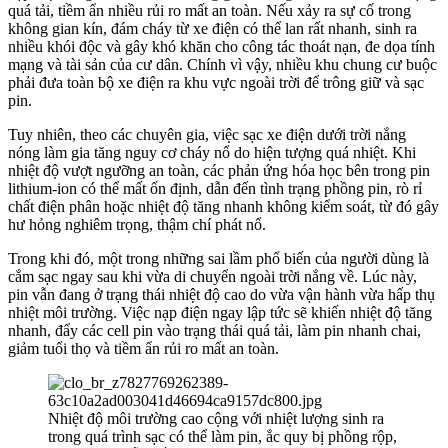
quá tải, tiềm ẩn nhiều rủi ro mất an toàn. Nếu xảy ra sự cố trong
không gian kín, đám cháy từ xe điện có thể lan rất nhanh, sinh ra
nhiều khói độc và gây khó khăn cho công tác thoát nạn, đe dọa tính
mạng và tài sản của cư dân. Chính vì vậy, nhiều khu chung cư buộc
phải đưa toàn bộ xe điện ra khu vực ngoài trời để trông giữ và sạc
pin.
Tuy nhiên, theo các chuyên gia, việc sạc xe điện dưới trời nắng
nóng làm gia tăng nguy cơ cháy nổ do hiện tượng quá nhiệt. Khi
nhiệt độ vượt ngưỡng an toàn, các phản ứng hóa học bên trong pin
lithium-ion có thể mất ổn định, dẫn đến tình trạng phồng pin, rò rỉ
chất điện phân hoặc nhiệt độ tăng nhanh không kiểm soát, từ đó gây
hư hỏng nghiêm trọng, thậm chí phát nổ.
Trong khi đó, một trong những sai lầm phổ biến của người dùng là
cắm sạc ngay sau khi vừa di chuyển ngoài trời nắng về. Lúc này,
pin vẫn đang ở trạng thái nhiệt độ cao do vừa vận hành vừa hấp thụ
nhiệt môi trường. Việc nạp điện ngay lập tức sẽ khiến nhiệt độ tăng
nhanh, đẩy các cell pin vào trạng thái quá tải, làm pin nhanh chai,
giảm tuổi thọ và tiềm ẩn rủi ro mất an toàn.
Nhiệt độ môi trường cao cộng với nhiệt lượng sinh ra
trong quá trình sạc có thể làm pin, ắc quy bị phồng rộp,