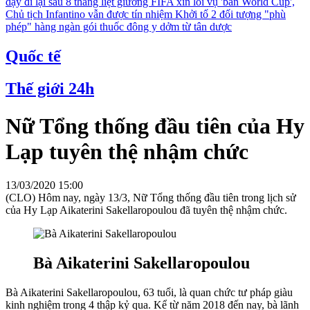
dậy đi lại sau 8 tháng liệt giường
FIFA xin lỗi vụ 'bán World Cup',
Chủ tịch Infantino vẫn được tín nhiệm
Khởi tố 2 đối tượng "phù
phép" hàng ngàn gói thuốc đông y dởm từ tân dược
Quốc tế
Thế giới 24h
Nữ Tổng thống đầu tiên của Hy
Lạp tuyên thệ nhậm chức
13/03/2020 15:00
(CLO) Hôm nay, ngày 13/3, Nữ Tổng thống đầu tiên trong lịch sử
của Hy Lạp Aikaterini Sakellaropoulou đã tuyên thệ nhậm chức.
Bà Aikaterini Sakellaropoulou
Bà Aikaterini Sakellaropoulou, 63 tuổi, là quan chức tư pháp giàu
kinh nghiệm trong 4 thập kỷ qua. Kể từ năm 2018 đến nay, bà lãnh