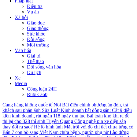
Pháp luật
Điều tra
Vụ án
Xã hội
Giáo dục
Giao thông
Sức khỏe
Đời sống
Môi trường
Văn hóa
Giải trí
Thể thao
Đời sống văn hóa
Du lịch
Xe
Media
Công luận 24H
Rubik 360
Cảng hàng không quốc tế Nội Bài điều chỉnh phương án đón, trả
khách sau phản ánh
Sửa Luật Kinh doanh bất động sản: Cắt 9 điều
kiện kinh doanh, rút ngắn 118 ngày thủ tục
Bài toán khó khi ra đề
thi lại cho 328 thí sinh Tuyên Quang
Công nghệ pin xe điện sắp
thay đổi ra sao?
Hé lộ hình ảnh Mặt trời với độ chi tiết chưa từng có
Bán 7 con bò sang Việt Nam chữa bệnh, người phụ nữ Lào đứng