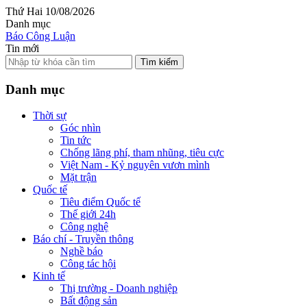
Thứ Hai 10/08/2026
Danh mục
Báo Công Luận
Tin mới
Tìm kiếm
Danh mục
Thời sự
Góc nhìn
Tin tức
Chống lãng phí, tham nhũng, tiêu cực
Việt Nam - Kỷ nguyên vươn mình
Mặt trận
Quốc tế
Tiêu điểm Quốc tế
Thế giới 24h
Công nghệ
Báo chí - Truyền thông
Nghề báo
Công tác hội
Kinh tế
Thị trường - Doanh nghiệp
Bất động sản