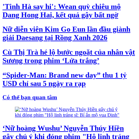
'Tinh Hà say hi': Wean quỳ chiêu mộ
Dang Hong Hai, kết quả gây bất ngờ
Nữ diễn viên Kim Go Eun lần đầu giành
giải Daesang tại Rồng Xanh 2026
Cù Thị Trà hé lộ bước ngoặt của nhân vật
Sương trong phim ‘Lửa trắng’
“Spider-Man: Brand new day” thu 1 tỷ
USD chỉ sau 5 ngày ra rạp
Có thể bạn quan tâm
‘Nữ hoàng Wushu’ Nguyễn Thúy Hiền
gây chú ý khi đóng phim "Hộ linh tráng