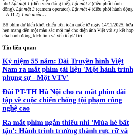
như
Lật mặt 1
(diễn viên đóng thế),
Lật mặt 2
(điều phối hành
động),
Lật mặt 3
(camera operator),
Lật mặt 4
(điều phối hành động
– A.D 2),
Linh miêu
…
Bộ phim dự kiến khởi chiếu trên toàn quốc từ ngày 14/11/2025, hứa
hẹn mang đến một màu sắc mới mẻ cho điện ảnh Việt với sự kết hợp
của hành động, kịch tính và yếu tố giải trí.
Tin liên quan
Kỷ niệm 55 năm: Đài Truyền hình Việt
Nam ra mắt phim tài liệu 'Một hành trình
phụng sự - Một VTV'
Đài PT-TH Hà Nội cho ra mắt phim dài
tập về cuộc chiến chống tội phạm công
nghệ cao
Ra mắt phim ngắn thiếu nhi 'Mùa hè bất
tận': Hành trình trưởng thành rực rỡ và