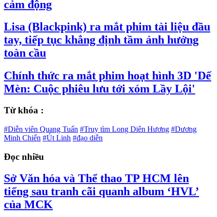
cảm động
Lisa (Blackpink) ra mắt phim tài liệu đầu
tay, tiếp tục khẳng định tầm ảnh hưởng
toàn cầu
Chính thức ra mắt phim hoạt hình 3D 'Dế
Mèn: Cuộc phiêu lưu tới xóm Lầy Lội'
Từ khóa :
#Diễn viên Quang Tuấn
#Truy tìm Long Diên Hương
#Dương
Minh Chiến
#Út Linh
#đạo diễn
Đọc nhiều
Sở Văn hóa và Thể thao TP HCM lên
tiếng sau tranh cãi quanh album ‘HVL’
của MCK