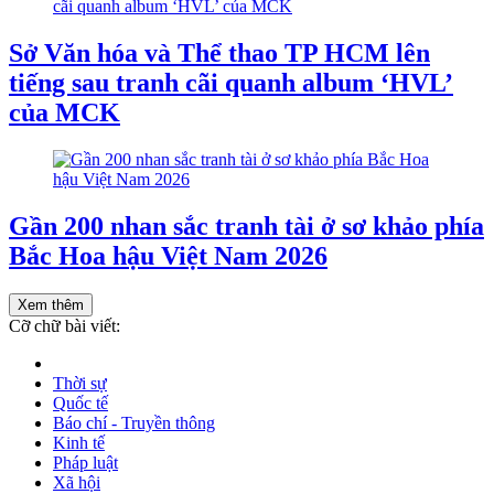
Sở Văn hóa và Thể thao TP HCM lên
tiếng sau tranh cãi quanh album ‘HVL’
của MCK
Gần 200 nhan sắc tranh tài ở sơ khảo phía
Bắc Hoa hậu Việt Nam 2026
Xem thêm
Cỡ chữ bài viết:
Thời sự
Quốc tế
Báo chí - Truyền thông
Kinh tế
Pháp luật
Xã hội