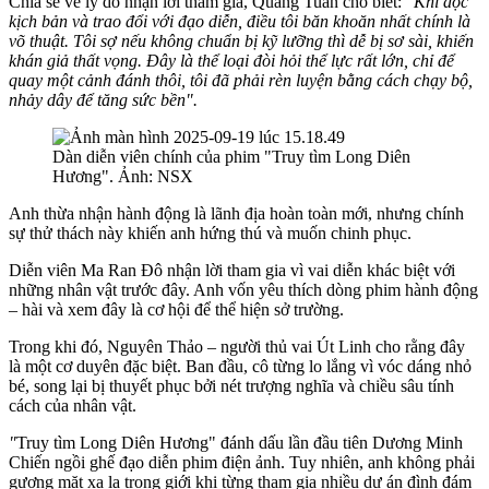
Chia sẻ về lý do nhận lời tham gia, Quang Tuấn cho biết:
"Khi đọc
kịch bản và trao đổi với đạo diễn, điều tôi băn khoăn nhất chính là
võ thuật. Tôi sợ nếu không chuẩn bị kỹ lưỡng thì dễ bị sơ sài, khiến
khán giả thất vọng. Đây là thể loại đòi hỏi thể lực rất lớn, chỉ để
quay một cảnh đánh thôi, tôi đã phải rèn luyện bằng cách chạy bộ,
nhảy dây để tăng sức bền".
Dàn diễn viên chính của phim "Truy tìm Long Diên
Hương". Ảnh: NSX
Anh thừa nhận hành động là lãnh địa hoàn toàn mới, nhưng chính
sự thử thách này khiến anh hứng thú và muốn chinh phục.
Diễn viên Ma Ran Đô nhận lời tham gia vì vai diễn khác biệt với
những nhân vật trước đây. Anh vốn yêu thích dòng phim hành động
– hài và xem đây là cơ hội để thể hiện sở trường.
Trong khi đó, Nguyên Thảo – người thủ vai Út Linh cho rằng đây
là một cơ duyên đặc biệt. Ban đầu, cô từng lo lắng vì vóc dáng nhỏ
bé, song lại bị thuyết phục bởi nét trượng nghĩa và chiều sâu tính
cách của nhân vật.
"
Truy tìm Long Diên Hương"
đánh dấu lần đầu tiên Dương Minh
Chiến ngồi ghế đạo diễn phim điện ảnh. Tuy nhiên, anh không phải
gương mặt xa lạ trong giới khi từng tham gia nhiều dự án đình đám