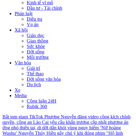
Kinh tế vĩ mô
Đầu tư - Tài chính
Pháp luật
Điều tra
Vụ án
Xã hội
Giáo dục
Giao thông
Sức khỏe
Đời sống
Môi trường
Văn hóa
Giải trí
Thể thao
Đời sống văn hóa
Du lịch
Xe
Media
Công luận 24H
Rubik 360
Bắt tạm giam TikTok Phượng Nguyễn đăng video công kích chính
quyền, công an
Lào Cai yêu cầu khẩn trương cập nhật phương án
ứng phó thiên tai, di dời dân khỏi vùng nguy hiểm
‘Nữ hoàng
Wushu’ Nguyễn Thúy Hiền gây chú ý khi đóng phim "Hộ linh