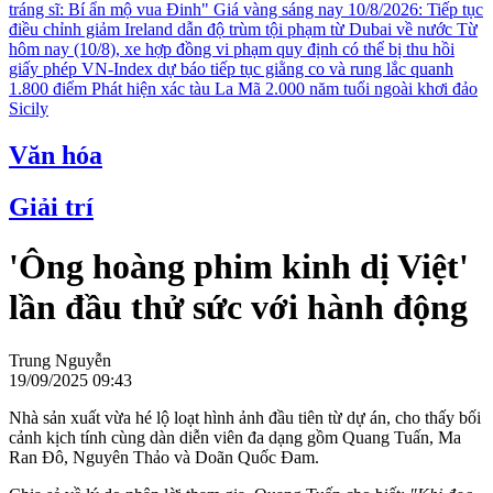
tráng sĩ: Bí ẩn mộ vua Đinh"
Giá vàng sáng nay 10/8/2026: Tiếp tục
điều chỉnh giảm
Ireland dẫn độ trùm tội phạm từ Dubai về nước
Từ
hôm nay (10/8), xe hợp đồng vi phạm quy định có thể bị thu hồi
giấy phép
VN-Index dự báo tiếp tục giằng co và rung lắc quanh
1.800 điểm
Phát hiện xác tàu La Mã 2.000 năm tuổi ngoài khơi đảo
Sicily
Văn hóa
Giải trí
'Ông hoàng phim kinh dị Việt'
lần đầu thử sức với hành động
Trung Nguyễn
19/09/2025 09:43
Nhà sản xuất vừa hé lộ loạt hình ảnh đầu tiên từ dự án, cho thấy bối
cảnh kịch tính cùng dàn diễn viên đa dạng gồm Quang Tuấn, Ma
Ran Đô, Nguyên Thảo và Doãn Quốc Đam.