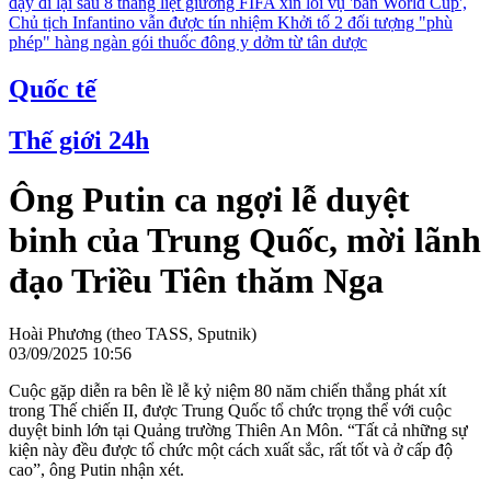
dậy đi lại sau 8 tháng liệt giường
FIFA xin lỗi vụ 'bán World Cup',
Chủ tịch Infantino vẫn được tín nhiệm
Khởi tố 2 đối tượng "phù
phép" hàng ngàn gói thuốc đông y dởm từ tân dược
Quốc tế
Thế giới 24h
Ông Putin ca ngợi lễ duyệt
binh của Trung Quốc, mời lãnh
đạo Triều Tiên thăm Nga
Hoài Phương (theo TASS, Sputnik)
03/09/2025 10:56
Cuộc gặp diễn ra bên lề lễ kỷ niệm 80 năm chiến thắng phát xít
trong Thế chiến II, được Trung Quốc tổ chức trọng thể với cuộc
duyệt binh lớn tại Quảng trường Thiên An Môn. “Tất cả những sự
kiện này đều được tổ chức một cách xuất sắc, rất tốt và ở cấp độ
cao”, ông Putin nhận xét.