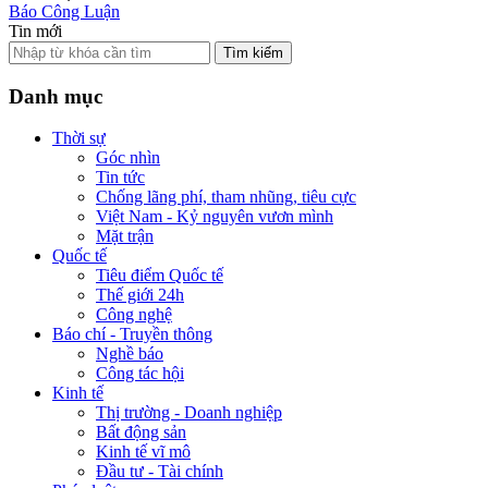
Báo Công Luận
Tin mới
Tìm kiếm
Danh mục
Thời sự
Góc nhìn
Tin tức
Chống lãng phí, tham nhũng, tiêu cực
Việt Nam - Kỷ nguyên vươn mình
Mặt trận
Quốc tế
Tiêu điểm Quốc tế
Thế giới 24h
Công nghệ
Báo chí - Truyền thông
Nghề báo
Công tác hội
Kinh tế
Thị trường - Doanh nghiệp
Bất động sản
Kinh tế vĩ mô
Đầu tư - Tài chính