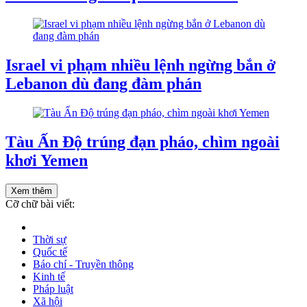
Israel vi phạm nhiều lệnh ngừng bắn ở
Lebanon dù đang đàm phán
Tàu ​​Ấn Độ trúng đạn pháo, chìm ngoài
khơi Yemen
Xem thêm
Cỡ chữ bài viết:
Thời sự
Quốc tế
Báo chí - Truyền thông
Kinh tế
Pháp luật
Xã hội