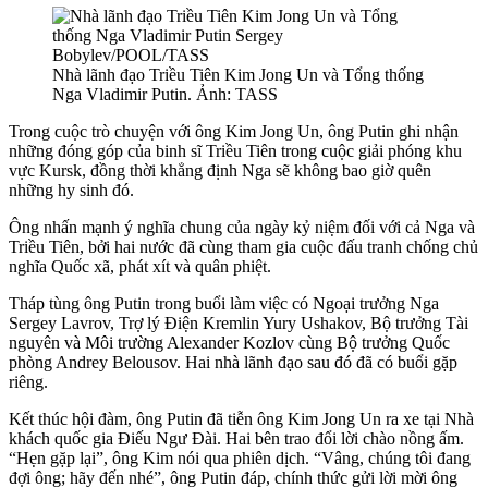
Nhà lãnh đạo Triều Tiên Kim Jong Un và Tổng thống
Nga Vladimir Putin. Ảnh: TASS
Trong cuộc trò chuyện với ông Kim Jong Un, ông Putin ghi nhận
những đóng góp của binh sĩ Triều Tiên trong cuộc giải phóng khu
vực Kursk, đồng thời khẳng định Nga sẽ không bao giờ quên
những hy sinh đó.
Ông nhấn mạnh ý nghĩa chung của ngày kỷ niệm đối với cả Nga và
Triều Tiên, bởi hai nước đã cùng tham gia cuộc đấu tranh chống chủ
nghĩa Quốc xã, phát xít và quân phiệt.
Tháp tùng ông Putin trong buổi làm việc có Ngoại trưởng Nga
Sergey Lavrov, Trợ lý Điện Kremlin Yury Ushakov, Bộ trưởng Tài
nguyên và Môi trường Alexander Kozlov cùng Bộ trưởng Quốc
phòng Andrey Belousov. Hai nhà lãnh đạo sau đó đã có buổi gặp
riêng.
Kết thúc hội đàm, ông Putin đã tiễn ông Kim Jong Un ra xe tại Nhà
khách quốc gia Điếu Ngư Đài. Hai bên trao đổi lời chào nồng ấm.
“Hẹn gặp lại”, ông Kim nói qua phiên dịch. “Vâng, chúng tôi đang
đợi ông; hãy đến nhé”, ông Putin đáp, chính thức gửi lời mời ông