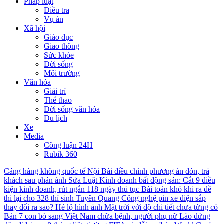
Pháp luật
Điều tra
Vụ án
Xã hội
Giáo dục
Giao thông
Sức khỏe
Đời sống
Môi trường
Văn hóa
Giải trí
Thể thao
Đời sống văn hóa
Du lịch
Xe
Media
Công luận 24H
Rubik 360
Cảng hàng không quốc tế Nội Bài điều chỉnh phương án đón, trả
khách sau phản ánh
Sửa Luật Kinh doanh bất động sản: Cắt 9 điều
kiện kinh doanh, rút ngắn 118 ngày thủ tục
Bài toán khó khi ra đề
thi lại cho 328 thí sinh Tuyên Quang
Công nghệ pin xe điện sắp
thay đổi ra sao?
Hé lộ hình ảnh Mặt trời với độ chi tiết chưa từng có
Bán 7 con bò sang Việt Nam chữa bệnh, người phụ nữ Lào đứng