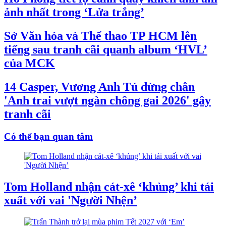
ảnh nhất trong ‘Lửa trắng’
Sở Văn hóa và Thể thao TP HCM lên
tiếng sau tranh cãi quanh album ‘HVL’
của MCK
14 Casper, Vương Anh Tú dừng chân
'Anh trai vượt ngàn chông gai 2026' gây
tranh cãi
Có thể bạn quan tâm
Tom Holland nhận cát-xê ‘khủng’ khi tái
xuất với vai 'Người Nhện’