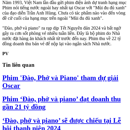
Năm 1993, Việt Nam lần đầu gửi phim điện ảnh dự tranh hạng mục
Phim nói tiếng nước ngoài hay nhất tại Oscar với "Mùi đu đủ xanh"
của đạo diễn Trần Anh Hùng. Chưa có tác phẩm nào vào đến vòng
đề cử cuối của hạng mục trên ngoài "Mùi đu đủ xanh".
"Đào, phở và piano" ra rạp dịp Tết Nguyên đán 2024 và bất ngờ
gây ra cơn sốt phòng vé nhiều tuần liền. Đây là bộ phim do Nhà
nước đặt hàng ăn khách nhất từ trước đến nay. Phim thu về 22 tỷ
đồng doanh thu bán vé để nộp lại vào ngân sách Nhà nước.
PV
Tin liên quan
Phim 'Đào, Phở và Piano' tham dự giải
Oscar
Phim ‘Đào, phở và piano’ đạt doanh thu
gần 21 tỷ đồng
‘Đào, phở và piano’ sẽ được chiếu tại Lễ
hội thanh niên 2024