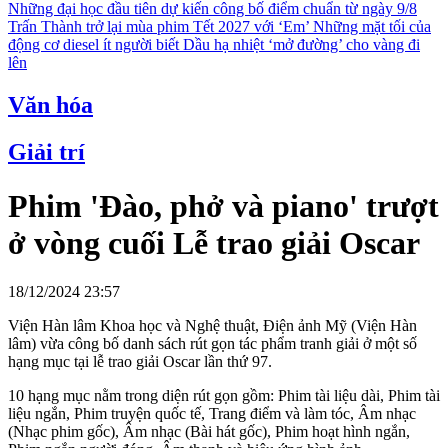
Những đại học đầu tiên dự kiến công bố điểm chuẩn từ ngày 9/8
Trấn Thành trở lại mùa phim Tết 2027 với ‘Em’
Những mặt tối của
động cơ diesel ít người biết
Dầu hạ nhiệt ‘mở đường’ cho vàng đi
lên
Văn hóa
Giải trí
Phim 'Đào, phở và piano' trượt
ở vòng cuối Lễ trao giải Oscar
18/12/2024 23:57
Viện Hàn lâm Khoa học và Nghệ thuật, Điện ảnh Mỹ (Viện Hàn
lâm) vừa công bố danh sách rút gọn tác phẩm tranh giải ở một số
hạng mục tại lễ trao giải Oscar lần thứ 97.
10 hạng mục nằm trong diện rút gọn gồm: Phim tài liệu dài, Phim tài
liệu ngắn, Phim truyện quốc tế, Trang điểm và làm tóc, Âm nhạc
(Nhạc phim gốc), Âm nhạc (Bài hát gốc), Phim hoạt hình ngắn,