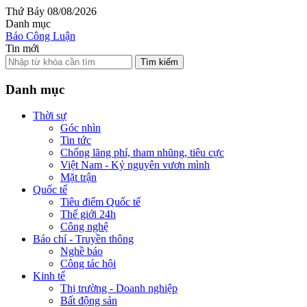
Thứ Bảy 08/08/2026
Danh mục
Báo Công Luận
Tin mới
Tìm kiếm
Danh mục
Thời sự
Góc nhìn
Tin tức
Chống lãng phí, tham nhũng, tiêu cực
Việt Nam - Kỷ nguyên vươn mình
Mặt trận
Quốc tế
Tiêu điểm Quốc tế
Thế giới 24h
Công nghệ
Báo chí - Truyền thông
Nghề báo
Công tác hội
Kinh tế
Thị trường - Doanh nghiệp
Bất động sản