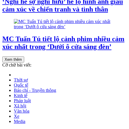
‘Nghỉ hè sợ nghỉ hưu’ hé lộ hình ảnh giàu
cảm xúc về chiến tranh và tình thân
MC Tuấn Tú tiết lộ cảnh phim nhiều cảm
xúc nhất trong ‘Dưới ô cửa sáng đèn’
Xem thêm
Cỡ chữ bài viết:
Thời sự
Quốc tế
Báo chí - Truyền thông
Kinh tế
Pháp luật
Xã hội
Văn hóa
Xe
Media