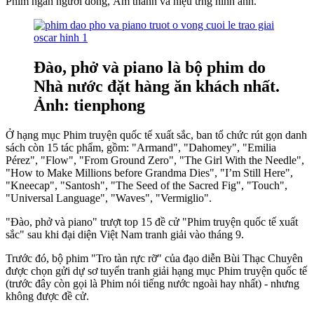
Phim ngắn người đóng, Âm thanh và hiệu ứng hình ảnh.
Đào, phở và piano là bộ phim do
Nhà nước đặt hàng ăn khách nhất.
Ảnh: tienphong
Ở hạng mục Phim truyện quốc tế xuất sắc, ban tổ chức rút gọn danh
sách còn 15 tác phẩm, gồm: "Armand", "Dahomey", "Emilia
Pérez", "Flow", "From Ground Zero", "The Girl With the Needle",
"How to Make Millions before Grandma Dies", "I’m Still Here",
"Kneecap", "Santosh", "The Seed of the Sacred Fig", "Touch",
"Universal Language", "Waves", "Vermiglio".
"Đào, phở và piano" trượt top 15 đề cử "Phim truyện quốc tế xuất
sắc" sau khi đại diện Việt Nam tranh giải vào tháng 9.
Trước đó, bộ phim "Tro tàn rực rỡ" của đạo diễn Bùi Thạc Chuyên
được chọn gửi dự sơ tuyển tranh giải hạng mục Phim truyện quốc tế
(trước đây còn gọi là Phim nói tiếng nước ngoài hay nhất) - nhưng
không được đề cử.