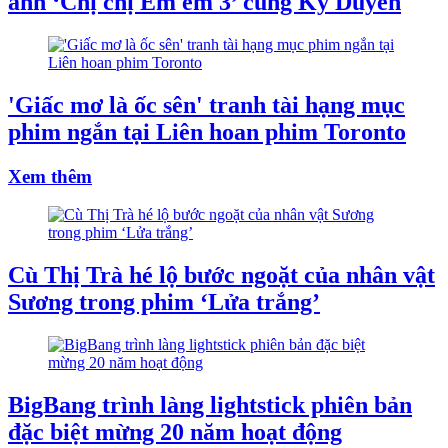
ảnh ‘Chị chị Em em 3’ cùng Kỳ Duyên
'Giấc mơ là ốc sên' tranh tài hạng mục
phim ngắn tại Liên hoan phim Toronto
Xem thêm
Cù Thị Trà hé lộ bước ngoặt của nhân vật
Sương trong phim ‘Lửa trắng’
BigBang trình làng lightstick phiên bản
đặc biệt mừng 20 năm hoạt động