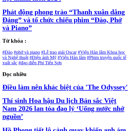
Phát động phong trào “Thanh xuân dâng
Đảng” và tổ chức chiếu phim “Đào, Phở
và Piano”
Từ khóa :
#Đào
#phở và piano
#Lễ trao giải Oscar
#Viện Hàn lâm Khoa học
và Nghệ thuật
#Điện ảnh Mỹ
#Viện Hàn lâm
#Phim truyện quốc tế
xuất sắc
#đạo diễn Phi Tiến Sơn
Đọc nhiều
Điều làm nên khác biệt của 'The Odyssey'
Thí sinh Hoa hậu Du lịch Bản sắc Việt
Nam 2026 lan tỏa đạo lý ‘Uống nước nhớ
nguồn’
Hồ Phong tiết lộ cảnh quay khiến anh ám