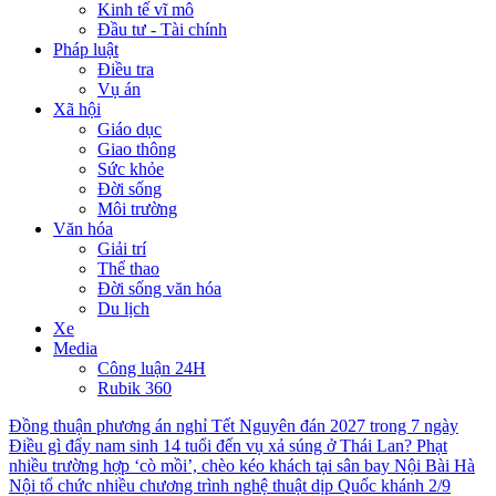
Kinh tế vĩ mô
Đầu tư - Tài chính
Pháp luật
Điều tra
Vụ án
Xã hội
Giáo dục
Giao thông
Sức khỏe
Đời sống
Môi trường
Văn hóa
Giải trí
Thể thao
Đời sống văn hóa
Du lịch
Xe
Media
Công luận 24H
Rubik 360
Đồng thuận phương án nghỉ Tết Nguyên đán 2027 trong 7 ngày
Điều gì đẩy nam sinh 14 tuổi đến vụ xả súng ở Thái Lan?
Phạt
nhiều trường hợp ‘cò mồi’, chèo kéo khách tại sân bay Nội Bài
Hà
Nội tổ chức nhiều chương trình nghệ thuật dịp Quốc khánh 2/9