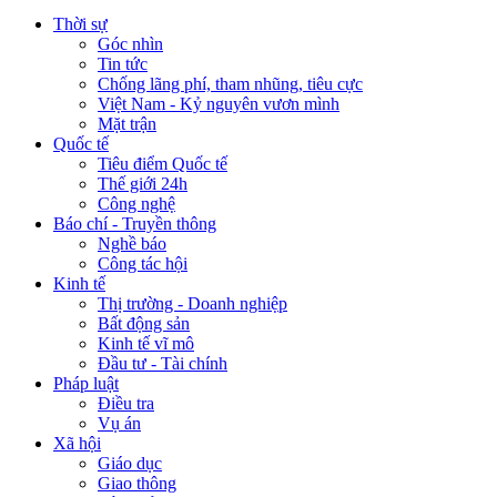
Thời sự
Góc nhìn
Tin tức
Chống lãng phí, tham nhũng, tiêu cực
Việt Nam - Kỷ nguyên vươn mình
Mặt trận
Quốc tế
Tiêu điểm Quốc tế
Thế giới 24h
Công nghệ
Báo chí - Truyền thông
Nghề báo
Công tác hội
Kinh tế
Thị trường - Doanh nghiệp
Bất động sản
Kinh tế vĩ mô
Đầu tư - Tài chính
Pháp luật
Điều tra
Vụ án
Xã hội
Giáo dục
Giao thông