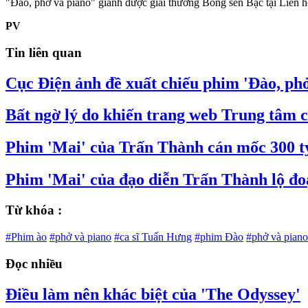
"Đào, phở và piano" giành được giải thưởng Bông sen Bạc tại Liên h
PV
Tin liên quan
Cục Điện ảnh đề xuất chiếu phim 'Đào, phở
Bất ngờ lý do khiến trang web Trung tâm c
Phim 'Mai' của Trấn Thành cán mốc 300 tỷ
Phim 'Mai' của đạo diễn Trấn Thành lộ đo
Từ khóa :
#Phim ào
#phở và piano
#ca sĩ Tuấn Hưng
#phim Đào
#phở và piano 
Đọc nhiều
Điều làm nên khác biệt của 'The Odyssey'