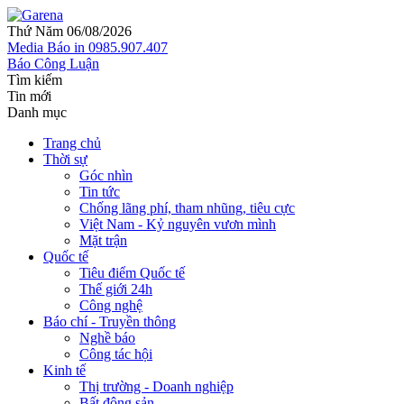
Thứ Năm 06/08/2026
Media
Báo in
0985.907.407
Báo Công Luận
Tìm kiếm
Tin mới
Danh mục
Trang chủ
Thời sự
Góc nhìn
Tin tức
Chống lãng phí, tham nhũng, tiêu cực
Việt Nam - Kỷ nguyên vươn mình
Mặt trận
Quốc tế
Tiêu điểm Quốc tế
Thế giới 24h
Công nghệ
Báo chí - Truyền thông
Nghề báo
Công tác hội
Kinh tế
Thị trường - Doanh nghiệp
Bất động sản