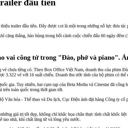
railer đầu tiên
hiệu trailer đầu tiên. Đây được coi là một trong những nỗ lực đưa tác
 khí căng thẳng, hào hùng trong bối cảnh cuộc chiến đấu 60 ngày đêm 
o vai công tử trong "Đào, phở và piano". Ả
vé chưa từng có. Theo Box Office Việt Nam, doanh thu của phim Đào, 
ợc 3.322 vé với 16 suất chiếu. Doanh thu ước tính của bộ phim có thể
ốc gia. Tuy nhiên, hai cụm rạp của Beta Media và Cinestar đã công bố
 trên toàn quốc trong thời gian tới.
Bộ Văn hóa - Thể thao và Du lịch, Cục Điện ảnh đặt hàng Công ty cổ p
hững giá trị tốt đẹp, không chỉ khắc họa chân thực tính chất khốc liệt c
 tao nhã, khí chất lãng tử và lòng yêu nước.