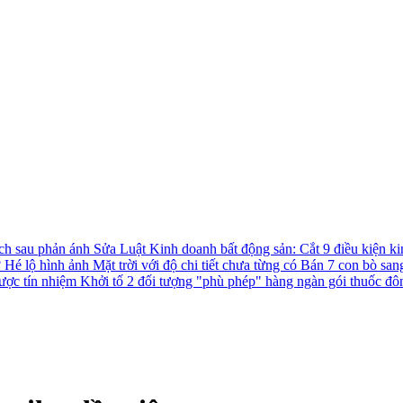
ách sau phản ánh
Sửa Luật Kinh doanh bất động sản: Cắt 9 điều kiện ki
?
Hé lộ hình ảnh Mặt trời với độ chi tiết chưa từng có
Bán 7 con bò san
được tín nhiệm
Khởi tố 2 đối tượng "phù phép" hàng ngàn gói thuốc đô