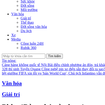
Sức khỏe
Đời sống
Môi trường
Văn hóa
Giải trí
Thể thao
Đời sống văn hóa
Du lịch
Xe
Media
Công luận 24H
Rubik 360
Tìm kiếm
Tin nóng:
Cảng hàng không quốc tế Nội Bài điều chỉnh phương án đón, trả kh
328 thí sinh Tuyên Quang
Công nghệ pin xe điện sắp thay đổi ra sao
liệt giường
FIFA xin lỗi vụ 'bán World Cup', Chủ tịch Infantino vẫn 
Văn hóa
Giải trí