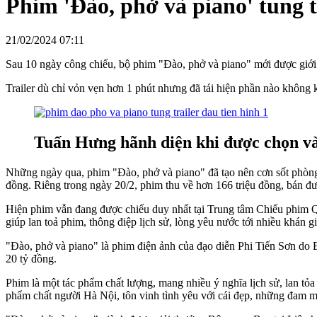
Phim 'Đào, phở và piano' tung t
21/02/2024 07:11
Sau 10 ngày công chiếu, bộ phim "Đào, phở và piano" mới được giới t
Trailer dù chỉ vỏn vẹn hơn 1 phút nhưng đã tái hiện phần nào không
Tuấn Hưng hãnh diện khi được chọn và
Những ngày qua, phim "Đào, phở và piano" đã tạo nên cơn sốt phòng 
đồng. Riêng trong ngày 20/2, phim thu về hơn 166 triệu đồng, bán đư
Hiện phim vẫn đang được chiếu duy nhất tại Trung tâm Chiếu phim Qu
giúp lan toả phim, thông điệp lịch sử, lòng yêu nước tới nhiều khán giả
"Đào, phở và piano" là phim điện ảnh của đạo diễn Phi Tiến Sơn do 
20 tỷ đồng.
Phim là một tác phẩm chất lượng, mang nhiều ý nghĩa lịch sử, lan tỏa n
phẩm chất người Hà Nội, tôn vinh tình yêu với cái đẹp, những đam mê