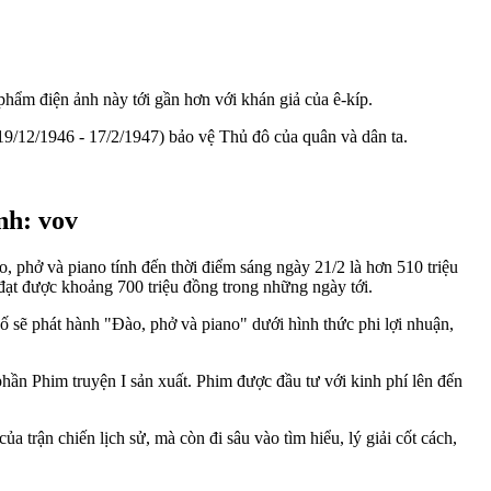
 phẩm điện ảnh này tới gần hơn với khán giả của ê-kíp.
(19/12/1946 - 17/2/1947) bảo vệ Thủ đô của quân và dân ta.
nh: vov
phở và piano tính đến thời điểm sáng ngày 21/2 là hơn 510 triệu
 đạt được khoảng 700 triệu đồng trong những ngày tới.
 sẽ phát hành "Đào, phở và piano" dưới hình thức phi lợi nhuận,
hần Phim truyện I sản xuất. Phim được đầu tư với kinh phí lên đến
ủa trận chiến lịch sử, mà còn đi sâu vào tìm hiểu, lý giải cốt cách,