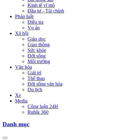
Kinh tế vĩ mô
Đầu tư - Tài chính
Pháp luật
Điều tra
Vụ án
Xã hội
Giáo dục
Giao thông
Sức khỏe
Đời sống
Môi trường
Văn hóa
Giải trí
Thể thao
Đời sống văn hóa
Du lịch
Xe
Media
Công luận 24H
Rubik 360
Danh mục