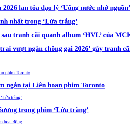
 2026 lan tỏa đạo lý ‘Uống nước nhớ nguồn
nh nhất trong ‘Lửa trắng’
g sau tranh cãi quanh album ‘HVL’ của MC
rai vượt ngàn chông gai 2026' gây tranh cã
im ngắn tại Liên hoan phim Toronto
 Sương trong phim ‘Lửa trắng’