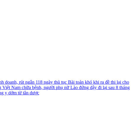
nh doanh, rút ngắn 118 ngày thủ tục
Bài toán khó khi ra đề thi lại cho
g Việt Nam chữa bệnh, người phụ nữ Lào đứng dậy đi lại sau 8 tháng
ng y dởm từ tân dược