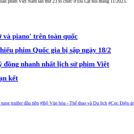
oan phim Việt Nam lần thứ 23 tổ chức ở Đà Lạt hồi tháng 11/2023.
 và piano' trên toàn quốc
hiếu phim Quốc gia bị sập ngày 18/2
 đồng nhanh nhất lịch sử phim Việt
ạn kết
tung trailler đầu tiên
#Bộ Văn hóa - Thể thao và Du lịch
#Cục Điện ả