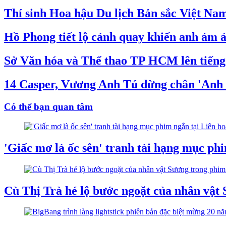
Thí sinh Hoa hậu Du lịch Bản sắc Việt Nam
Hồ Phong tiết lộ cảnh quay khiến anh ám ả
Sở Văn hóa và Thể thao TP HCM lên tiến
14 Casper, Vương Anh Tú dừng chân 'Anh t
Có thể bạn quan tâm
'Giấc mơ là ốc sên' tranh tài hạng mục ph
Cù Thị Trà hé lộ bước ngoặt của nhân vật