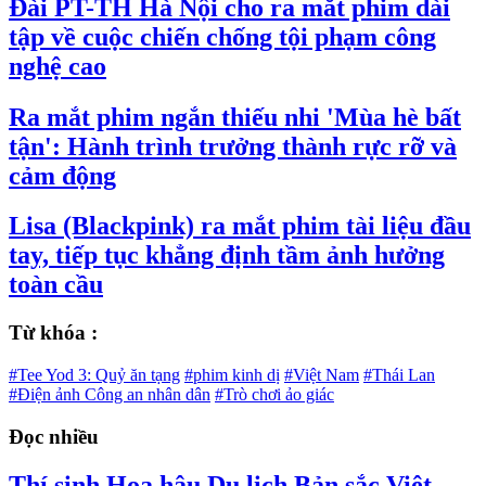
Đài PT-TH Hà Nội cho ra mắt phim dài
tập về cuộc chiến chống tội phạm công
nghệ cao
Ra mắt phim ngắn thiếu nhi 'Mùa hè bất
tận': Hành trình trưởng thành rực rỡ và
cảm động
Lisa (Blackpink) ra mắt phim tài liệu đầu
tay, tiếp tục khẳng định tầm ảnh hưởng
toàn cầu
Từ khóa :
#Tee Yod 3: Quỷ ăn tạng
#phim kinh dị
#Việt Nam
#Thái Lan
#Điện ảnh Công an nhân dân
#Trò chơi ảo giác
Đọc nhiều
Thí sinh Hoa hậu Du lịch Bản sắc Việt