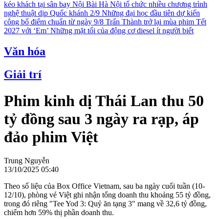
kéo khách tại sân bay Nội Bài
Hà Nội tổ chức nhiều chương trình
nghệ thuật dịp Quốc khánh 2/9
Những đại học đầu tiên dự kiến
công bố điểm chuẩn từ ngày 9/8
Trấn Thành trở lại mùa phim Tết
2027 với ‘Em’
Những mặt tối của động cơ diesel ít người biết
Văn hóa
Giải trí
Phim kinh dị Thái Lan thu 50
tỷ đồng sau 3 ngày ra rạp, áp
đảo phim Việt
Trung Nguyễn
13/10/2025 05:40
Theo số liệu của Box Office Vietnam, sau ba ngày cuối tuần (10-
12/10), phòng vé Việt ghi nhận tổng doanh thu khoảng 55 tỷ đồng,
trong đó riêng "Tee Yod 3: Quỷ ăn tạng 3"
mang về 32,6 tỷ đồng,
chiếm hơn 59% thị phần doanh thu.