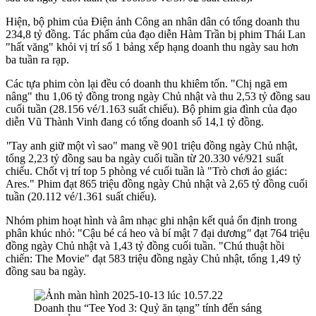
Hiện, bộ phim của Điện ảnh Công an nhân dân có tổng doanh thu
234,8 tỷ đồng. Tác phẩm của đạo diễn Hàm Trần bị phim Thái Lan
"hất văng" khỏi vị trí số 1 bảng xếp hạng doanh thu ngày sau hơn
ba tuần ra rạp.
Các tựa phim còn lại đều có doanh thu khiêm tốn. "Chị ngã em
nâng" thu 1,06 tỷ đồng trong ngày Chủ nhật và thu 2,53 tỷ đồng sau
cuối tuần (28.156 vé/1.163 suất chiếu). Bộ phim gia đình của đạo
diễn Vũ Thành Vinh đang có tổng doanh số 14,1 tỷ đồng.
"
Tay anh giữ một vì sao"
mang về 901 triệu đồng ngày Chủ nhật,
tổng 2,23 tỷ đồng sau ba ngày cuối tuần từ 20.330 vé/921 suất
chiếu. Chốt vị trí top 5 phòng vé cuối tuần là "Trò chơi ảo giác:
Ares."
Phim đạt 865 triệu đồng ngày Chủ nhật và 2,65 tỷ đồng cuối
tuần (20.112 vé/1.361 suất chiếu).
Nhóm phim hoạt hình và âm nhạc ghi nhận kết quả ổn định trong
phân khúc nhỏ: "Cậu bé cá heo và bí mật 7 đại dương
"
đạt 764 triệu
đồng ngày Chủ nhật và 1,43 tỷ đồng cuối tuần. "Chú thuật hồi
chiến: The Movie" đạt 583 triệu đồng ngày Chủ nhật, tổng 1,49 tỷ
đồng sau ba ngày.
Doanh thu “Tee Yod 3: Quỷ ăn tạng” tính đến sáng