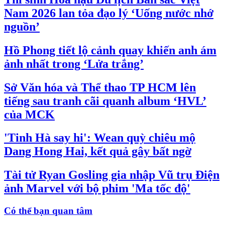
Nam 2026 lan tỏa đạo lý ‘Uống nước nhớ
nguồn’
Hồ Phong tiết lộ cảnh quay khiến anh ám
ảnh nhất trong ‘Lửa trắng’
Sở Văn hóa và Thể thao TP HCM lên
tiếng sau tranh cãi quanh album ‘HVL’
của MCK
'Tinh Hà say hi': Wean quỳ chiêu mộ
Dang Hong Hai, kết quả gây bất ngờ
Tài tử Ryan Gosling gia nhập Vũ trụ Điện
ảnh Marvel với bộ phim 'Ma tốc độ'
Có thể bạn quan tâm