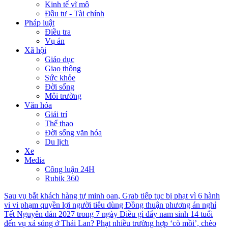
Kinh tế vĩ mô
Đầu tư - Tài chính
Pháp luật
Điều tra
Vụ án
Xã hội
Giáo dục
Giao thông
Sức khỏe
Đời sống
Môi trường
Văn hóa
Giải trí
Thể thao
Đời sống văn hóa
Du lịch
Xe
Media
Công luận 24H
Rubik 360
Sau vụ bắt khách hàng tự minh oan, Grab tiếp tục bị phạt vì 6 hành
vi vi phạm quyền lợi người tiêu dùng
Đồng thuận phương án nghỉ
Tết Nguyên đán 2027 trong 7 ngày
Điều gì đẩy nam sinh 14 tuổi
đến vụ xả súng ở Thái Lan?
Phạt nhiều trường hợp ‘cò mồi’, chèo