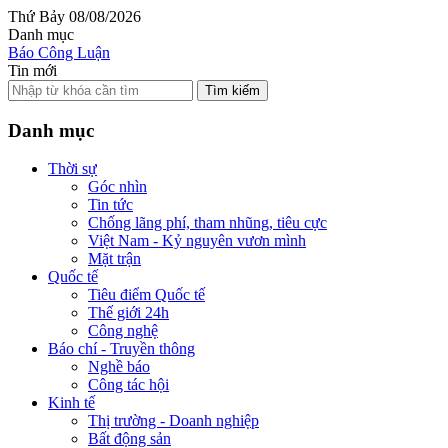
Thứ Bảy 08/08/2026
Danh mục
Báo Công Luận
Tin mới
Tìm kiếm
Danh mục
Thời sự
Góc nhìn
Tin tức
Chống lãng phí, tham nhũng, tiêu cực
Việt Nam - Kỷ nguyên vươn mình
Mặt trận
Quốc tế
Tiêu điểm Quốc tế
Thế giới 24h
Công nghệ
Báo chí - Truyền thông
Nghề báo
Công tác hội
Kinh tế
Thị trường - Doanh nghiệp
Bất động sản