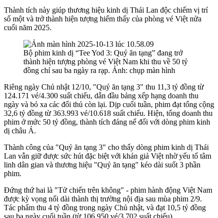
Thành tích này giúp thương hiệu kinh dị Thái Lan độc chiếm vị trí
số một và trở thành hiện tượng hiếm thấy của phòng vé Việt nửa
cuối năm 2025.
Bộ phim kinh dị “Tee Yod 3: Quỷ ăn tạng” đang trở
thành hiện tượng phòng vé Việt Nam khi thu về 50 tỷ
đồng chỉ sau ba ngày ra rạp. Ảnh: chụp màn hình
Riêng ngày Chủ nhật 12/10, "Quỷ ăn tạng 3"
thu 11,3 tỷ đồng từ
124.171 vé/4.300 suất chiếu, dẫn đầu bảng xếp hạng doanh thu
ngày và bỏ xa các đối thủ còn lại. Dịp cuối tuần, phim đạt tổng cộng
32,6 tỷ đồng từ 363.993 vé/10.618 suất chiếu. Hiện, tổng doanh thu
phim ở mức 50 tỷ đồng, thành tích đáng nể đối với dòng phim kinh
dị châu Á.
Thành công của "Quỷ ăn tạng 3"
cho thấy dòng phim kinh dị Thái
Lan vẫn giữ được sức hút đặc biệt với khán giả Việt nhờ yếu tố tâm
linh dân gian và thương hiệu "Quỷ ăn tạng"
kéo dài suốt 3 phần
phim.
Đứng thứ hai là "Tử chiến trên không"
-
phim hành động Việt Nam
được kỳ vọng nối dài thành thị trường nội địa sau mùa phim 2/9.
Tác phẩm thu 4 tỷ đồng trong ngày Chủ nhật, và đạt 10,5 tỷ đồng
sau ba ngày cuối tuần (từ 106.950 vé/3.702 suất chiếu).