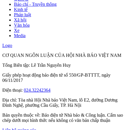
Báo chí - Truyền thông
Kinh tế
Pháp luật
Xã hội
Văn hóa
Xe
Media
Logo
CƠ QUAN NGÔN LUẬN CỦA HỘI NHÀ BÁO VIỆT NAM
Tổng Biên tập: Lê Trần Nguyên Huy
Giấy phép hoạt động báo điện tử số 550/GP-BTTTT, ngày
06/11/2017
Điện thoại:
024.32242364
Địa chỉ:
Tòa nhà Hội Nhà báo Việt Nam, lô E2, đường Dương
Đình Nghệ, phường Cầu Giấy, TP. Hà Nội
Bản quyền thuộc về: Báo điện tử Nhà báo & Công luận. Cấm sao
chép dưới mọi hình thức nếu không có văn bản chấp thuận