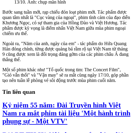
13/10. Ảnh: chụp màn hình
Bước sang tuần mới, rạp chiếu đón loạt phim mới. Tác phẩm được
quan tâm nhất là "Cục vàng của ngoại"
,
phim tình cảm của đạo diễn
Khương Ngọc, có sự tham gia của Hồng Đào và Việt Hương. Tác
phẩm được kỳ vọng là điểm nhấn Việt Nam giữa mùa phim ngoại
chiếm ưu thế.
Ngoài ra, "Năm của anh, ngày của em"
- tác phẩm do Hứa Quang
Hán đóng chính, từng được quảng bá rầm rộ tại Việt Nam từ tháng
9 cũng được xem là đối trọng đáng gờm của các phim châu Á đang
thắng thế.
Một số phim khác như "Tổ quốc trong tim: The Concert Film",
"Gió vẫn thổi" và "Vận may" sẽ ra mắt cùng ngày 17/10, góp phần
tạo nên tuần lễ phòng vé sôi động trước mùa phim cuối năm.
Tin liên quan
Kỷ niệm 55 năm: Đài Truyền hình Việt
Nam ra mắt phim tài liệu 'Một hành trình
phụng sự - Một VTV'