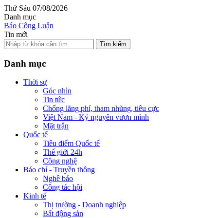
Thứ Sáu 07/08/2026
Danh mục
Báo Công Luận
Tin mới
Tìm kiếm
Danh mục
Thời sự
Góc nhìn
Tin tức
Chống lãng phí, tham nhũng, tiêu cực
Việt Nam - Kỷ nguyên vươn mình
Mặt trận
Quốc tế
Tiêu điểm Quốc tế
Thế giới 24h
Công nghệ
Báo chí - Truyền thông
Nghề báo
Công tác hội
Kinh tế
Thị trường - Doanh nghiệp
Bất động sản