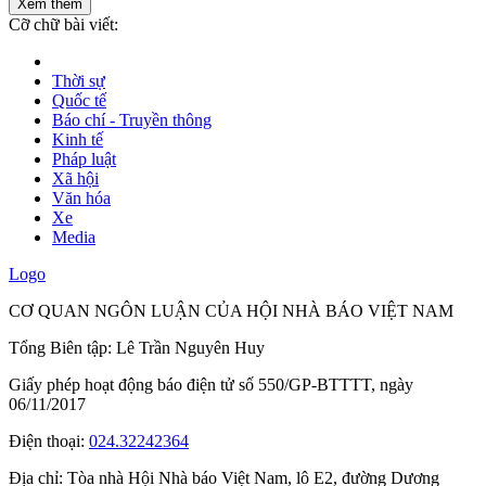
Xem thêm
Cỡ chữ bài viết:
Thời sự
Quốc tế
Báo chí - Truyền thông
Kinh tế
Pháp luật
Xã hội
Văn hóa
Xe
Media
Logo
CƠ QUAN NGÔN LUẬN CỦA HỘI NHÀ BÁO VIỆT NAM
Tổng Biên tập: Lê Trần Nguyên Huy
Giấy phép hoạt động báo điện tử số 550/GP-BTTTT, ngày
06/11/2017
Điện thoại:
024.32242364
Địa chỉ:
Tòa nhà Hội Nhà báo Việt Nam, lô E2, đường Dương