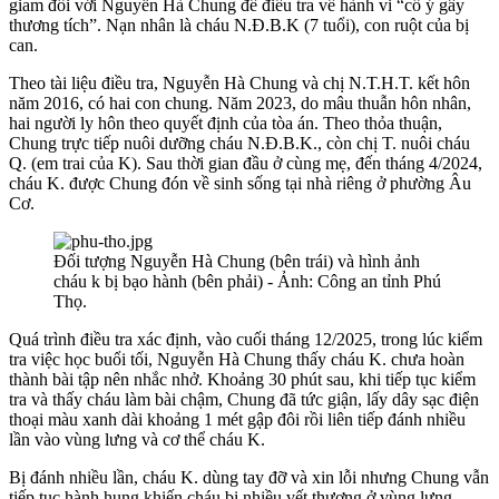
giam đối với Nguyễn Hà Chung để điều tra về hành vi “cố ý gây
thương tích”. Nạn nhân là cháu N.Đ.B.K (7 tuổi), con ruột của bị
can.
Theo tài liệu điều tra, Nguyễn Hà Chung và chị N.T.H.T. kết hôn
năm 2016, có hai con chung. Năm 2023, do mâu thuẫn hôn nhân,
hai người ly hôn theo quyết định của tòa án. Theo thỏa thuận,
Chung trực tiếp nuôi dưỡng cháu N.Đ.B.K., còn chị T. nuôi cháu
Q. (em trai của K). Sau thời gian đầu ở cùng mẹ, đến tháng 4/2024,
cháu K. được Chung đón về sinh sống tại nhà riêng ở phường Âu
Cơ.
Đối tượng Nguyễn Hà Chung (bên trái) và hình ảnh
cháu k bị bạo hành (bên phải) - Ảnh: Công an tỉnh Phú
Thọ.
Quá trình điều tra xác định, vào cuối tháng 12/2025, trong lúc kiểm
tra việc học buổi tối, Nguyễn Hà Chung thấy cháu K. chưa hoàn
thành bài tập nên nhắc nhở. Khoảng 30 phút sau, khi tiếp tục kiểm
tra và thấy cháu làm bài chậm, Chung đã tức giận, lấy dây sạc điện
thoại màu xanh dài khoảng 1 mét gập đôi rồi liên tiếp đánh nhiều
lần vào vùng lưng và cơ thể cháu K.
Bị đánh nhiều lần, cháu K. dùng tay đỡ và xin lỗi nhưng Chung vẫn
tiếp tục hành hung khiến cháu bị nhiều vết thương ở vùng lưng,