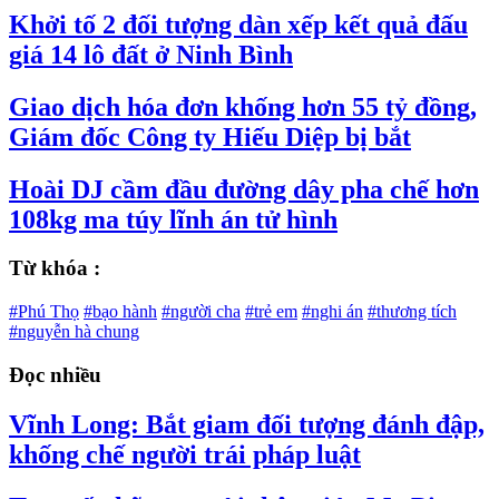
Khởi tố 2 đối tượng dàn xếp kết quả đấu
giá 14 lô đất ở Ninh Bình
​Giao dịch hóa đơn khống hơn 55 tỷ đồng,
Giám đốc Công ty Hiếu Diệp bị bắt
Hoài DJ cầm đầu đường dây pha chế hơn
108kg ma túy lĩnh án tử hình
Từ khóa :
#Phú Thọ
#bạo hành
#người cha
#trẻ em
#nghi án
#thương tích
#nguyễn hà chung
Đọc nhiều
Vĩnh Long: Bắt giam đối tượng đánh đập,
khống chế người trái pháp luật