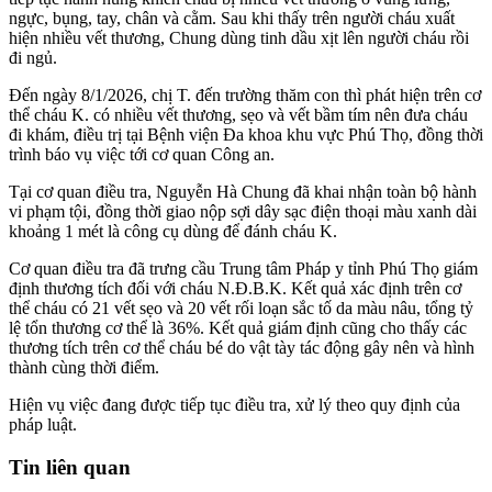
ngực, bụng, tay, chân và cằm. Sau khi thấy trên người cháu xuất
hiện nhiều vết thương, Chung dùng tinh dầu xịt lên người cháu rồi
đi ngủ.
Đến ngày 8/1/2026, chị T. đến trường thăm con thì phát hiện trên cơ
thể cháu K. có nhiều vết thương, sẹo và vết bầm tím nên đưa cháu
đi khám, điều trị tại Bệnh viện Đa khoa khu vực Phú Thọ, đồng thời
trình báo vụ việc tới cơ quan Công an.
Tại cơ quan điều tra, Nguyễn Hà Chung đã khai nhận toàn bộ hành
vi phạm tội, đồng thời giao nộp sợi dây sạc điện thoại màu xanh dài
khoảng 1 mét là công cụ dùng để đánh cháu K.
Cơ quan điều tra đã trưng cầu Trung tâm Pháp y tỉnh Phú Thọ giám
định thương tích đối với cháu N.Đ.B.K. Kết quả xác định trên cơ
thể cháu có 21 vết sẹo và 20 vết rối loạn sắc tố da màu nâu, tổng tỷ
lệ tổn thương cơ thể là 36%. Kết quả giám định cũng cho thấy các
thương tích trên cơ thể cháu bé do vật tày tác động gây nên và hình
thành cùng thời điểm.
Hiện vụ việc đang được tiếp tục điều tra, xử lý theo quy định của
pháp luật.
Tin liên quan