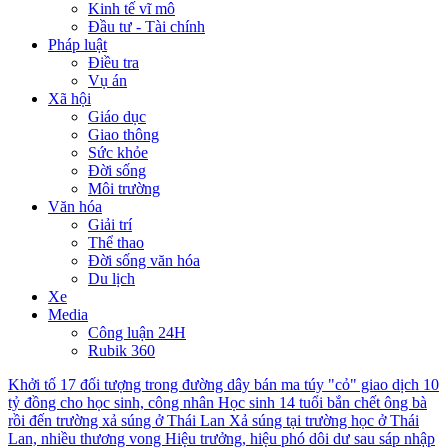
Kinh tế vĩ mô
Đầu tư - Tài chính
Pháp luật
Điều tra
Vụ án
Xã hội
Giáo dục
Giao thông
Sức khỏe
Đời sống
Môi trường
Văn hóa
Giải trí
Thể thao
Đời sống văn hóa
Du lịch
Xe
Media
Công luận 24H
Rubik 360
Khởi tố 17 đối tượng trong đường dây bán ma túy "cỏ" giao dịch 10
tỷ đồng cho học sinh, công nhân
Học sinh 14 tuổi bắn chết ông bà
rồi đến trường xả súng ở Thái Lan
Xả súng tại trường học ở Thái
Lan, nhiều thương vong
Hiệu trưởng, hiệu phó dôi dư sau sáp nhập