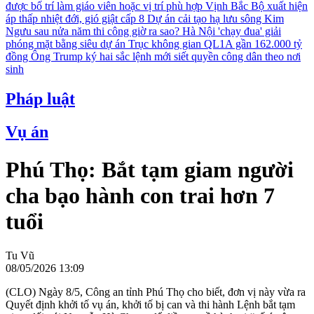
được bố trí làm giáo viên hoặc vị trí phù hợp
Vịnh Bắc Bộ xuất hiện
áp thấp nhiệt đới, gió giật cấp 8
Dự án cải tạo hạ lưu sông Kim
Ngưu sau nửa năm thi công giờ ra sao?
Hà Nội 'chạy đua' giải
phóng mặt bằng siêu dự án Trục không gian QL1A gần 162.000 tỷ
đồng
Ông Trump ký hai sắc lệnh mới siết quyền công dân theo nơi
sinh
Pháp luật
Vụ án
Phú Thọ: Bắt tạm giam người
cha bạo hành con trai hơn 7
tuổi
Tu Vũ
08/05/2026 13:09
(CLO) Ngày 8/5, Công an tỉnh Phú Thọ cho biết, đơn vị này vừa ra
Quyết định khởi tố vụ án, khởi tố bị can và thi hành Lệnh bắt tạm