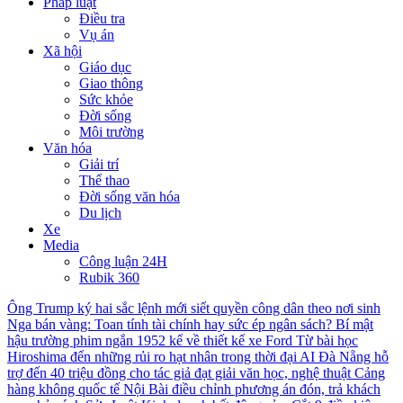
Pháp luật
Điều tra
Vụ án
Xã hội
Giáo dục
Giao thông
Sức khỏe
Đời sống
Môi trường
Văn hóa
Giải trí
Thể thao
Đời sống văn hóa
Du lịch
Xe
Media
Công luận 24H
Rubik 360
Ông Trump ký hai sắc lệnh mới siết quyền công dân theo nơi sinh
Nga bán vàng: Toan tính tài chính hay sức ép ngân sách?
Bí mật
hậu trường phim ngắn 1952 kể về thiết kế xe Ford
Từ bài học
Hiroshima đến những rủi ro hạt nhân trong thời đại AI
Đà Nẵng hỗ
trợ đến 40 triệu đồng cho tác giả đạt giải văn học, nghệ thuật
Cảng
hàng không quốc tế Nội Bài điều chỉnh phương án đón, trả khách