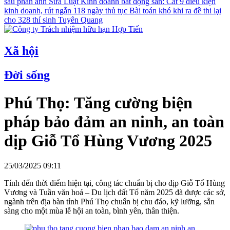
sau phản ánh
Sửa Luật Kinh doanh bất động sản: Cắt 9 điều kiện
kinh doanh, rút ngắn 118 ngày thủ tục
Bài toán khó khi ra đề thi lại
cho 328 thí sinh Tuyên Quang
Xã hội
Đời sống
Phú Thọ: Tăng cường biện
pháp bảo đảm an ninh, an toàn
dịp Giỗ Tổ Hùng Vương 2025
25/03/2025 09:11
Tính đến thời điểm hiện tại, công tác chuẩn bị cho dịp Giỗ Tổ Hùng
Vương và Tuần văn hoá – Du lịch đất Tổ năm 2025 đã được các sở,
ngành trên địa bàn tỉnh Phú Thọ chuẩn bị chu đáo, kỹ lưỡng, sẵn
sàng cho một mùa lễ hội an toàn, bình yên, thân thiện.