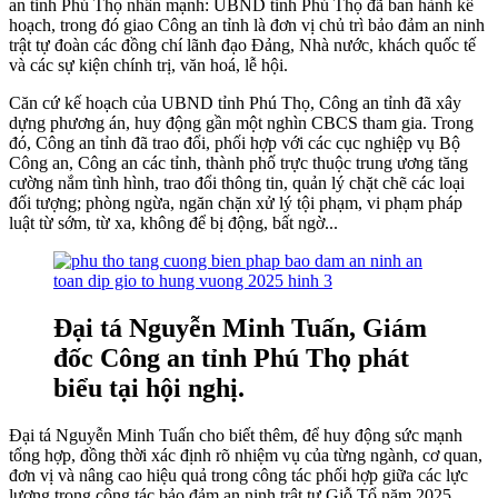
an tỉnh Phú Thọ nhấn mạnh: UBND tỉnh Phú Thọ đã ban hành kế
hoạch, trong đó giao Công an tỉnh là đơn vị chủ trì bảo đảm an ninh
trật tự đoàn các đồng chí lãnh đạo Đảng, Nhà nước, khách quốc tế
và các sự kiện chính trị, văn hoá, lễ hội.
Căn cứ kế hoạch của UBND tỉnh Phú Thọ, Công an tỉnh đã xây
dựng phương án, huy động gần một nghìn CBCS tham gia. Trong
đó, Công an tỉnh đã trao đổi, phối hợp với các cục nghiệp vụ Bộ
Công an, Công an các tỉnh, thành phố trực thuộc trung ương tăng
cường nắm tình hình, trao đổi thông tin, quản lý chặt chẽ các loại
đối tượng; phòng ngừa, ngăn chặn xử lý tội phạm, vi phạm pháp
luật từ sớm, từ xa, không để bị động, bất ngờ...
Đại tá Nguyễn Minh Tuấn, Giám
đốc Công an tỉnh Phú Thọ phát
biểu tại hội nghị.
Đại tá Nguyễn Minh Tuấn cho biết thêm, để huy động sức mạnh
tổng hợp, đồng thời xác định rõ nhiệm vụ của từng ngành, cơ quan,
đơn vị và nâng cao hiệu quả trong công tác phối hợp giữa các lực
lượng trong công tác bảo đảm an ninh trật tự Giỗ Tổ năm 2025,