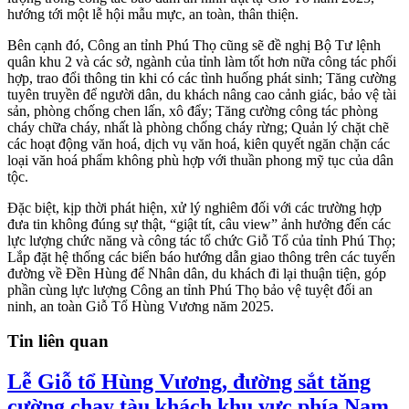
hướng tới một lễ hội mẫu mực, an toàn, thân thiện.
Bên cạnh đó, Công an tỉnh Phú Thọ cũng sẽ đề nghị Bộ Tư lệnh
quân khu 2 và các sở, ngành của tỉnh làm tốt hơn nữa công tác phối
hợp, trao đổi thông tin khi có các tình huống phát sinh; Tăng cường
tuyên truyền để người dân, du khách nâng cao cảnh giác, bảo vệ tài
sản, phòng chống chen lấn, xô đẩy; Tăng cường công tác phòng
cháy chữa cháy, nhất là phòng chống cháy rừng; Quản lý chặt chẽ
các hoạt động văn hoá, dịch vụ văn hoá, kiên quyết ngăn chặn các
loại văn hoá phẩm không phù hợp với thuần phong mỹ tục của dân
tộc.
Đặc biệt, kịp thời phát hiện, xử lý nghiêm đối với các trường hợp
đưa tin không đúng sự thật, “giật tít, câu view” ảnh hưởng đến các
lực lượng chức năng và công tác tổ chức Giỗ Tổ của tỉnh Phú Thọ;
Lắp đặt hệ thống các biển báo hướng dẫn giao thông trên các tuyến
đường về Đền Hùng để Nhân dân, du khách đi lại thuận tiện, góp
phần cùng lực lượng Công an tỉnh Phú Thọ bảo vệ tuyệt đối an
ninh, an toàn Giỗ Tổ Hùng Vương năm 2025.
Tin liên quan
Lễ Giỗ tổ Hùng Vương, đường sắt tăng
cường chạy tàu khách khu vực phía Nam