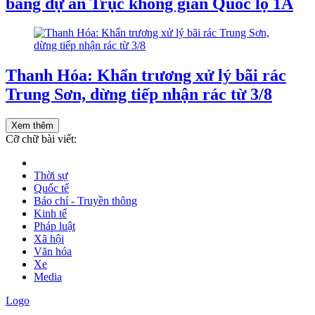
bằng dự án Trục không gian Quốc lộ 1A
Thanh Hóa: Khẩn trương xử lý bãi rác
Trung Sơn, dừng tiếp nhận rác từ 3/8
Xem thêm
Cỡ chữ bài viết:
Thời sự
Quốc tế
Báo chí - Truyền thông
Kinh tế
Pháp luật
Xã hội
Văn hóa
Xe
Media
Logo