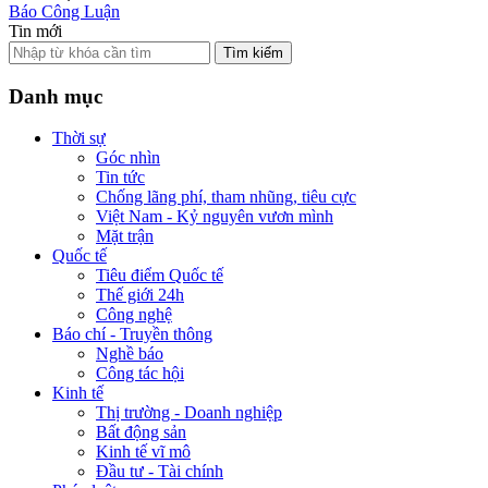
Báo Công Luận
Tin mới
Tìm kiếm
Danh mục
Thời sự
Góc nhìn
Tin tức
Chống lãng phí, tham nhũng, tiêu cực
Việt Nam - Kỷ nguyên vươn mình
Mặt trận
Quốc tế
Tiêu điểm Quốc tế
Thế giới 24h
Công nghệ
Báo chí - Truyền thông
Nghề báo
Công tác hội
Kinh tế
Thị trường - Doanh nghiệp
Bất động sản
Kinh tế vĩ mô
Đầu tư - Tài chính