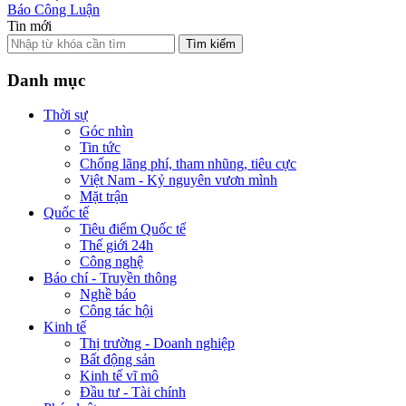
Báo Công Luận
Tin mới
Tìm kiếm
Danh mục
Thời sự
Góc nhìn
Tin tức
Chống lãng phí, tham nhũng, tiêu cực
Việt Nam - Kỷ nguyên vươn mình
Mặt trận
Quốc tế
Tiêu điểm Quốc tế
Thế giới 24h
Công nghệ
Báo chí - Truyền thông
Nghề báo
Công tác hội
Kinh tế
Thị trường - Doanh nghiệp
Bất động sản
Kinh tế vĩ mô
Đầu tư - Tài chính