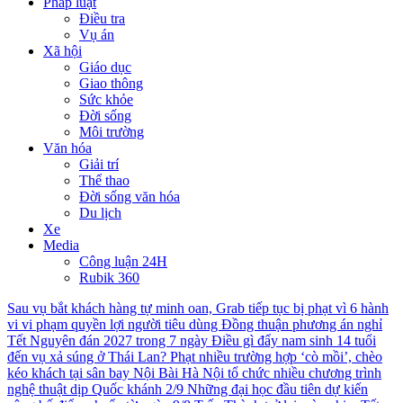
Pháp luật
Điều tra
Vụ án
Xã hội
Giáo dục
Giao thông
Sức khỏe
Đời sống
Môi trường
Văn hóa
Giải trí
Thể thao
Đời sống văn hóa
Du lịch
Xe
Media
Công luận 24H
Rubik 360
Sau vụ bắt khách hàng tự minh oan, Grab tiếp tục bị phạt vì 6 hành
vi vi phạm quyền lợi người tiêu dùng
Đồng thuận phương án nghỉ
Tết Nguyên đán 2027 trong 7 ngày
Điều gì đẩy nam sinh 14 tuổi
đến vụ xả súng ở Thái Lan?
Phạt nhiều trường hợp ‘cò mồi’, chèo
kéo khách tại sân bay Nội Bài
Hà Nội tổ chức nhiều chương trình
nghệ thuật dịp Quốc khánh 2/9
Những đại học đầu tiên dự kiến