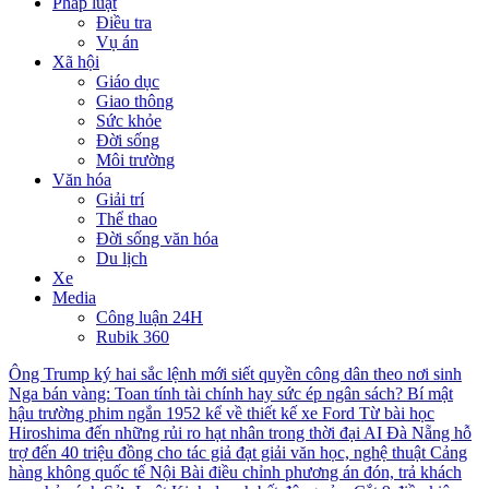
Pháp luật
Điều tra
Vụ án
Xã hội
Giáo dục
Giao thông
Sức khỏe
Đời sống
Môi trường
Văn hóa
Giải trí
Thể thao
Đời sống văn hóa
Du lịch
Xe
Media
Công luận 24H
Rubik 360
Ông Trump ký hai sắc lệnh mới siết quyền công dân theo nơi sinh
Nga bán vàng: Toan tính tài chính hay sức ép ngân sách?
Bí mật
hậu trường phim ngắn 1952 kể về thiết kế xe Ford
Từ bài học
Hiroshima đến những rủi ro hạt nhân trong thời đại AI
Đà Nẵng hỗ
trợ đến 40 triệu đồng cho tác giả đạt giải văn học, nghệ thuật
Cảng
hàng không quốc tế Nội Bài điều chỉnh phương án đón, trả khách