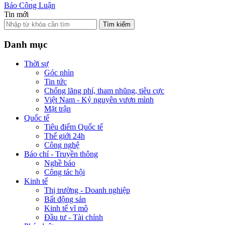
Báo Công Luận
Tin mới
Tìm kiếm
Danh mục
Thời sự
Góc nhìn
Tin tức
Chống lãng phí, tham nhũng, tiêu cực
Việt Nam - Kỷ nguyên vươn mình
Mặt trận
Quốc tế
Tiêu điểm Quốc tế
Thế giới 24h
Công nghệ
Báo chí - Truyền thông
Nghề báo
Công tác hội
Kinh tế
Thị trường - Doanh nghiệp
Bất động sản
Kinh tế vĩ mô
Đầu tư - Tài chính