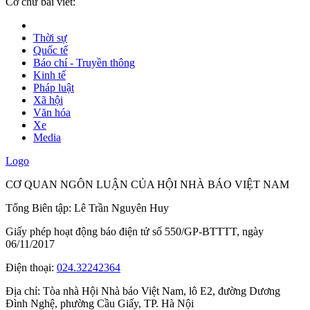
Cỡ chữ bài viết:
Thời sự
Quốc tế
Báo chí - Truyền thông
Kinh tế
Pháp luật
Xã hội
Văn hóa
Xe
Media
Logo
CƠ QUAN NGÔN LUẬN CỦA HỘI NHÀ BÁO VIỆT NAM
Tổng Biên tập: Lê Trần Nguyên Huy
Giấy phép hoạt động báo điện tử số 550/GP-BTTTT, ngày
06/11/2017
Điện thoại:
024.32242364
Địa chỉ:
Tòa nhà Hội Nhà báo Việt Nam, lô E2, đường Dương
Đình Nghệ, phường Cầu Giấy, TP. Hà Nội