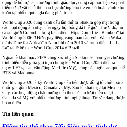
dụng để hỗ trợ các chương trình giáo dục, cung cấp học liệu và phát
triển cơ sở vật chất thể thao học đường cho trẻ em có hoàn cảnh khó
khăn tại nhiều quốc gia đang phát triển.
World Cup 2026 cũng đánh dấu lần thứ tư Shakira góp mặt trong
các hoạt động âm nhạc của ngày hội bóng đá thế giới. Trước đó, nữ
ca sĩ người Colombia từng biểu diễn “Hips Don’t Lie - Bamboo” tại
World Cup 2006 ở Đức, gây tiếng vang toàn cầu với “Waka Waka
(This Time for Africa)” ở Nam Phi năm 2010 và trình diễn “La La
La” tại lễ bế mạc World Cup 2014 ở Brazil.
Ngoài lễ khai mạc, FIFA cũng xác nhận Shakira sẽ tham gia chương
trình biểu diễn giữa giờ trận chung kết World Cup 2026 diễn ra
ngày 19/7 tại sân vận động MetLife (Mỹ), cùng các ngôi sao quốc tế
BTS và Madonna.
World Cup 2026 là kỳ World Cup đầu tiên được đồng tổ chức bởi 3
quốc gia gồm Mexico, Canada và Mỹ. Sau lễ khai mạc tại Mexico
City, các hoạt động chào mừng tiếp theo sẽ lần lượt diễn ra tại
Canada và Mỹ với nhiều chương trình nghệ thuật đặc sắc đang được
hoàn thiện.
Tin liên quan
Điểm tin thể thao 7/6: Siêu máy tính dự