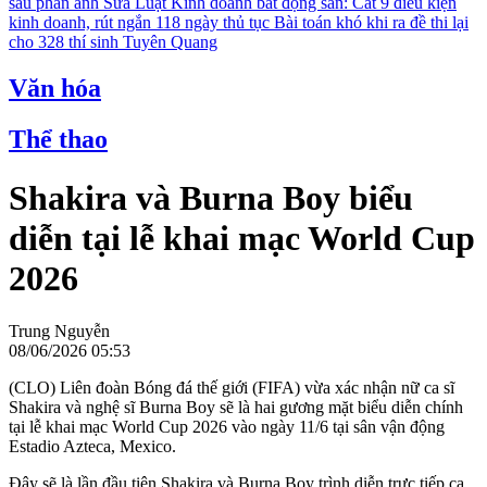
sau phản ánh
Sửa Luật Kinh doanh bất động sản: Cắt 9 điều kiện
kinh doanh, rút ngắn 118 ngày thủ tục
Bài toán khó khi ra đề thi lại
cho 328 thí sinh Tuyên Quang
Văn hóa
Thể thao
Shakira và Burna Boy biểu
diễn tại lễ khai mạc World Cup
2026
Trung Nguyễn
08/06/2026 05:53
(CLO) Liên đoàn Bóng đá thế giới (FIFA) vừa xác nhận nữ ca sĩ
Shakira và nghệ sĩ Burna Boy sẽ là hai gương mặt biểu diễn chính
tại lễ khai mạc World Cup 2026 vào ngày 11/6 tại sân vận động
Estadio Azteca, Mexico.
Đây sẽ là lần đầu tiên Shakira và Burna Boy trình diễn trực tiếp ca