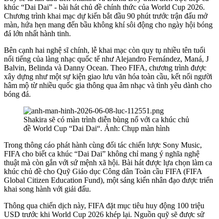
khúc “Dai Dai” - bài hát chủ đề chính thức của World Cup 2026.
Chương trình khai mạc dự kiến bắt đầu 90 phút trước trận đấu mở
màn, hứa hẹn mang đến bầu không khí sôi động cho ngày hội bóng
đá lớn nhất hành tinh.
Bên cạnh hai nghệ sĩ chính, lễ khai mạc còn quy tụ nhiều tên tuổi
nổi tiếng của làng nhạc quốc tế như Alejandro Fernández, Maná, J
Balvin, Belinda và Danny Ocean. Theo FIFA, chương trình được
xây dựng như một sự kiện giao lưu văn hóa toàn cầu, kết nối người
hâm mộ từ nhiều quốc gia thông qua âm nhạc và tình yêu dành cho
bóng đá.
Shakira sẽ có màn trình diễn bùng nổ với ca khúc chủ
đề World Cup “Dai Dai“. Ảnh: Chụp màn hình
Trong thông cáo phát hành cùng đối tác chiến lược Sony Music,
FIFA cho biết ca khúc “Dai Dai” không chỉ mang ý nghĩa nghệ
thuật mà còn gắn với sứ mệnh xã hội. Bài hát được lựa chọn làm ca
khúc chủ đề cho Quỹ Giáo dục Công dân Toàn cầu FIFA (FIFA
Global Citizen Education Fund), một sáng kiến nhân đạo được triển
khai song hành với giải đấu.
Thông qua chiến dịch này, FIFA đặt mục tiêu huy động 100 triệu
USD trước khi World Cup 2026 khép lại. Nguồn quỹ sẽ được sử