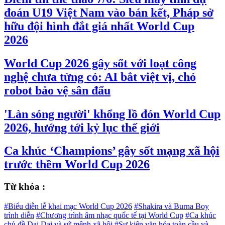
đoán U19 Việt Nam vào bán kết, Pháp sở
hữu đội hình đắt giá nhất World Cup
2026
World Cup 2026 gây sốt với loạt công
nghệ chưa từng có: AI bắt việt vị, chó
robot bảo vệ sân đấu
'Làn sóng người' khổng lồ đón World Cup
2026, hướng tới kỷ lục thế giới
Ca khúc ‘Champions’ gây sốt mạng xã hội
trước thềm World Cup 2026
Từ khóa :
#Biểu diễn lễ khai mạc World Cup 2026
#Shakira và Burna Boy
trình diễn
#Chương trình âm nhạc quốc tế tại World Cup
#Ca khúc
chủ đề Dai Dai và sứ mệnh xã hội
#Sự kiện văn hóa toàn cầu và