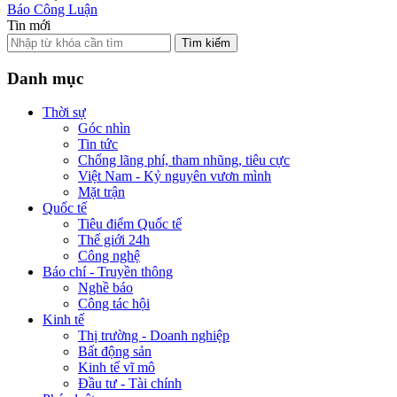
Báo Công Luận
Tin mới
Tìm kiếm
Danh mục
Thời sự
Góc nhìn
Tin tức
Chống lãng phí, tham nhũng, tiêu cực
Việt Nam - Kỷ nguyên vươn mình
Mặt trận
Quốc tế
Tiêu điểm Quốc tế
Thế giới 24h
Công nghệ
Báo chí - Truyền thông
Nghề báo
Công tác hội
Kinh tế
Thị trường - Doanh nghiệp
Bất động sản
Kinh tế vĩ mô
Đầu tư - Tài chính