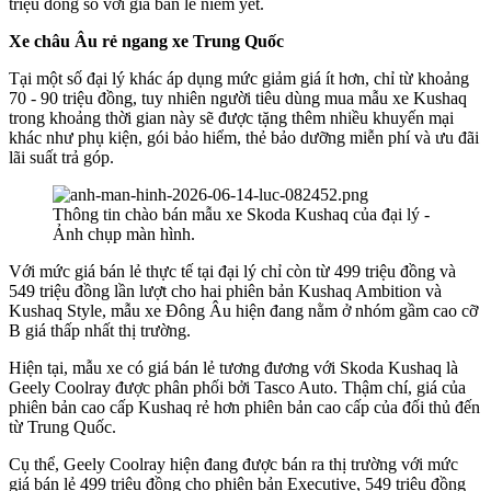
triệu đồng so với giá bán lẻ niêm yết.
Xe châu Âu rẻ ngang xe Trung Quốc
Tại một số đại lý khác áp dụng mức giảm giá ít hơn, chỉ từ khoảng
70 - 90 triệu đồng, tuy nhiên người tiêu dùng mua mẫu xe Kushaq
trong khoảng thời gian này sẽ được tặng thêm nhiều khuyến mại
khác như phụ kiện, gói bảo hiểm, thẻ bảo dưỡng miễn phí và ưu đãi
lãi suất trả góp.
Thông tin chào bán mẫu xe Skoda Kushaq của đại lý -
Ảnh chụp màn hình.
Với mức giá bán lẻ thực tế tại đại lý chỉ còn từ 499 triệu đồng và
549 triệu đồng lần lượt cho hai phiên bản Kushaq Ambition và
Kushaq Style, mẫu xe Đông Âu hiện đang nằm ở nhóm gầm cao cỡ
B giá thấp nhất thị trường.
Hiện tại, mẫu xe có giá bán lẻ tương đương với Skoda Kushaq là
Geely Coolray được phân phối bởi Tasco Auto. Thậm chí, giá của
phiên bản cao cấp Kushaq rẻ hơn phiên bản cao cấp của đối thủ đến
từ Trung Quốc.
Cụ thể, Geely Coolray hiện đang được bán ra thị trường với mức
giá bán lẻ 499 triệu đồng cho phiên bản Executive, 549 triệu đồng