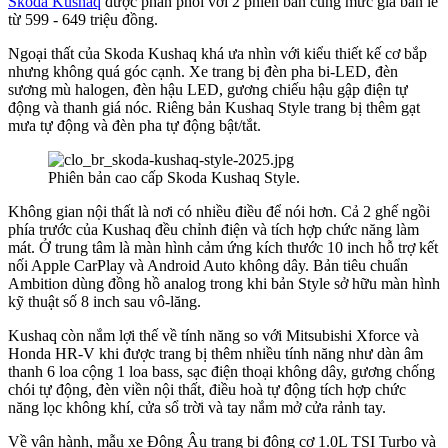
Skoda Kushaq
được phân phối với 2 phiên bản cùng mức giá bán lẻ
từ 599 - 649 triệu đồng.
Ngoại thất của Skoda Kushaq khá ưa nhìn với kiểu thiết kế cơ bắp
nhưng không quá góc cạnh. Xe trang bị đèn pha bi-LED, đèn
sương mù halogen, đèn hậu LED, gương chiếu hậu gập điện tự
động và thanh giá nóc. Riêng bản Kushaq Style trang bị thêm gạt
mưa tự động và đèn pha tự động bật/tắt.
Phiên bản cao cấp Skoda Kushaq Style.
Không gian nội thất là nơi có nhiều điều để nói hơn. Cả 2 ghế ngồi
phía trước của Kushaq đều chỉnh điện và tích hợp chức năng làm
mát. Ở trung tâm là màn hình cảm ứng kích thước 10 inch hỗ trợ kết
nối Apple CarPlay và Android Auto không dây. Bản tiêu chuẩn
Ambition dùng đồng hồ analog trong khi bản Style sở hữu màn hình
kỹ thuật số 8 inch sau vô-lăng.
Kushaq còn nắm lợi thế về tính năng so với Mitsubishi Xforce và
Honda HR-V khi được trang bị thêm nhiều tính năng như dàn âm
thanh 6 loa cộng 1 loa bass, sạc điện thoại không dây, gương chống
chói tự động, đèn viền nội thất, điều hoà tự động tích hợp chức
năng lọc không khí, cửa sổ trời và tay nắm mở cửa rảnh tay.
Về vận hành, mẫu xe Đông Âu trang bị động cơ 1.0L TSI Turbo và