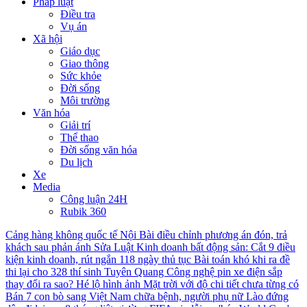
Pháp luật
Điều tra
Vụ án
Xã hội
Giáo dục
Giao thông
Sức khỏe
Đời sống
Môi trường
Văn hóa
Giải trí
Thể thao
Đời sống văn hóa
Du lịch
Xe
Media
Công luận 24H
Rubik 360
Cảng hàng không quốc tế Nội Bài điều chỉnh phương án đón, trả
khách sau phản ánh
Sửa Luật Kinh doanh bất động sản: Cắt 9 điều
kiện kinh doanh, rút ngắn 118 ngày thủ tục
Bài toán khó khi ra đề
thi lại cho 328 thí sinh Tuyên Quang
Công nghệ pin xe điện sắp
thay đổi ra sao?
Hé lộ hình ảnh Mặt trời với độ chi tiết chưa từng có
Bán 7 con bò sang Việt Nam chữa bệnh, người phụ nữ Lào đứng