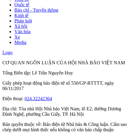
Quốc tế
Báo chí - Truyền thông
Kinh tế
Pháp luật
Xã hội
Văn hóa
Xe
Media
Logo
CƠ QUAN NGÔN LUẬN CỦA HỘI NHÀ BÁO VIỆT NAM
Tổng Biên tập: Lê Trần Nguyên Huy
Giấy phép hoạt động báo điện tử số 550/GP-BTTTT, ngày
06/11/2017
Điện thoại:
024.32242364
Địa chỉ:
Tòa nhà Hội Nhà báo Việt Nam, lô E2, đường Dương
Đình Nghệ, phường Cầu Giấy, TP. Hà Nội
Bản quyền thuộc về: Báo điện tử Nhà báo & Công luận. Cấm sao
chép dưới mọi hình thức nếu không có văn bản chấp thuận