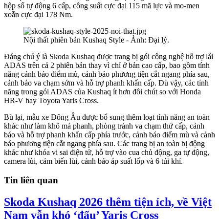
hộp số tự động 6 cấp, công suất cực đại 115 mã lực và mo-men
xoắn cực đại 178 Nm.
Nội thất phiên bản Kushaq Style - Ảnh: Đại lý.
Đáng chú ý là Skoda Kushaq được trang bị gói công nghệ hỗ trợ lái
ADAS trên cả 2 phiên bản thay vì chỉ ở bản cao cấp, bao gồm tính
năng cảnh báo điểm mù, cảnh báo phương tiện cắt ngang phía sau,
cảnh báo va chạm sớm và hỗ trợ phanh khẩn cấp. Dù vậy, các tính
năng trong gói ADAS của Kushaq ít hơn đôi chút so với Honda
HR-V hay Toyota Yaris Cross.
Bù lại, mẫu xe Đông Âu được bổ sung thêm loạt tính năng an toàn
khác như làm khô má phanh, phòng tránh va chạm thứ cấp, cảnh
báo và hỗ trợ phanh khẩn cấp phía trước, cảnh báo điểm mù và cảnh
báo phương tiện cắt ngang phía sau. Các trang bị an toàn bị động
khác như khóa vi sai điện tử, hỗ trợ vào cua chủ động, ga tự động,
camera lùi, cảm biến lùi, cảnh báo áp suất lốp và 6 túi khí.
Tin liên quan
Skoda Kushaq 2026 thêm tiện ích, về Việt
Nam vẫn khó ‘đấu’ Yaris Cross