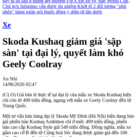
dậy đi lại sau 8 tháng liệt giường
FIFA xin lỗi vụ 'bán World Cup',
Chủ tịch Infantino vẫn được tín nhiệm
Khởi tố 2 đối tượng "phù
phép" hàng ngàn gói thuốc đông y dởm từ tân dược
Xe
Skoda Kushaq giảm giá 'sập
sàn' tại đại lý, quyết làm khó
Geely Coolray
An Nhi
14/06/2026 02:47
(CLO) Giá bán lẻ thực tế tại đại lý của mẫu xe Skoda Kushaq hiện
chỉ còn từ 499 triệu đồng, ngang với mẫu xe Geely Coolray đến từ
Trung Quốc.
Một tư vấn bán hàng đại lý Skoda Mỹ Đình (Hà Nội) hiện đang báo
giá phiên bản Kushaq Ambition chỉ ở mức 499 triệu đồng, phiên
bản cao cấp Kushaq Style giá 549 triệu đồng. Đồng nghĩa, mẫu xe
gầm cao cỡ B đến từ Cộng hoà Séc đang được giảm giá đến 100