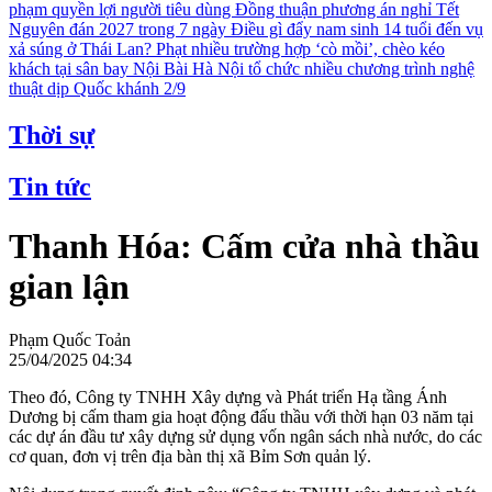
phạm quyền lợi người tiêu dùng
Đồng thuận phương án nghỉ Tết
Nguyên đán 2027 trong 7 ngày
Điều gì đẩy nam sinh 14 tuổi đến vụ
xả súng ở Thái Lan?
Phạt nhiều trường hợp ‘cò mồi’, chèo kéo
khách tại sân bay Nội Bài
Hà Nội tổ chức nhiều chương trình nghệ
thuật dịp Quốc khánh 2/9
Thời sự
Tin tức
Thanh Hóa: Cấm cửa nhà thầu
gian lận
Phạm Quốc Toản
25/04/2025 04:34
Theo đó, Công ty TNHH Xây dựng và Phát triển Hạ tầng Ánh
Dương bị cấm tham gia hoạt động đấu thầu với thời hạn 03 năm tại
các dự án đầu tư xây dựng sử dụng vốn ngân sách nhà nước, do các
cơ quan, đơn vị trên địa bàn thị xã Bỉm Sơn quản lý.