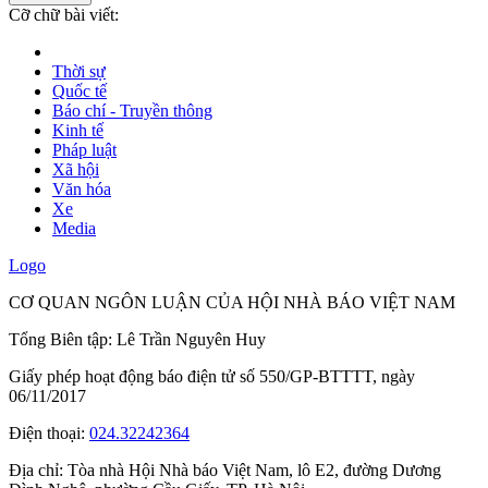
Cỡ chữ bài viết:
Thời sự
Quốc tế
Báo chí - Truyền thông
Kinh tế
Pháp luật
Xã hội
Văn hóa
Xe
Media
Logo
CƠ QUAN NGÔN LUẬN CỦA HỘI NHÀ BÁO VIỆT NAM
Tổng Biên tập: Lê Trần Nguyên Huy
Giấy phép hoạt động báo điện tử số 550/GP-BTTTT, ngày
06/11/2017
Điện thoại:
024.32242364
Địa chỉ:
Tòa nhà Hội Nhà báo Việt Nam, lô E2, đường Dương