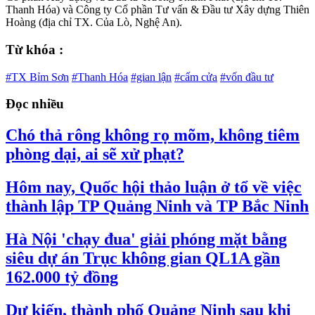
Thanh Hóa) và Công ty Cổ phần Tư vấn & Đầu tư Xây dựng Thiên
Hoàng (địa chỉ TX. Của Lò, Nghệ An).
Từ khóa :
#TX Bỉm Sơn
#Thanh Hóa
#gian lận
#cấm cửa
#vốn đầu tư
Đọc nhiều
Chó thả rông không rọ mõm, không tiêm
phòng dại, ai sẽ xử phạt?
Hôm nay, Quốc hội thảo luận ở tổ về việc
thành lập TP Quảng Ninh và TP Bắc Ninh
Hà Nội 'chạy đua' giải phóng mặt bằng
siêu dự án Trục không gian QL1A gần
162.000 tỷ đồng
Dự kiến, thành phố Quảng Ninh sau khi