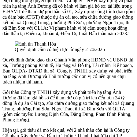
Nội dung trong quyết định nêu: “Công ty TNHH xây dựng và phát
triển hạ tầng Ánh Dương đã có hành vi làm giả hồ sơ, tài liệu trong
E-HSMT để tham dự gói thầu số 01, Xây dựng công trình (bao gồm
cả đảm bảo ATGT) thuộc dự án cải tạo, sửa chữa đường giao thông
kết nối xã Quang Trung, phường Phú Sơn, phường Ngọc Trạo, thị
xã Bỉm Sơn với QL1A; Vi phạm hành vi bị cấm trong hoạt động
đấu thầu tại Điểm a, khoản 4, Điều 16, Luật Đấu thầu năm 2023.”
Quyết định cấm có hiệu lực từ ngày 21/4/2025
Quyết định được giao cho Chánh Văn phòng HĐND và UBND thị
xã, Trưởng phòng Kinh tế, Hạ tầng và Đô thị, Tài chính–Kế hoạch,
Ban QLDA- ĐTXD thị xã, Công ty TNHH xây dựng và phát triển
hạ tầng Ánh Dương và Thủ trưởng các đơn vị có liên quan chịu
trách nhiệm thi hành.
Gói thầu Công ty TNHH xây dựng và phát triển hạ tầng Ánh
Dương đã làm giả hồ sơ để tham dự có giá trị lên đến trên 24 tỷ
đồng là dự án Cải tạo, sửa chữa đường giao thông kết nối xã Quang
Trung, phường Phú Sơn, Ngọc Trạo, thị xã Bỉm Sơn với QL1A
(gồm các tuyến: Lương Định Của, Đặng Dung, Phan Đình Phùng,
Phùng Hưng).
Hiện tại, gói thầu đã mở kết quả, với 2 nhà thầu còn lại là Công ty
Cổ phần Xây dựng và Đầu tư Trường Thành Phát (địa chỉ TP.