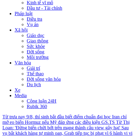
Kinh tế vĩ mô
Đầu tư - Tài chính
Pháp luật
Điều tra
Vụ án
Xã hội
Giáo dục
Giao thông
Sức khỏe
Đời sống
Môi trường
Văn hóa
Giải trí
Thể thao
Đời sống văn hóa
Du lịch
Xe
Media
Công luận 24H
Rubik 360
Từ trưa nay 9/8, thí sinh bắt đầu biết điểm chuẩn đại học
Iran chỉ
mở eo biển Hormuz nếu Mỹ đáp ứng các điều kiện
GS.TS Từ Thị
Loan: 'Đừng biến chửi bới trên mạng thành câu view gây hại'
Sau
vụ bắt khách hàng tự minh oan, Grab tiếp tục bị phạt vì 6 hành vi vi