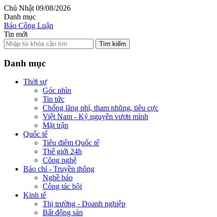
Chủ Nhật 09/08/2026
Danh mục
Báo Công Luận
Tin mới
Tìm kiếm
Danh mục
Thời sự
Góc nhìn
Tin tức
Chống lãng phí, tham nhũng, tiêu cực
Việt Nam - Kỷ nguyên vươn mình
Mặt trận
Quốc tế
Tiêu điểm Quốc tế
Thế giới 24h
Công nghệ
Báo chí - Truyền thông
Nghề báo
Công tác hội
Kinh tế
Thị trường - Doanh nghiệp
Bất động sản