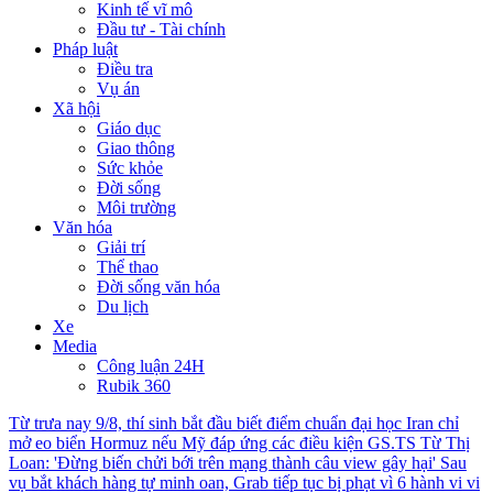
Kinh tế vĩ mô
Đầu tư - Tài chính
Pháp luật
Điều tra
Vụ án
Xã hội
Giáo dục
Giao thông
Sức khỏe
Đời sống
Môi trường
Văn hóa
Giải trí
Thể thao
Đời sống văn hóa
Du lịch
Xe
Media
Công luận 24H
Rubik 360
Từ trưa nay 9/8, thí sinh bắt đầu biết điểm chuẩn đại học
Iran chỉ
mở eo biển Hormuz nếu Mỹ đáp ứng các điều kiện
GS.TS Từ Thị
Loan: 'Đừng biến chửi bới trên mạng thành câu view gây hại'
Sau
vụ bắt khách hàng tự minh oan, Grab tiếp tục bị phạt vì 6 hành vi vi