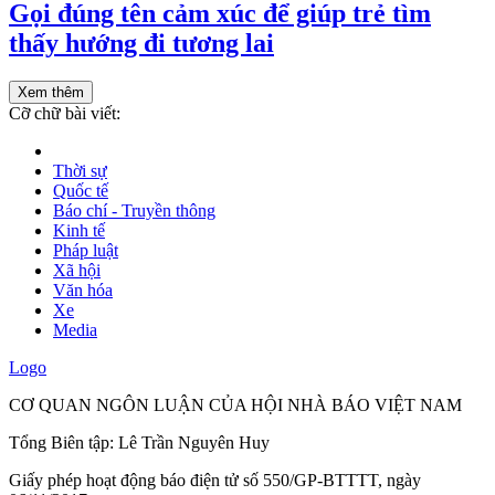
Gọi đúng tên cảm xúc để giúp trẻ tìm
thấy hướng đi tương lai
Xem thêm
Cỡ chữ bài viết:
Thời sự
Quốc tế
Báo chí - Truyền thông
Kinh tế
Pháp luật
Xã hội
Văn hóa
Xe
Media
Logo
CƠ QUAN NGÔN LUẬN CỦA HỘI NHÀ BÁO VIỆT NAM
Tổng Biên tập: Lê Trần Nguyên Huy
Giấy phép hoạt động báo điện tử số 550/GP-BTTTT, ngày