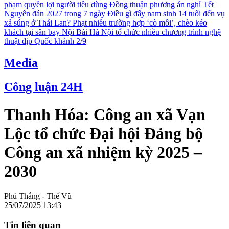
phạm quyền lợi người tiêu dùng
Đồng thuận phương án nghỉ Tết
Nguyên đán 2027 trong 7 ngày
Điều gì đẩy nam sinh 14 tuổi đến vụ
xả súng ở Thái Lan?
Phạt nhiều trường hợp ‘cò mồi’, chèo kéo
khách tại sân bay Nội Bài
Hà Nội tổ chức nhiều chương trình nghệ
thuật dịp Quốc khánh 2/9
Media
Công luận 24H
Thanh Hóa: Công an xã Vạn
Lộc tổ chức Đại hội Đảng bộ
Công an xã nhiệm kỳ 2025 –
2030
Phú Thắng - Thế Vũ
25/07/2025 13:43
Tin liên quan