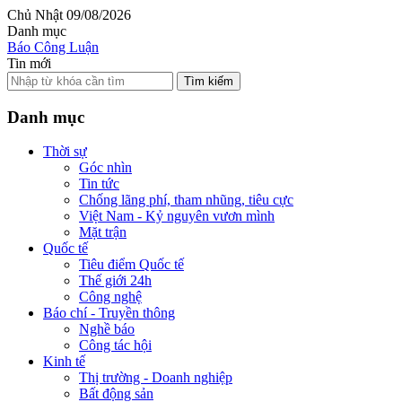
Chủ Nhật 09/08/2026
Danh mục
Báo Công Luận
Tin mới
Tìm kiếm
Danh mục
Thời sự
Góc nhìn
Tin tức
Chống lãng phí, tham nhũng, tiêu cực
Việt Nam - Kỷ nguyên vươn mình
Mặt trận
Quốc tế
Tiêu điểm Quốc tế
Thế giới 24h
Công nghệ
Báo chí - Truyền thông
Nghề báo
Công tác hội
Kinh tế
Thị trường - Doanh nghiệp
Bất động sản