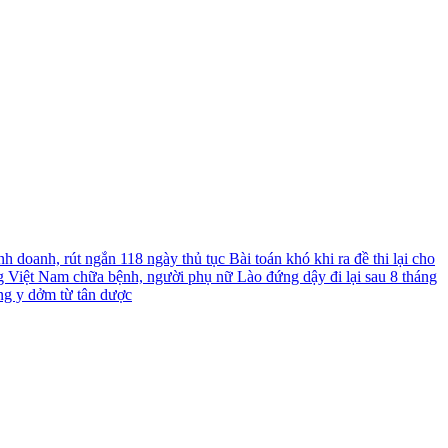
nh doanh, rút ngắn 118 ngày thủ tục
Bài toán khó khi ra đề thi lại cho
g Việt Nam chữa bệnh, người phụ nữ Lào đứng dậy đi lại sau 8 tháng
ng y dởm từ tân dược