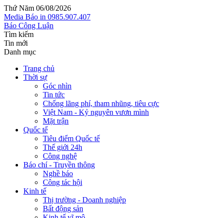
Thứ Năm 06/08/2026
Media
Báo in
0985.907.407
Báo Công Luận
Tìm kiếm
Tin mới
Danh mục
Trang chủ
Thời sự
Góc nhìn
Tin tức
Chống lãng phí, tham nhũng, tiêu cực
Việt Nam - Kỷ nguyên vươn mình
Mặt trận
Quốc tế
Tiêu điểm Quốc tế
Thế giới 24h
Công nghệ
Báo chí - Truyền thông
Nghề báo
Công tác hội
Kinh tế
Thị trường - Doanh nghiệp
Bất động sản
Kinh tế vĩ mô