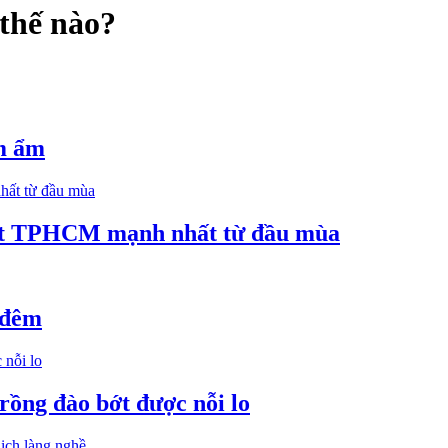
 thế nào?
ồm ẩm
tiết TPHCM mạnh nhất từ đầu mùa
 đêm
rồng đào bớt được nỗi lo