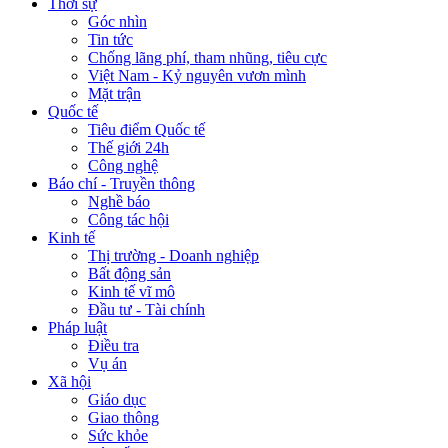
Thời sự
Góc nhìn
Tin tức
Chống lãng phí, tham nhũng, tiêu cực
Việt Nam - Kỷ nguyên vươn mình
Mặt trận
Quốc tế
Tiêu điểm Quốc tế
Thế giới 24h
Công nghệ
Báo chí - Truyền thông
Nghề báo
Công tác hội
Kinh tế
Thị trường - Doanh nghiệp
Bất động sản
Kinh tế vĩ mô
Đầu tư - Tài chính
Pháp luật
Điều tra
Vụ án
Xã hội
Giáo dục
Giao thông
Sức khỏe