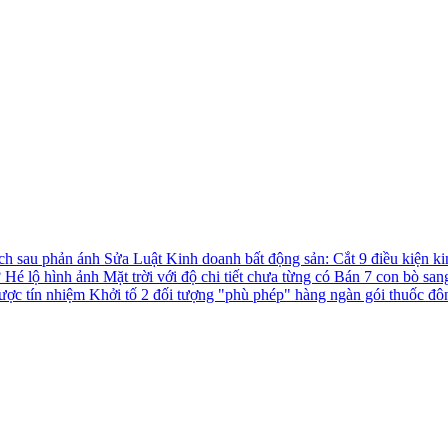
ách sau phản ánh
Sửa Luật Kinh doanh bất động sản: Cắt 9 điều kiện ki
?
Hé lộ hình ảnh Mặt trời với độ chi tiết chưa từng có
Bán 7 con bò san
được tín nhiệm
Khởi tố 2 đối tượng "phù phép" hàng ngàn gói thuốc đô