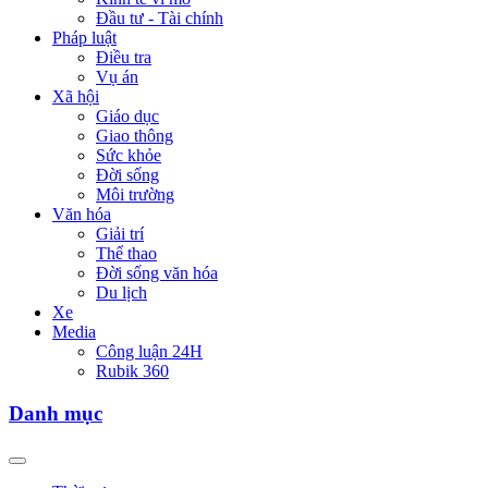
Đầu tư - Tài chính
Pháp luật
Điều tra
Vụ án
Xã hội
Giáo dục
Giao thông
Sức khỏe
Đời sống
Môi trường
Văn hóa
Giải trí
Thể thao
Đời sống văn hóa
Du lịch
Xe
Media
Công luận 24H
Rubik 360
Danh mục