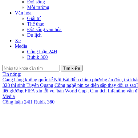
Đời sống
Môi trường
Văn hóa
Giải trí
Thể thao
Đời sống văn hóa
Du lịch
Xe
Media
Công luận 24H
Rubik 360
Tìm kiếm
Tin nóng:
Cảng hàng không quốc tế Nội Bài điều chỉnh phương án đón, trả kh
328 thí sinh Tuyên Quang
Công nghệ pin xe điện sắp thay đổi ra sao
liệt giường
FIFA xin lỗi vụ 'bán World Cup', Chủ tịch Infantino vẫn 
Media
Công luận 24H
Rubik 360