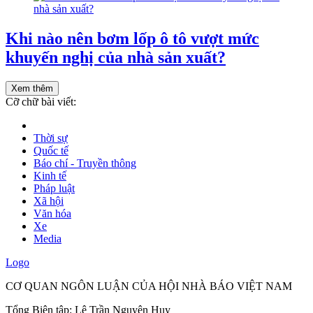
Khi nào nên bơm lốp ô tô vượt mức
khuyến nghị của nhà sản xuất?
Xem thêm
Cỡ chữ bài viết:
Thời sự
Quốc tế
Báo chí - Truyền thông
Kinh tế
Pháp luật
Xã hội
Văn hóa
Xe
Media
Logo
CƠ QUAN NGÔN LUẬN CỦA HỘI NHÀ BÁO VIỆT NAM
Tổng Biên tập: Lê Trần Nguyên Huy