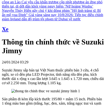
công an
Lào Cai yêu cầu khẩn trương cập nhật phương án ứng phó
thiên tai, di dời dân khỏi vùng nguy hiểm
‘Nữ hoàng Wushu’
Nguyễn Thúy Hiền gây chú ý khi đóng phim "Hộ linh tráng sĩ: Bí
ẩn mộ vua Đinh"
Giá vàng sáng nay 10/8/2026: Tiếp tục điều chỉnh
giảm
Ireland dẫn độ trùm tội phạm từ Dubai về nước
Xe
Thông tin chính thức về Suzuki
Jimny
24/01/2024 03:29
Suzuki Jimny sắp bán tại Việt Nam thuộc phiên bản 3 cửa, 4 chỗ
ngồi, xe có đèn pha LED Projector, tính năng rửa đèn pha, kích
thước dài x rộng x cao lần lượt 3.645 x 1.645 x 1.720 mm, chiều dài
cơ sở 2.250 mm. Trọng lượng 1.105 kg.
Sản phẩm đi kèm lốp kích thước 195/80 + mâm 15 inch. Phiên bản
1 tông màu bao gồm (trắng, bạc, đen, xám, trắng ngọc trai và xanh