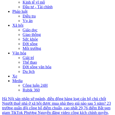
Kinh tế vĩ mô
Đầu tư - Tài chính
Pháp luật
Điều tra
Vụ án
Xã hội
Giáo dục
Giao thông
Sức khỏe
Đời sống
Môi trường
Văn hóa
Giải trí
Thể thao
Đời sống văn hóa
Du lịch
Xe
Media
Công luận 24H
Rubik 360
Hà Nội sáp nhập sở ngành, điều động hàng loạt cán bộ chủ chốt
Người thuê nhà ở xã hội được mua nhà theo giá nào sau 5 năm?
23
trường quân đội công bố điểm chuẩn, cao nhất 29,76 điểm
Bắt tạm
giam TikTok Phượng Nguyễn đăng video công kích chính quyền,