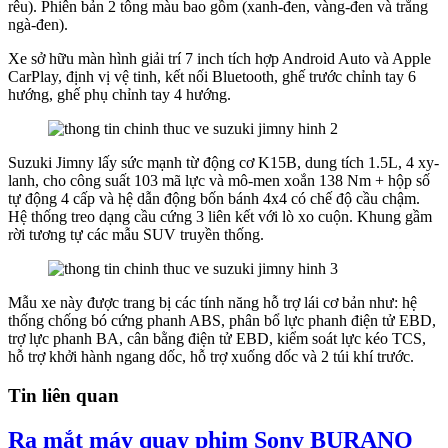
rêu). Phiên bản 2 tông màu bao gồm (xanh-đen, vàng-đen và trắng
ngà-đen).
Xe sở hữu màn hình giải trí 7 inch tích hợp Android Auto và Apple
CarPlay, định vị vệ tinh, kết nối Bluetooth, ghế trước chỉnh tay 6
hướng, ghế phụ chỉnh tay 4 hướng.
Suzuki Jimny lấy sức mạnh từ động cơ K15B, dung tích 1.5L, 4 xy-
lanh, cho công suất 103 mã lực và mô-men xoắn 138 Nm + hộp số
tự động 4 cấp và hệ dẫn động bốn bánh 4x4 có chế độ cầu chậm.
Hệ thống treo dạng cầu cứng 3 liên kết với lò xo cuộn. Khung gầm
rời tương tự các mẫu SUV truyền thống.
Mẫu xe này được trang bị các tính năng hỗ trợ lái cơ bản như: hệ
thống chống bó cứng phanh ABS, phân bổ lực phanh điện tử EBD,
trợ lực phanh BA, cân bằng điện tử EBD, kiểm soát lực kéo TCS,
hỗ trợ khởi hành ngang dốc, hỗ trợ xuống dốc và 2 túi khí trước.
Tin liên quan
Ra mắt máy quay phim Sony BURANO