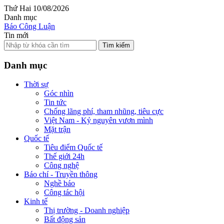
Thứ Hai 10/08/2026
Danh mục
Báo Công Luận
Tin mới
Tìm kiếm
Danh mục
Thời sự
Góc nhìn
Tin tức
Chống lãng phí, tham nhũng, tiêu cực
Việt Nam - Kỷ nguyên vươn mình
Mặt trận
Quốc tế
Tiêu điểm Quốc tế
Thế giới 24h
Công nghệ
Báo chí - Truyền thông
Nghề báo
Công tác hội
Kinh tế
Thị trường - Doanh nghiệp
Bất động sản