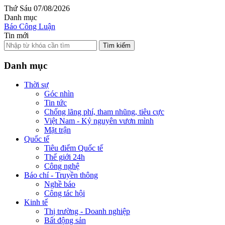
Thứ Sáu 07/08/2026
Danh mục
Báo Công Luận
Tin mới
Tìm kiếm
Danh mục
Thời sự
Góc nhìn
Tin tức
Chống lãng phí, tham nhũng, tiêu cực
Việt Nam - Kỷ nguyên vươn mình
Mặt trận
Quốc tế
Tiêu điểm Quốc tế
Thế giới 24h
Công nghệ
Báo chí - Truyền thông
Nghề báo
Công tác hội
Kinh tế
Thị trường - Doanh nghiệp
Bất động sản