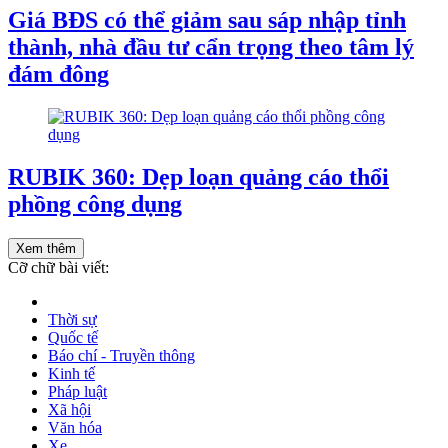
Giá BĐS có thể giảm sau sáp nhập tỉnh
thành, nhà đầu tư cẩn trọng theo tâm lý
đám đông
RUBIK 360: Dẹp loạn quảng cáo thổi
phồng công dụng
Xem thêm
Cỡ chữ bài viết:
Thời sự
Quốc tế
Báo chí - Truyền thông
Kinh tế
Pháp luật
Xã hội
Văn hóa
Xe