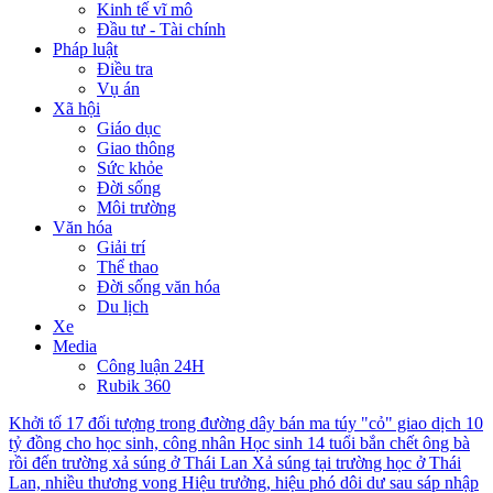
Kinh tế vĩ mô
Đầu tư - Tài chính
Pháp luật
Điều tra
Vụ án
Xã hội
Giáo dục
Giao thông
Sức khỏe
Đời sống
Môi trường
Văn hóa
Giải trí
Thể thao
Đời sống văn hóa
Du lịch
Xe
Media
Công luận 24H
Rubik 360
Khởi tố 17 đối tượng trong đường dây bán ma túy "cỏ" giao dịch 10
tỷ đồng cho học sinh, công nhân
Học sinh 14 tuổi bắn chết ông bà
rồi đến trường xả súng ở Thái Lan
Xả súng tại trường học ở Thái
Lan, nhiều thương vong
Hiệu trưởng, hiệu phó dôi dư sau sáp nhập