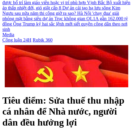
được bố trí làm giáo viên hoặc vị trí phù hợp
Vịnh Bắc Bộ xuất hiện
áp thấp nhiệt đới, gió giật cấp 8
Dự án cải tạo hạ lưu sông Kim
Ngưu sau nửa năm thi công giờ ra sao?
Hà Nội 'chạy đua' giải
phóng mặt bằng siêu dự án Trục không gian QL1A gần 162.000 tỷ
đồng
Ông Trump ký hai sắc lệnh mới siết quyền công dân theo nơi
sinh
Media
Công luận 24H
Rubik 360
Tiêu điểm: Sửa thuế thu nhập
cá nhân để Nhà nước, người
dân đều hưởng lợi