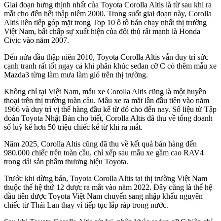
Giai đoạn hưng thịnh nhất của Toyota Corolla Altis là từ sau khi ra
mắt cho đến hết thập niêm 2000. Trong suốt giai đoạn này, Corolla
Altis liên tiếp góp mặt trong Top 10 ô tô bán chạy nhất thị trường
Việt Nam, bất chấp sự xuất hiện của đối thủ rất mạnh là Honda
Civic vào năm 2007.
Đến nửa đầu thập niên 2010, Toyota Corolla Altis vẫn duy trì sức
cạnh tranh rất tốt ngay cả khi phân khúc sedan cỡ C có thêm mẫu xe
Mazda3 từng làm mưa làm gió trên thị trường.
Không chỉ tại Việt Nam, mẫu xe Corolla Altis cũng là một huyền
thoại trên thị trường toàn cầu. Mẫu xe ra mắt lần đầu tiên vào năm
1966 và duy trì vị thế hàng đầu kể từ đó cho đến nay. Số liệu từ Tập
đoàn Toyota Nhật Bản cho biết, Corolla Altis đã thu về tổng doanh
số luỹ kế hơn 50 triệu chiếc kể từ khi ra mắt.
Năm 2025, Corolla Altis cũng đã thu về kết quả bán hàng đến
980.000 chiếc trên toàn cầu, chỉ xếp sau mẫu xe gầm cao RAV4
trong dải sản phẩm thương hiệu Toyota.
Trước khi dừng bán, Toyota Corolla Altis tại thị trường Việt Nam
thuộc thế hệ thứ 12 được ra mắt vào năm 2022. Đây cũng là thế hệ
đầu tiên được Toyota Việt Nam chuyển sang nhập khẩu nguyên
chiếc từ Thái Lan thay vì tiếp tục lắp ráp trong nước.