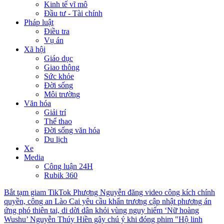
Kinh tế vĩ mô
Đầu tư - Tài chính
Pháp luật
Điều tra
Vụ án
Xã hội
Giáo dục
Giao thông
Sức khỏe
Đời sống
Môi trường
Văn hóa
Giải trí
Thể thao
Đời sống văn hóa
Du lịch
Xe
Media
Công luận 24H
Rubik 360
Bắt tạm giam TikTok Phượng Nguyễn đăng video công kích chính
quyền, công an
Lào Cai yêu cầu khẩn trương cập nhật phương án
ứng phó thiên tai, di dời dân khỏi vùng nguy hiểm
‘Nữ hoàng
Wushu’ Nguyễn Thúy Hiền gây chú ý khi đóng phim "Hộ linh