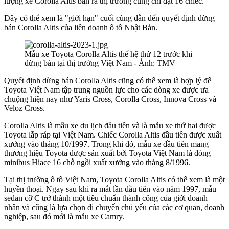
lượng xe Corolla Altis bán ra thị trường cũng chỉ đạt 16 chiếc.
Đây có thể xem là "giới hạn" cuối cùng dẫn đến quyết định dừng
bán Corolla Altis của liên doanh ô tô Nhật Bản.
Mẫu xe Toyota Corolla Altis thế hệ thứ 12 trước khi
dừng bán tại thị trường Việt Nam - Ảnh: TMV
Quyết định dừng bán Corolla Altis cũng có thể xem là hợp lý để
Toyota Việt Nam tập trung nguồn lực cho các dòng xe được ưa
chuộng hiện nay như Yaris Cross, Corolla Cross, Innova Cross và
Veloz Cross.
Corolla Altis là mẫu xe du lịch đầu tiên và là mẫu xe thứ hai được
Toyota lắp ráp tại Việt Nam. Chiếc Corolla Altis đầu tiên được xuất
xưởng vào tháng 10/1997. Trong khi đó, mẫu xe đầu tiên mang
thương hiệu Toyota được sản xuất bởi Toyota Việt Nam là dòng
minibus Hiace 16 chỗ ngồi xuất xưởng vào tháng 8/1996.
Tại thị trường ô tô Việt Nam, Toyota Corolla Altis có thể xem là một
huyền thoại. Ngay sau khi ra mắt lần đầu tiên vào năm 1997, mẫu
sedan cỡ C trở thành một tiêu chuẩn thành công của giới doanh
nhân và cũng là lựa chọn di chuyển chủ yếu của các cơ quan, doanh
nghiệp, sau đó mới là mẫu xe Camry.