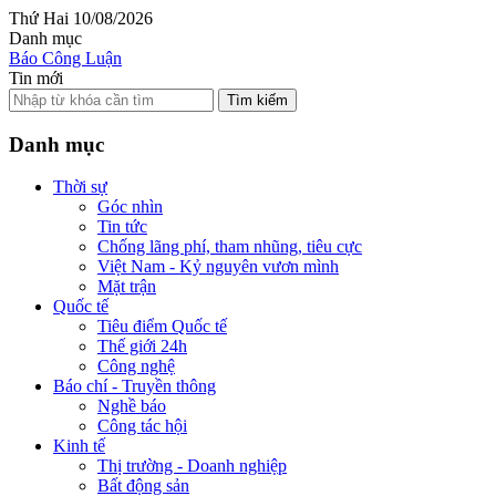
Thứ Hai 10/08/2026
Danh mục
Báo Công Luận
Tin mới
Tìm kiếm
Danh mục
Thời sự
Góc nhìn
Tin tức
Chống lãng phí, tham nhũng, tiêu cực
Việt Nam - Kỷ nguyên vươn mình
Mặt trận
Quốc tế
Tiêu điểm Quốc tế
Thế giới 24h
Công nghệ
Báo chí - Truyền thông
Nghề báo
Công tác hội
Kinh tế
Thị trường - Doanh nghiệp
Bất động sản