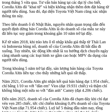
trong tháng 5 vừa qua. Tư vấn bán hàng tại các đại lý cho biết,
Corolla Altis đã "khai tử" và hiện không nhận thêm đơn đặt hàng từ
người tiêu dùng. Sau đó, đại diện Toyota Việt Nam cũng xác nhận
thông tin này.
Theo liên doanh ô tô Nhật Bản, nguyên nhân quan trọng dẫn đến
quyết định dừng bán Corolla Altis là do doanh số của mẫu xe này
đã liên tục suy giảm trong khoảng gần 10 năm trở lại đây.
Kể từ năm 2018, khi trào lưu ô tô nhập khẩu giá thấp từ Thái Lan
và Indonesia bùng nổ, doanh số của Corolla Altis đã bắt đầu đi
xuống. Tuy nhiên, tác động lớn nhất là xu hướng dịch chuyển ngày
càng nhanh sang các loại hình xe gầm cao hoặc MPV đa dụng của
người tiêu dùng.
Trong khoảng 5 năm trở lại đây, sản lượng bán hàng của Toyota
Corolla Altis liên tục cho thấy những kết quả rất thấp.
Năm 2021, Corolla Altis ghi nhận kết quả bán hàng đạt 1.954 chiếc,
chỉ bằng 1/10 so với "đàn em" Vios (đạt 19.931 chiếc) và thậm chí
không bằng một nửa so với "đàn anh" Camry (đạt 4.206 chiếc).
Đến năm 2025, doanh số của Corolla Altis đã chạm đáy khi chỉ đạt
vẻn vẹn 285 chiếc, tức chỉ chiếm khoảng 0,4% doanh số của Toyota
Việt Nam (đạt 71.954 chiếc). Luỹ kế 5 tháng đầu năm nay, tổng