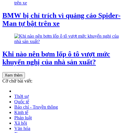
BMW bị chỉ trích vì quảng cáo Spider-
Man tự bật trên xe
Khi nào nên bơm lốp ô tô vượt mức
khuyến nghị của nhà sản xuất?
Xem thêm
Cỡ chữ bài viết:
Thời sự
Quốc tế
Báo chí - Truyền thông
Kinh tế
Pháp luật
Xã hội
Văn hóa