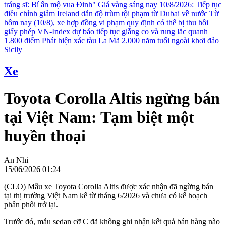
tráng sĩ: Bí ẩn mộ vua Đinh"
Giá vàng sáng nay 10/8/2026: Tiếp tục
điều chỉnh giảm
Ireland dẫn độ trùm tội phạm từ Dubai về nước
Từ
hôm nay (10/8), xe hợp đồng vi phạm quy định có thể bị thu hồi
giấy phép
VN-Index dự báo tiếp tục giằng co và rung lắc quanh
1.800 điểm
Phát hiện xác tàu La Mã 2.000 năm tuổi ngoài khơi đảo
Sicily
Xe
Toyota Corolla Altis ngừng bán
tại Việt Nam: Tạm biệt một
huyền thoại
An Nhi
15/06/2026 01:24
(CLO) Mẫu xe Toyota Corolla Altis được xác nhận đã ngừng bán
tại thị trường Việt Nam kể từ tháng 6/2026 và chưa có kế hoạch
phân phối trở lại.
Trước đó, mẫu sedan cỡ C đã không ghi nhận kết quả bán hàng nào