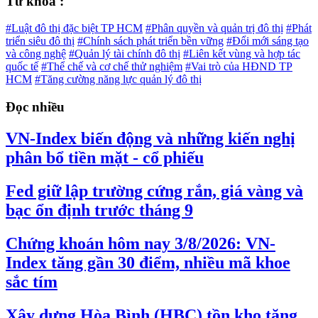
Từ khóa :
#Luật đô thị đặc biệt TP HCM
#Phân quyền và quản trị đô thị
#Phát
triển siêu đô thị
#Chính sách phát triển bền vững
#Đổi mới sáng tạo
và công nghệ
#Quản lý tài chính đô thị
#Liên kết vùng và hợp tác
quốc tế
#Thể chế và cơ chế thử nghiệm
#Vai trò của HĐND TP
HCM
#Tăng cường năng lực quản lý đô thị
Đọc nhiều
VN-Index biến động và những kiến nghị
phân bổ tiền mặt - cổ phiếu
Fed giữ lập trường cứng rắn, giá vàng và
bạc ổn định trước tháng 9
Chứng khoán hôm nay 3/8/2026: VN-
Index tăng gần 30 điểm, nhiều mã khoe
sắc tím
Xây dựng Hòa Bình (HBC) tồn kho tăng