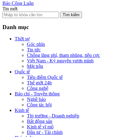
Báo Công Luận
Tin mới
Tìm kiếm
Danh mục
Thời sự
Góc nhìn
Tin tức
Chống lãng phí, tham nhũng, tiêu cực
Việt Nam - Kỷ nguyên vươn mình
Mặt trận
Quốc tế
Tiêu điểm Quốc tế
Thế giới 24h
Công nghệ
Báo chí - Truyền thông
Nghề báo
Công tác hội
Kinh tế
Thị trường - Doanh nghiệp
Bất động sản
Kinh tế vĩ mô
Đầu tư - Tài chính