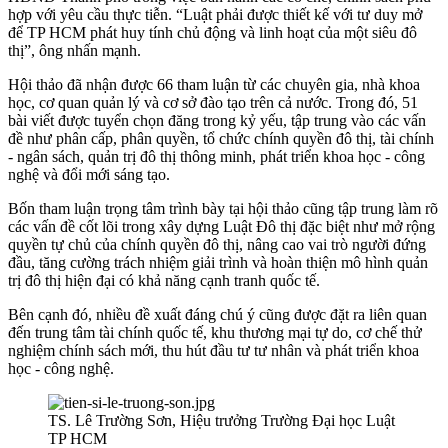
hợp với yêu cầu thực tiễn. “Luật phải được thiết kế với tư duy mở
để TP HCM phát huy tính chủ động và linh hoạt của một siêu đô
thị”, ông nhấn mạnh.
Hội thảo đã nhận được 66 tham luận từ các chuyên gia, nhà khoa
học, cơ quan quản lý và cơ sở đào tạo trên cả nước. Trong đó, 51
bài viết được tuyển chọn đăng trong kỷ yếu, tập trung vào các vấn
đề như phân cấp, phân quyền, tổ chức chính quyền đô thị, tài chính
- ngân sách, quản trị đô thị thông minh, phát triển khoa học - công
nghệ và đổi mới sáng tạo.
Bốn tham luận trọng tâm trình bày tại hội thảo cũng tập trung làm rõ
các vấn đề cốt lõi trong xây dựng Luật Đô thị đặc biệt như mở rộng
quyền tự chủ của chính quyền đô thị, nâng cao vai trò người đứng
đầu, tăng cường trách nhiệm giải trình và hoàn thiện mô hình quản
trị đô thị hiện đại có khả năng cạnh tranh quốc tế.
Bên cạnh đó, nhiều đề xuất đáng chú ý cũng được đặt ra liên quan
đến trung tâm tài chính quốc tế, khu thương mại tự do, cơ chế thử
nghiệm chính sách mới, thu hút đầu tư tư nhân và phát triển khoa
học - công nghệ.
TS. Lê Trường Sơn, Hiệu trưởng Trường Đại học Luật
TP HCM