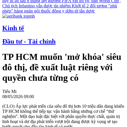
dậy đi lại sau 8 tháng liệt giường
FIFA xin lỗi vụ 'bán World Cup',
Chủ tịch Infantino vẫn được tín nhiệm
Khởi tố 2 đối tượng "phù
phép" hàng ngàn gói thuốc đông y dởm từ tân dược
Kinh tế
Đầu tư - Tài chính
TP HCM muốn 'mở khóa' siêu
đô thị, đề xuất luật riêng với
quyền chưa từng có
Tiểu Mi
08/05/2026 09:00
(CLO) Áp lực phát triển của siêu đô thị hơn 10 triệu dân đang khiến
TP HCM không thể tiếp tục vận hành bằng những cơ chế “thử
nghiệm”. Một đạo luật đặc biệt với phân quyền thực chất, quản trị
linh hoạt và dư địa phát triển vượt trội đang được kỳ vọng sẽ tạo
bước ngoặt cho đầu tàu kinh tế cả nước.