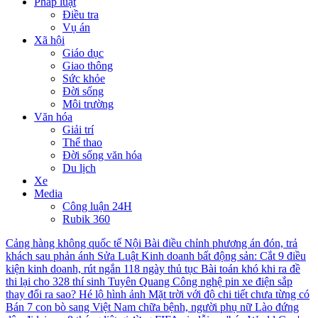
Pháp luật
Điều tra
Vụ án
Xã hội
Giáo dục
Giao thông
Sức khỏe
Đời sống
Môi trường
Văn hóa
Giải trí
Thể thao
Đời sống văn hóa
Du lịch
Xe
Media
Công luận 24H
Rubik 360
Cảng hàng không quốc tế Nội Bài điều chỉnh phương án đón, trả
khách sau phản ánh
Sửa Luật Kinh doanh bất động sản: Cắt 9 điều
kiện kinh doanh, rút ngắn 118 ngày thủ tục
Bài toán khó khi ra đề
thi lại cho 328 thí sinh Tuyên Quang
Công nghệ pin xe điện sắp
thay đổi ra sao?
Hé lộ hình ảnh Mặt trời với độ chi tiết chưa từng có
Bán 7 con bò sang Việt Nam chữa bệnh, người phụ nữ Lào đứng