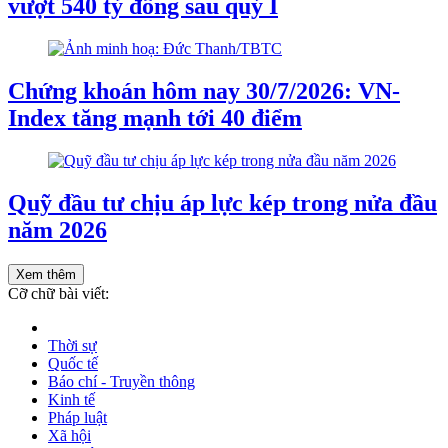
vượt 540 tỷ đồng sau quý I
Chứng khoán hôm nay 30/7/2026: VN-
Index tăng mạnh tới 40 điểm
Quỹ đầu tư chịu áp lực kép trong nửa đầu
năm 2026
Xem thêm
Cỡ chữ bài viết:
Thời sự
Quốc tế
Báo chí - Truyền thông
Kinh tế
Pháp luật
Xã hội