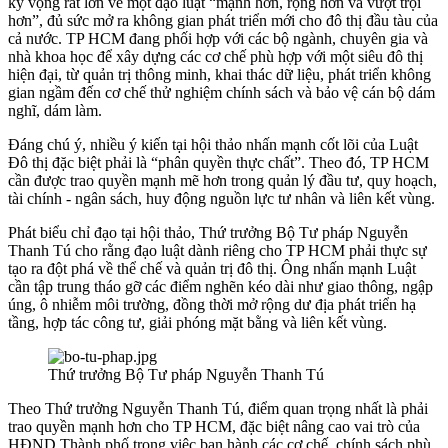
kỳ vọng rất lớn về một đạo luật “mạnh hơn, rộng hơn và vượt trội
hơn”, đủ sức mở ra không gian phát triển mới cho đô thị đầu tàu của
cả nước. TP HCM đang phối hợp với các bộ ngành, chuyên gia và
nhà khoa học để xây dựng các cơ chế phù hợp với một siêu đô thị
hiện đại, từ quản trị thông minh, khai thác dữ liệu, phát triển không
gian ngầm đến cơ chế thử nghiệm chính sách và bảo vệ cán bộ dám
nghĩ, dám làm.
Đáng chú ý, nhiều ý kiến tại hội thảo nhấn mạnh cốt lõi của Luật
Đô thị đặc biệt phải là “phân quyền thực chất”. Theo đó, TP HCM
cần được trao quyền mạnh mẽ hơn trong quản lý đầu tư, quy hoạch,
tài chính - ngân sách, huy động nguồn lực tư nhân và liên kết vùng.
Phát biểu chỉ đạo tại hội thảo, Thứ trưởng Bộ Tư pháp Nguyễn
Thanh Tú cho rằng đạo luật dành riêng cho TP HCM phải thực sự
tạo ra đột phá về thể chế và quản trị đô thị. Ông nhấn mạnh Luật
cần tập trung tháo gỡ các điểm nghẽn kéo dài như giao thông, ngập
úng, ô nhiễm môi trường, đồng thời mở rộng dư địa phát triển hạ
tầng, hợp tác công tư, giải phóng mặt bằng và liên kết vùng.
Thứ trưởng Bộ Tư pháp Nguyễn Thanh Tú
Theo Thứ trưởng Nguyễn Thanh Tú, điểm quan trọng nhất là phải
trao quyền mạnh hơn cho TP HCM, đặc biệt nâng cao vai trò của
HĐND Thành phố trong việc ban hành các cơ chế, chính sách phù