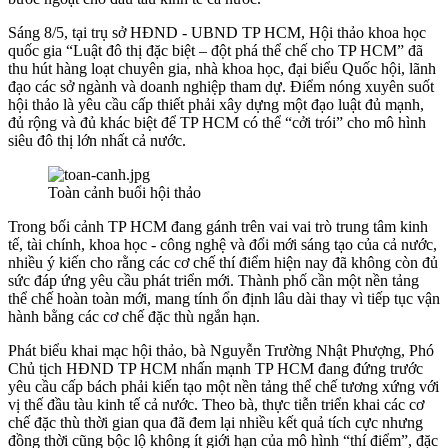
Sáng 8/5, tại trụ sở HĐND - UBND TP HCM, Hội thảo khoa học
quốc gia “Luật đô thị đặc biệt – đột phá thể chế cho TP HCM” đã
thu hút hàng loạt chuyên gia, nhà khoa học, đại biểu Quốc hội, lãnh
đạo các sở ngành và doanh nghiệp tham dự. Điểm nóng xuyên suốt
hội thảo là yêu cầu cấp thiết phải xây dựng một đạo luật đủ mạnh,
đủ rộng và đủ khác biệt để TP HCM có thể “cởi trói” cho mô hình
siêu đô thị lớn nhất cả nước.
Toàn cảnh buổi hội thảo
Trong bối cảnh TP HCM đang gánh trên vai vai trò trung tâm kinh
tế, tài chính, khoa học - công nghệ và đổi mới sáng tạo của cả nước,
nhiều ý kiến cho rằng các cơ chế thí điểm hiện nay đã không còn đủ
sức đáp ứng yêu cầu phát triển mới. Thành phố cần một nền tảng
thể chế hoàn toàn mới, mang tính ổn định lâu dài thay vì tiếp tục vận
hành bằng các cơ chế đặc thù ngắn hạn.
Phát biểu khai mạc hội thảo, bà Nguyễn Trường Nhật Phượng, Phó
Chủ tịch HĐND TP HCM nhấn mạnh TP HCM đang đứng trước
yêu cầu cấp bách phải kiến tạo một nền tảng thể chế tương xứng với
vị thế đầu tàu kinh tế cả nước. Theo bà, thực tiễn triển khai các cơ
chế đặc thù thời gian qua đã đem lại nhiều kết quả tích cực nhưng
đồng thời cũng bộc lộ không ít giới hạn của mô hình “thí điểm”, đặc