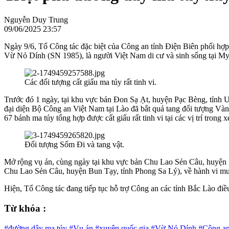
Nguyễn Duy Trung
09/06/2025 23:57
Ngày 9/6, Tổ Công tác đặc biệt của Công an tỉnh Điện Biên phối hợp 
Vừ Nỏ Dính (SN 1985), là người Việt Nam di cư và sinh sống tại My
Các đối tượng cất giấu ma túy rất tinh vi.
Trước đó 1 ngày, tại khu vực bản Đon Sạ Ạt, huyện Pạc Bèng, tỉnh
đại diện Bộ Công an Việt Nam tại Lào đã bắt quả tang đối tượng Vàn
67 bánh ma túy tổng hợp được cất giấu rất tinh vi tại các vị trí trong xe
Đối tượng Sổm Đi và tang vật.
Mở rộng vụ án, cùng ngày tại khu vực bản Chu Lao Sẻn Câu, huyện B
Chu Lao Sẻn Câu, huyện Bun Tạy, tỉnh Phong Sa Lý), về hành vi mua b
Hiện, Tổ Công tác đang tiếp tục hỗ trợ Công an các tỉnh Bắc Lào điều 
Từ khóa :
#đường dây ma túy
#Vụ án
#xuyên quốc gia
#Vừ Nỏ Dính
#Công an