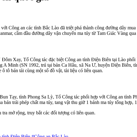
với Công an các tỉnh Bắc Lào đã triệt phá thành công đường dây mua b
anmar, cầm đầu đường dây vận chuyển ma túy từ Tam Giác Vàng qua đị
 U Đôm Xay, Tổ Công tác đặc biệt Công an tỉnh Điện Biên tại Lào ph
g A Minh (SN 1992, trú tại bản Ca Hâu, xã Na Ư, huyện Điện Biên, tỉn
 ô tô bán tải cùng một số đồ vật, tài liệu có liên quan.
un Tạy, tỉnh Phong Sa Lỳ, Tổ Công tác phối hợp với Công an tỉnh Phon
án trái phép chất ma túy, tang vật thu giữ 1 bánh ma túy tổng hợp, 1 
tra mở rộng, truy bắt các đối tượng có liên quan.
 tỉnh Điện Biên
#Công an Bắc Lào