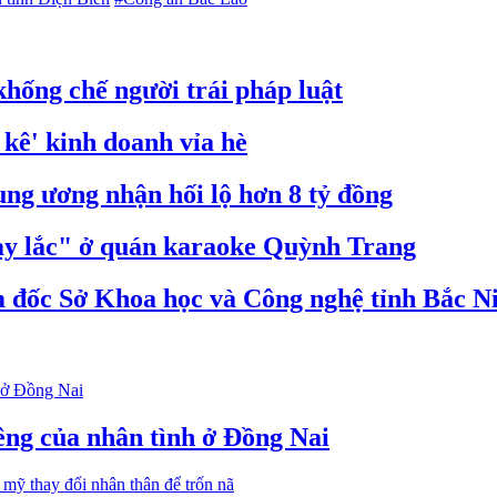
hống chế người trái pháp luật
 kê' kinh doanh vỉa hè
ng ương nhận hối lộ hơn 8 tỷ đồng
bay lắc" ở quán karaoke Quỳnh Trang
 đốc Sở Khoa học và Công nghệ tỉnh Bắc N
iêng của nhân tình ở Đồng Nai