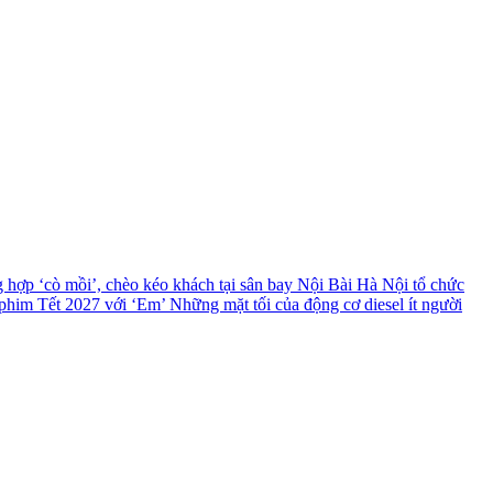
g hợp ‘cò mồi’, chèo kéo khách tại sân bay Nội Bài
Hà Nội tổ chức
 phim Tết 2027 với ‘Em’
Những mặt tối của động cơ diesel ít người