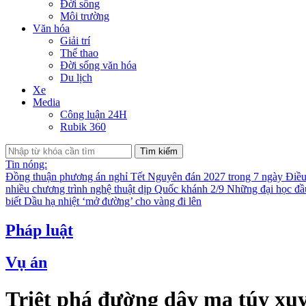
Đời sống
Môi trường
Văn hóa
Giải trí
Thể thao
Đời sống văn hóa
Du lịch
Xe
Media
Công luận 24H
Rubik 360
Tìm kiếm
Tin nóng:
Đồng thuận phương án nghỉ Tết Nguyên đán 2027 trong 7 ngày
Điều
nhiều chương trình nghệ thuật dịp Quốc khánh 2/9
Những đại học đầu
biết
Dầu hạ nhiệt ‘mở đường’ cho vàng đi lên
Pháp luật
Vụ án
Triệt phá đường dây ma túy xuy