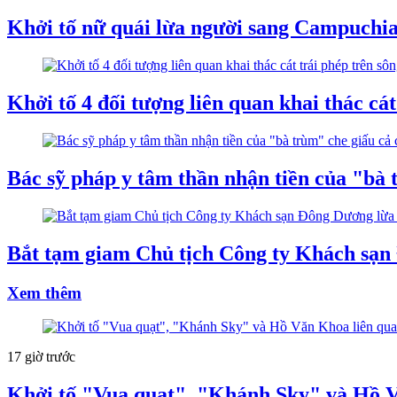
Khởi tố nữ quái lừa người sang Campuchia
Khởi tố 4 đối tượng liên quan khai thác cát
Bác sỹ pháp y tâm thần nhận tiền của "bà 
Bắt tạm giam Chủ tịch Công ty Khách sạn
Xem thêm
17 giờ trước
Khởi tố "Vua quạt", "Khánh Sky" và Hồ V