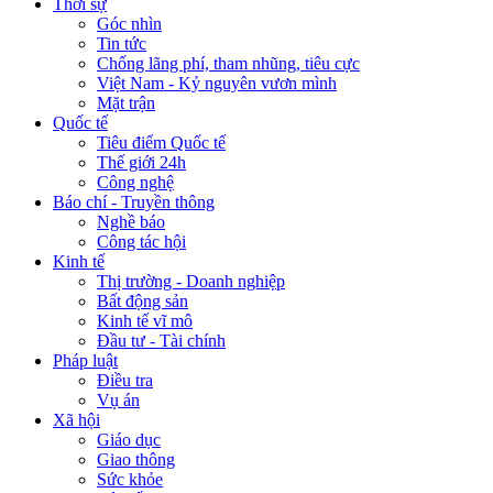
Thời sự
Góc nhìn
Tin tức
Chống lãng phí, tham nhũng, tiêu cực
Việt Nam - Kỷ nguyên vươn mình
Mặt trận
Quốc tế
Tiêu điểm Quốc tế
Thế giới 24h
Công nghệ
Báo chí - Truyền thông
Nghề báo
Công tác hội
Kinh tế
Thị trường - Doanh nghiệp
Bất động sản
Kinh tế vĩ mô
Đầu tư - Tài chính
Pháp luật
Điều tra
Vụ án
Xã hội
Giáo dục
Giao thông
Sức khỏe