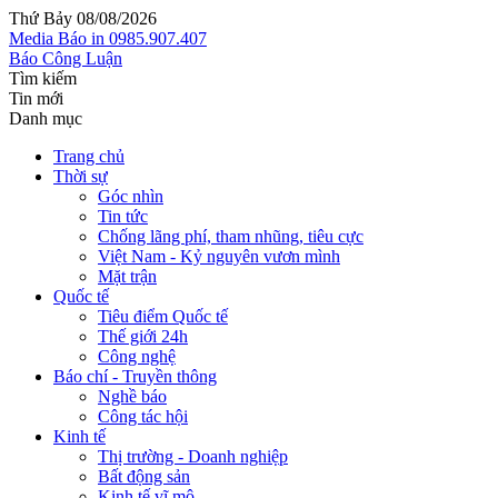
Thứ Bảy 08/08/2026
Media
Báo in
0985.907.407
Báo Công Luận
Tìm kiếm
Tin mới
Danh mục
Trang chủ
Thời sự
Góc nhìn
Tin tức
Chống lãng phí, tham nhũng, tiêu cực
Việt Nam - Kỷ nguyên vươn mình
Mặt trận
Quốc tế
Tiêu điểm Quốc tế
Thế giới 24h
Công nghệ
Báo chí - Truyền thông
Nghề báo
Công tác hội
Kinh tế
Thị trường - Doanh nghiệp
Bất động sản
Kinh tế vĩ mô