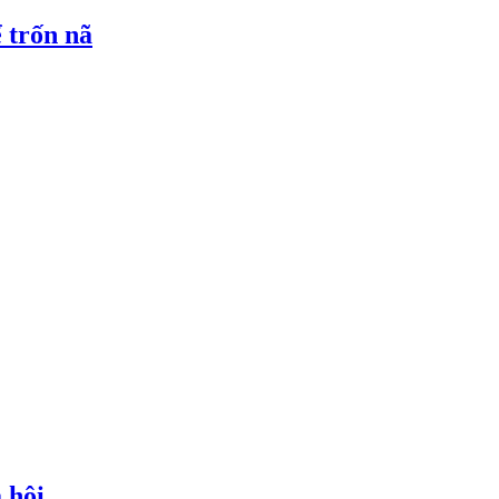
 trốn nã
 hội