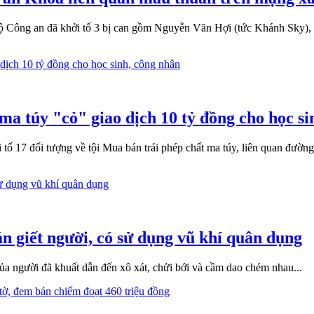
ộ Công an đã khởi tố 3 bị can gồm Nguyễn Văn Hợi (tức Khánh Sky),
ma túy "cỏ" giao dịch 10 tỷ đồng cho học si
tố 17 đối tượng về tội Mua bán trái phép chất ma túy, liên quan đường
 án giết người, có sử dụng vũ khí quân dụng
của người đã khuất dẫn đến xô xát, chửi bới và cầm dao chém nhau...