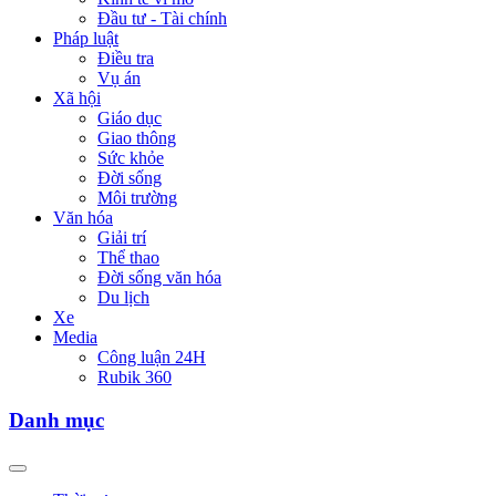
Đầu tư - Tài chính
Pháp luật
Điều tra
Vụ án
Xã hội
Giáo dục
Giao thông
Sức khỏe
Đời sống
Môi trường
Văn hóa
Giải trí
Thể thao
Đời sống văn hóa
Du lịch
Xe
Media
Công luận 24H
Rubik 360
Danh mục