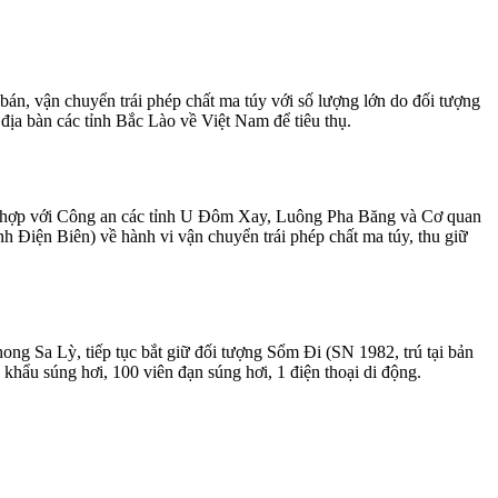
án, vận chuyển trái phép chất ma túy với số lượng lớn do đối tượng
a bàn các tỉnh Bắc Lào về Việt Nam để tiêu thụ.
ối hợp với Công an các tỉnh U Đôm Xay, Luông Pha Băng và Cơ quan
h Điện Biên) về hành vi vận chuyển trái phép chất ma túy, thu giữ
g Sa Lỳ, tiếp tục bắt giữ đối tượng Sổm Đi (SN 1982, trú tại bản
khẩu súng hơi, 100 viên đạn súng hơi, 1 điện thoại di động.