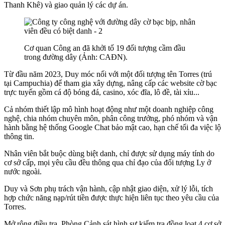
Thanh Khê) và giao quản lý các dự án.
Cơ quan Công an đã khởi tố 19 đối tượng cầm đầu
trong đường dây (Ảnh: CAĐN).
Từ đầu năm 2023, Duy móc nối với một đối tượng tên Torres (trú
tại Campuchia) để tham gia xây dựng, nâng cấp các website cờ bạc
trực tuyến gồm cá độ bóng đá, casino, xóc đĩa, lô đề, tài xỉu...
Cả nhóm thiết lập mô hình hoạt động như một doanh nghiệp công
nghệ, chia nhóm chuyên môn, phân công trưởng, phó nhóm và vận
hành bằng hệ thống Google Chat bảo mật cao, hạn chế tối đa việc lộ
thông tin.
Nhân viên bắt buộc dùng biệt danh, chỉ được sử dụng máy tính do
cơ sở cấp, mọi yêu cầu đều thông qua chỉ đạo của đối tượng Ly ở
nước ngoài.
Duy và Sơn phụ trách vận hành, cập nhật giao diện, xử lý lỗi, tích
hợp chức năng nạp/rút tiền được thực hiện liên tục theo yêu cầu của
Torres.
Mở rộng điều tra, Phòng Cảnh sát hình sự kiểm tra đồng loạt 4 cơ sở