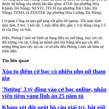
thuộc hệ thống của nhóm lừa đảo gồm: 4TEK (tại phường Hòa
Khánh, Đà Nẵng), NEVEL TECH (tại phường Hải Châu, Đà
Nẵng), TEMA và ZENTEK (tại phường Hòa Cường, Đà Nẵng).
Cơ quan Công an tạm giữ tang vật gồm 60 laptop, 356 màn hình
máy tính, 8 tivi, 5 két sắt, 5 máy đếm tiền, gần 1,3 tỷ đồng cùng 2 ô
tô của Duy và Sơn.
Hiện, Phòng Cảnh sát hình sự đang điều tra mở rộng, truy xét các
đối tượng còn lại. Công an thành phố Đà Nẵng kêu gọi các đối
tượng từng làm việc tại các cơ sở trên đến Phòng Cảnh sát hình sự
trình diện.
Tin liên quan
Xóa tụ điểm cờ bạc có nhiều phụ nữ tham
gia
'Nướng' 3 tỷ đồng vào cờ bạc online, nhân
viên tiệm vàng lĩnh án 25 năm tù
Khám xét đột ngột hồ câu giải trí, bắt giữ