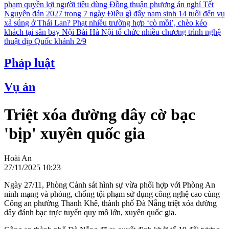
phạm quyền lợi người tiêu dùng
Đồng thuận phương án nghỉ Tết
Nguyên đán 2027 trong 7 ngày
Điều gì đẩy nam sinh 14 tuổi đến vụ
xả súng ở Thái Lan?
Phạt nhiều trường hợp ‘cò mồi’, chèo kéo
khách tại sân bay Nội Bài
Hà Nội tổ chức nhiều chương trình nghệ
thuật dịp Quốc khánh 2/9
Pháp luật
Vụ án
Triệt xóa đường dây cờ bạc
'bịp' xuyên quốc gia
Hoài An
27/11/2025 10:23
Ngày 27/11, Phòng Cảnh sát hình sự vừa phối hợp với Phòng An
ninh mạng và phòng, chống tội phạm sử dụng công nghệ cao cùng
Công an phường Thanh Khê, thành phố Đà Nẵng triệt xóa đường
dây đánh bạc trực tuyến quy mô lớn, xuyên quốc gia.