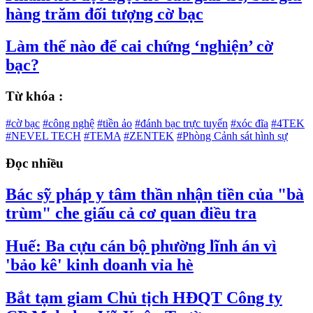
hàng trăm đối tượng cờ bạc
Làm thế nào để cai chứng ‘nghiện’ cờ
bạc?
Từ khóa :
#cờ bạc
#công nghệ
#tiền ảo
#đánh bạc trực tuyến
#xóc đĩa
#4TEK
#NEVEL TECH
#TEMA
#ZENTEK
#Phòng Cảnh sát hình sự
Đọc nhiều
Bác sỹ pháp y tâm thần nhận tiền của "bà
trùm" che giấu cả cơ quan điều tra
Huế: Ba cựu cán bộ phường lĩnh án vì
'bảo kê' kinh doanh vỉa hè
Bắt tạm giam Chủ tịch HĐQT Công ty