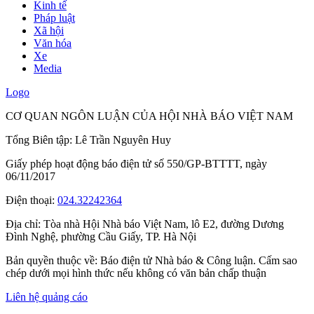
Kinh tế
Pháp luật
Xã hội
Văn hóa
Xe
Media
Logo
CƠ QUAN NGÔN LUẬN CỦA HỘI NHÀ BÁO VIỆT NAM
Tổng Biên tập: Lê Trần Nguyên Huy
Giấy phép hoạt động báo điện tử số 550/GP-BTTTT, ngày
06/11/2017
Điện thoại:
024.32242364
Địa chỉ:
Tòa nhà Hội Nhà báo Việt Nam, lô E2, đường Dương
Đình Nghệ, phường Cầu Giấy, TP. Hà Nội
Bản quyền thuộc về: Báo điện tử Nhà báo & Công luận. Cấm sao
chép dưới mọi hình thức nếu không có văn bản chấp thuận
Liên hệ quảng cáo