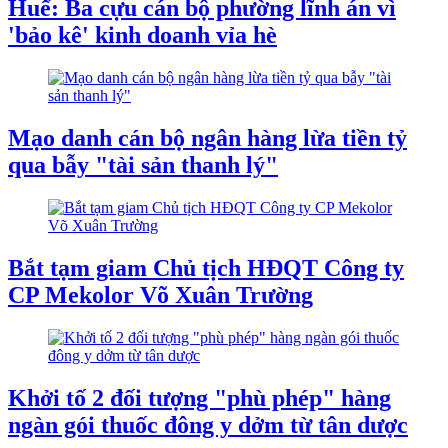
Huế: Ba cựu cán bộ phường lĩnh án vì
'bảo kê' kinh doanh vỉa hè
Mạo danh cán bộ ngân hàng lừa tiền tỷ
qua bẫy "tài sản thanh lý"
Bắt tạm giam Chủ tịch HĐQT Công ty
CP Mekolor Võ Xuân Trường
Khởi tố 2 đối tượng "phù phép" hàng
ngàn gói thuốc đông y dởm từ tân dược