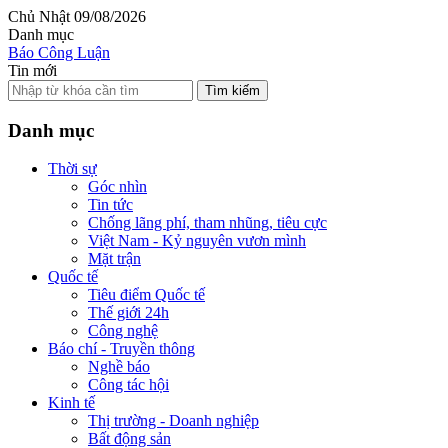
Chủ Nhật 09/08/2026
Danh mục
Báo Công Luận
Tin mới
Tìm kiếm
Danh mục
Thời sự
Góc nhìn
Tin tức
Chống lãng phí, tham nhũng, tiêu cực
Việt Nam - Kỷ nguyên vươn mình
Mặt trận
Quốc tế
Tiêu điểm Quốc tế
Thế giới 24h
Công nghệ
Báo chí - Truyền thông
Nghề báo
Công tác hội
Kinh tế
Thị trường - Doanh nghiệp
Bất động sản