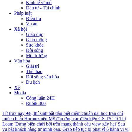
Kinh tế vĩ mô
Đầu tư - Tài chính
Pháp luật
Điều tra
Vụ án
Xã hội
Giáo dục
Giao thông
Sức khỏe
Đời sống
Môi trường
Văn hóa
Giải trí
Thể thao
Đời sống văn hóa
Du lịch
Xe
Media
Công luận 24H
Rubik 360
Từ trưa nay 9/8, thí sinh bắt đầu biết điểm chuẩn đại học
Iran chỉ
mở eo biển Hormuz nếu Mỹ đáp ứng các điều kiện
GS.TS Từ Thị
Loan: 'Đừng biến chửi bới trên mạng thành câu view gây hại'
Sau
vụ bắt khách hàng tự minh oan, Grab tiếp tục bị phạt vì 6 hành vi vi