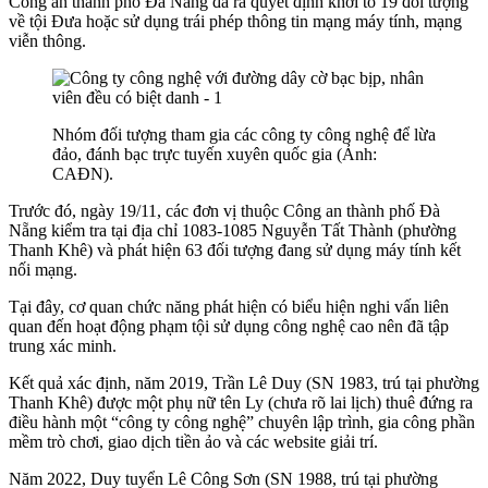
Công an thành phố Đà Nẵng đã ra quyết định khởi tố 19 đối tượng
về tội Đưa hoặc sử dụng trái phép thông tin mạng máy tính, mạng
viễn thông.
Nhóm đối tượng tham gia các công ty công nghệ để lừa
đảo, đánh bạc trực tuyến xuyên quốc gia (Ảnh:
CAĐN).
Trước đó, ngày 19/11, các đơn vị thuộc Công an thành phố Đà
Nẵng kiểm tra tại địa chỉ 1083-1085 Nguyễn Tất Thành (phường
Thanh Khê) và phát hiện 63 đối tượng đang sử dụng máy tính kết
nối mạng.
Tại đây, cơ quan chức năng phát hiện có biểu hiện nghi vấn liên
quan đến hoạt động phạm tội sử dụng công nghệ cao nên đã tập
trung xác minh.
Kết quả xác định, năm 2019, Trần Lê Duy (SN 1983, trú tại phường
Thanh Khê) được một phụ nữ tên Ly (chưa rõ lai lịch) thuê đứng ra
điều hành một “công ty công nghệ” chuyên lập trình, gia công phần
mềm trò chơi, giao dịch tiền ảo và các website giải trí.
Năm 2022, Duy tuyển Lê Công Sơn (SN 1988, trú tại phường