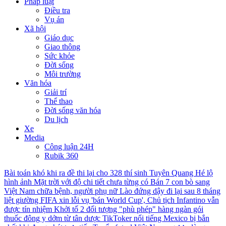
Pháp luật
Điều tra
Vụ án
Xã hội
Giáo dục
Giao thông
Sức khỏe
Đời sống
Môi trường
Văn hóa
Giải trí
Thể thao
Đời sống văn hóa
Du lịch
Xe
Media
Công luận 24H
Rubik 360
Bài toán khó khi ra đề thi lại cho 328 thí sinh Tuyên Quang
Hé lộ
hình ảnh Mặt trời với độ chi tiết chưa từng có
Bán 7 con bò sang
Việt Nam chữa bệnh, người phụ nữ Lào đứng dậy đi lại sau 8 tháng
liệt giường
FIFA xin lỗi vụ 'bán World Cup', Chủ tịch Infantino vẫn
được tín nhiệm
Khởi tố 2 đối tượng "phù phép" hàng ngàn gói
thuốc đông y dởm từ tân dược
TikToker nổi tiếng Mexico bị bắn