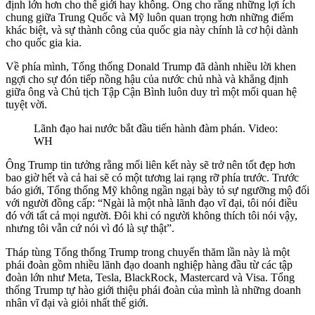
định lớn hơn cho thế giới hay không. Ông cho rằng những lợi ích
chung giữa Trung Quốc và Mỹ luôn quan trọng hơn những điểm
khác biệt, và sự thành công của quốc gia này chính là cơ hội dành
cho quốc gia kia.
Về phía mình, Tổng thống Donald Trump đã dành nhiều lời khen
ngợi cho sự đón tiếp nồng hậu của nước chủ nhà và khẳng định
giữa ông và Chủ tịch Tập Cận Bình luôn duy trì một mối quan hệ
tuyệt vời.
Lãnh đạo hai nước bắt đầu tiến hành đàm phán. Video:
WH
Ông Trump tin tưởng rằng mối liên kết này sẽ trở nên tốt đẹp hơn
bao giờ hết và cả hai sẽ có một tương lai rạng rỡ phía trước. Trước
báo giới, Tổng thống Mỹ không ngần ngại bày tỏ sự ngưỡng mộ đối
với người đồng cấp: “Ngài là một nhà lãnh đạo vĩ đại, tôi nói điều
đó với tất cả mọi người. Đôi khi có người không thích tôi nói vậy,
nhưng tôi vẫn cứ nói vì đó là sự thật”.
Tháp tùng Tổng thống Trump trong chuyến thăm lần này là một
phái đoàn gồm nhiều lãnh đạo doanh nghiệp hàng đầu từ các tập
đoàn lớn như Meta, Tesla, BlackRock, Mastercard và Visa. Tổng
thống Trump tự hào giới thiệu phái đoàn của mình là những doanh
nhân vĩ đại và giỏi nhất thế giới.