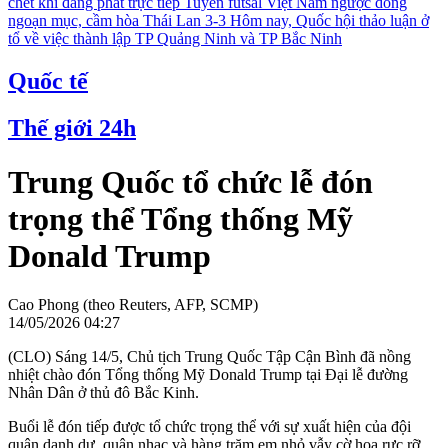
chết khi đang phát trực tiếp
Tuyển futsal Việt Nam ngược dòng
ngoạn mục, cầm hòa Thái Lan 3-3
Hôm nay, Quốc hội thảo luận ở
tổ về việc thành lập TP Quảng Ninh và TP Bắc Ninh
Quốc tế
Thế giới 24h
Trung Quốc tổ chức lễ đón
trọng thể Tổng thống Mỹ
Donald Trump
Cao Phong (theo Reuters, AFP, SCMP)
14/05/2026 04:27
(CLO) Sáng 14/5, Chủ tịch Trung Quốc Tập Cận Bình đã nồng
nhiệt chào đón Tổng thống Mỹ Donald Trump tại Đại lễ đường
Nhân Dân ở thủ đô Bắc Kinh.
Buổi lễ đón tiếp được tổ chức trọng thể với sự xuất hiện của đội
quân danh dự, quân nhạc và hàng trăm em nhỏ vẫy cờ hoa rực rỡ.