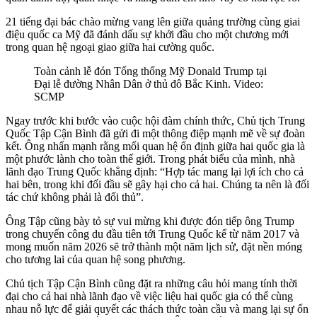
21 tiếng đại bác chào mừng vang lên giữa quảng trường cùng giai
điệu quốc ca Mỹ đã đánh dấu sự khởi đầu cho một chương mới
trong quan hệ ngoại giao giữa hai cường quốc.
Toàn cảnh lễ đón Tổng thống Mỹ Donald Trump tại
Đại lễ đường Nhân Dân ở thủ đô Bắc Kinh. Video:
SCMP
Ngay trước khi bước vào cuộc hội đàm chính thức, Chủ tịch Trung
Quốc Tập Cận Bình đã gửi đi một thông điệp mạnh mẽ về sự đoàn
kết. Ông nhấn mạnh rằng mối quan hệ ổn định giữa hai quốc gia là
một phước lành cho toàn thế giới. Trong phát biểu của mình, nhà
lãnh đạo Trung Quốc khẳng định: “Hợp tác mang lại lợi ích cho cả
hai bên, trong khi đối đầu sẽ gây hại cho cả hai. Chúng ta nên là đối
tác chứ không phải là đối thủ”.
Ông Tập cũng bày tỏ sự vui mừng khi được đón tiếp ông Trump
trong chuyến công du đầu tiên tới Trung Quốc kể từ năm 2017 và
mong muốn năm 2026 sẽ trở thành một năm lịch sử, đặt nền móng
cho tương lai của quan hệ song phương.
Chủ tịch Tập Cận Bình cũng đặt ra những câu hỏi mang tính thời
đại cho cả hai nhà lãnh đạo về việc liệu hai quốc gia có thể cùng
nhau nỗ lực để giải quyết các thách thức toàn cầu và mang lại sự ổn