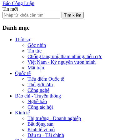
Báo Công Luận
Tin mới
Tìm kiếm
Danh mục
Thời sự
Góc nhìn
Tin tức
Chống lãng phí, tham nhũng, tiêu cực
Việt Nam - Kỷ nguyên vươn mình
Mặt trận
Quốc tế
Tiêu điểm Quốc tế
Thế giới 24h
Công nghệ
Báo chí - Truyền thông
Nghề báo
Công tác hội
Kinh tế
Thị trường - Doanh nghiệp
Bất động sản
Kinh tế vĩ mô
Đầu tư - Tài chính