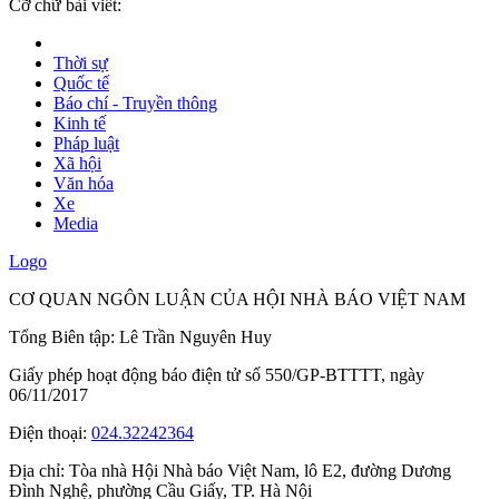
Cỡ chữ bài viết:
Thời sự
Quốc tế
Báo chí - Truyền thông
Kinh tế
Pháp luật
Xã hội
Văn hóa
Xe
Media
Logo
CƠ QUAN NGÔN LUẬN CỦA HỘI NHÀ BÁO VIỆT NAM
Tổng Biên tập: Lê Trần Nguyên Huy
Giấy phép hoạt động báo điện tử số 550/GP-BTTTT, ngày
06/11/2017
Điện thoại:
024.32242364
Địa chỉ:
Tòa nhà Hội Nhà báo Việt Nam, lô E2, đường Dương
Đình Nghệ, phường Cầu Giấy, TP. Hà Nội