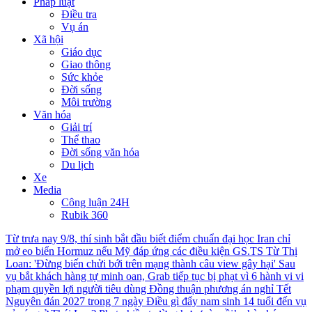
Pháp luật
Điều tra
Vụ án
Xã hội
Giáo dục
Giao thông
Sức khỏe
Đời sống
Môi trường
Văn hóa
Giải trí
Thể thao
Đời sống văn hóa
Du lịch
Xe
Media
Công luận 24H
Rubik 360
Từ trưa nay 9/8, thí sinh bắt đầu biết điểm chuẩn đại học
Iran chỉ
mở eo biển Hormuz nếu Mỹ đáp ứng các điều kiện
GS.TS Từ Thị
Loan: 'Đừng biến chửi bới trên mạng thành câu view gây hại'
Sau
vụ bắt khách hàng tự minh oan, Grab tiếp tục bị phạt vì 6 hành vi vi
phạm quyền lợi người tiêu dùng
Đồng thuận phương án nghỉ Tết
Nguyên đán 2027 trong 7 ngày
Điều gì đẩy nam sinh 14 tuổi đến vụ