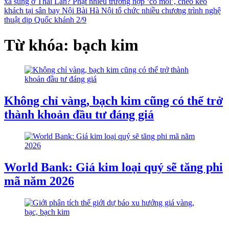
xả súng ở Thái Lan?
Phạt nhiều trường hợp ‘cò mồi’, chèo kéo
khách tại sân bay Nội Bài
Hà Nội tổ chức nhiều chương trình nghệ
thuật dịp Quốc khánh 2/9
Từ khóa: bạch kim
Không chỉ vàng, bạch kim cũng có thể trở
thành khoản đầu tư đáng giá
World Bank: Giá kim loại quý sẽ tăng phi
mã năm 2026