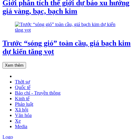
Giới phân tích thế giới dự báo xu hướng
giá vàng, bạc, bạch kim
Trước “sóng gió” toàn cầu, giá bạch kim
dự kiến tăng vọt
Xem thêm
Thời sự
Quốc tế
Báo chí - Truyền thông
Kinh tế
Pháp luật
Xã hội
Văn hóa
Xe
Media
Logo