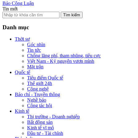
Báo Công Luận
Tin mới
Tìm kiếm
Danh mục
Thời sự
Góc nhìn
Tin tức
Chống lãng phí, tham nhũng, tiêu cực
Việt Nam - Kỷ nguyên vươn mình
Mặt trận
Quốc tế
Tiêu điểm Quốc tế
Thế giới 24h
Công nghệ
Báo chí - Truyền thông
Nghề báo
Công tác hội
Kinh tế
Thị trường - Doanh nghiệp
Bất động sản
Kinh tế vĩ mô
Đầu tư - Tài chính