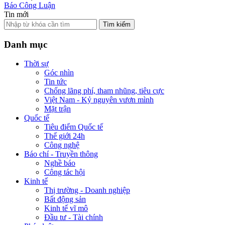
Báo Công Luận
Tin mới
Tìm kiếm
Danh mục
Thời sự
Góc nhìn
Tin tức
Chống lãng phí, tham nhũng, tiêu cực
Việt Nam - Kỷ nguyên vươn mình
Mặt trận
Quốc tế
Tiêu điểm Quốc tế
Thế giới 24h
Công nghệ
Báo chí - Truyền thông
Nghề báo
Công tác hội
Kinh tế
Thị trường - Doanh nghiệp
Bất động sản
Kinh tế vĩ mô
Đầu tư - Tài chính