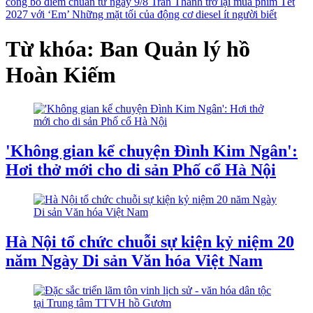
công bố điểm chuẩn từ ngày 9/8
Trấn Thành trở lại mùa phim Tết
2027 với ‘Em’
Những mặt tối của động cơ diesel ít người biết
Từ khóa: Ban Quản lý hồ
Hoàn Kiếm
'Không gian kể chuyện Đình Kim Ngân':
Hơi thở mới cho di sản Phố cổ Hà Nội
Hà Nội tổ chức chuỗi sự kiện kỷ niệm 20
năm Ngày Di sản Văn hóa Việt Nam