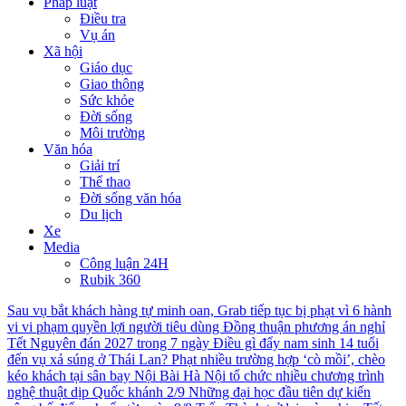
Pháp luật
Điều tra
Vụ án
Xã hội
Giáo dục
Giao thông
Sức khỏe
Đời sống
Môi trường
Văn hóa
Giải trí
Thể thao
Đời sống văn hóa
Du lịch
Xe
Media
Công luận 24H
Rubik 360
Sau vụ bắt khách hàng tự minh oan, Grab tiếp tục bị phạt vì 6 hành
vi vi phạm quyền lợi người tiêu dùng
Đồng thuận phương án nghỉ
Tết Nguyên đán 2027 trong 7 ngày
Điều gì đẩy nam sinh 14 tuổi
đến vụ xả súng ở Thái Lan?
Phạt nhiều trường hợp ‘cò mồi’, chèo
kéo khách tại sân bay Nội Bài
Hà Nội tổ chức nhiều chương trình
nghệ thuật dịp Quốc khánh 2/9
Những đại học đầu tiên dự kiến