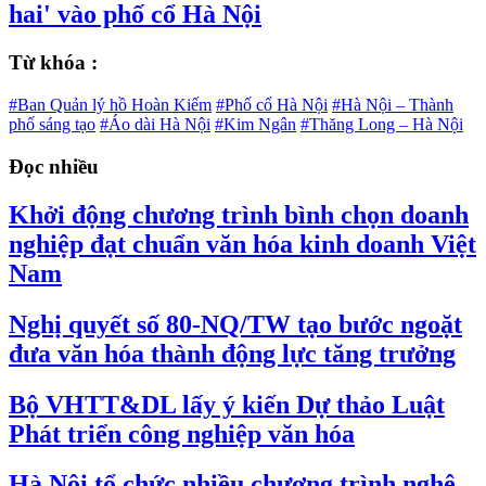
hai' vào phố cổ Hà Nội
Từ khóa :
#Ban Quản lý hồ Hoàn Kiếm
#Phố cổ Hà Nội
#Hà Nội – Thành
phố sáng tạo
#Áo dài Hà Nội
#Kim Ngân
#Thăng Long – Hà Nội
Đọc nhiều
Khởi động chương trình bình chọn doanh
nghiệp đạt chuẩn văn hóa kinh doanh Việt
Nam
Nghị quyết số 80-NQ/TW tạo bước ngoặt
đưa văn hóa thành động lực tăng trưởng
Bộ VHTT&DL lấy ý kiến Dự thảo Luật
Phát triển công nghiệp văn hóa
Hà Nội tổ chức nhiều chương trình nghệ