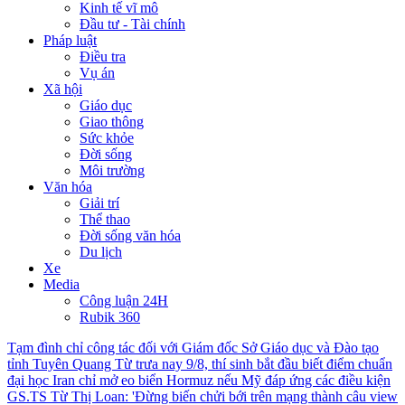
Kinh tế vĩ mô
Đầu tư - Tài chính
Pháp luật
Điều tra
Vụ án
Xã hội
Giáo dục
Giao thông
Sức khỏe
Đời sống
Môi trường
Văn hóa
Giải trí
Thể thao
Đời sống văn hóa
Du lịch
Xe
Media
Công luận 24H
Rubik 360
Tạm đình chỉ công tác đối với Giám đốc Sở Giáo dục và Đào tạo
tỉnh Tuyên Quang
Từ trưa nay 9/8, thí sinh bắt đầu biết điểm chuẩn
đại học
Iran chỉ mở eo biển Hormuz nếu Mỹ đáp ứng các điều kiện
GS.TS Từ Thị Loan: 'Đừng biến chửi bới trên mạng thành câu view