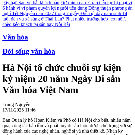
gây hại'
Sau vụ bắt khách hàng tự minh oan, Grab tiếp tục bị phạt vì
6 hành vi vi phạm quyền lợi người tiêu dùng
Đồng thuận phương án
nghỉ Tết Nguyên đán 2027 trong 7 ngày
Điều gì đẩy nam sinh 14
tuổi đến vụ xả súng ở Thái Lan?
Phạt nhiều trường hợp ‘cò mồi’,
chèo kéo khách tại sân bay Nội Bài
Văn hóa
Đời sống văn hóa
Hà Nội tổ chức chuỗi sự kiện
kỷ niệm 20 năm Ngày Di sản
Văn hóa Việt Nam
Trung Nguyễn
17/11/2025 11:46
Ban Quản lý hồ Hoàn Kiếm và Phố cổ Hà Nội cho biết, nhiều năm
qua, công tác bảo tồn và phát huy di sản luôn được chú trọng với sự
đồng hành của các nghệ nhân, nghệ sĩ và nhà thiết kế. Nhân kỷ