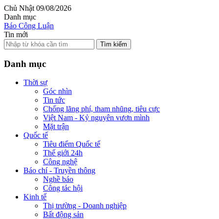
Chủ Nhật 09/08/2026
Danh mục
Báo Công Luận
Tin mới
Tìm kiếm
Danh mục
Thời sự
Góc nhìn
Tin tức
Chống lãng phí, tham nhũng, tiêu cực
Việt Nam - Kỷ nguyên vươn mình
Mặt trận
Quốc tế
Tiêu điểm Quốc tế
Thế giới 24h
Công nghệ
Báo chí - Truyền thông
Nghề báo
Công tác hội
Kinh tế
Thị trường - Doanh nghiệp
Bất động sản