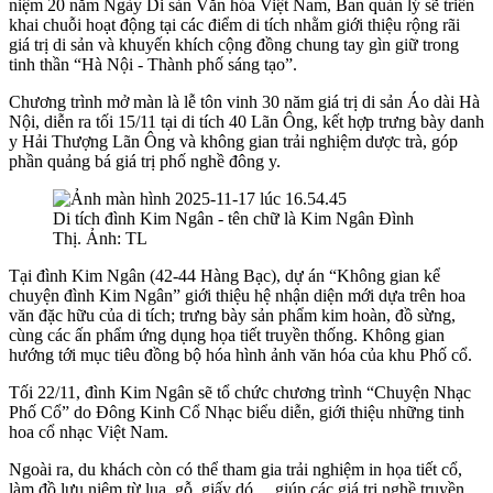
niệm 20 năm Ngày Di sản Văn hóa Việt Nam, Ban quản lý sẽ triển
khai chuỗi hoạt động tại các điểm di tích nhằm giới thiệu rộng rãi
giá trị di sản và khuyến khích cộng đồng chung tay gìn giữ trong
tinh thần “Hà Nội - Thành phố sáng tạo”.
Chương trình mở màn là lễ tôn vinh 30 năm giá trị di sản Áo dài Hà
Nội, diễn ra tối 15/11 tại di tích 40 Lãn Ông, kết hợp trưng bày danh
y Hải Thượng Lãn Ông và không gian trải nghiệm dược trà, góp
phần quảng bá giá trị phố nghề đông y.
Di tích đình Kim Ngân - tên chữ là Kim Ngân Đình
Thị. Ảnh: TL
Tại đình Kim Ngân (42-44 Hàng Bạc), dự án “Không gian kể
chuyện đình Kim Ngân” giới thiệu hệ nhận diện mới dựa trên hoa
văn đặc hữu của di tích; trưng bày sản phẩm kim hoàn, đồ sừng,
cùng các ấn phẩm ứng dụng họa tiết truyền thống. Không gian
hướng tới mục tiêu đồng bộ hóa hình ảnh văn hóa của khu Phố cổ.
Tối 22/11, đình Kim Ngân sẽ tổ chức chương trình “Chuyện Nhạc
Phố Cổ” do Đông Kinh Cổ Nhạc biểu diễn, giới thiệu những tinh
hoa cổ nhạc Việt Nam.
Ngoài ra, du khách còn có thể tham gia trải nghiệm in họa tiết cổ,
làm đồ lưu niệm từ lụa, gỗ, giấy dó… giúp các giá trị nghề truyền