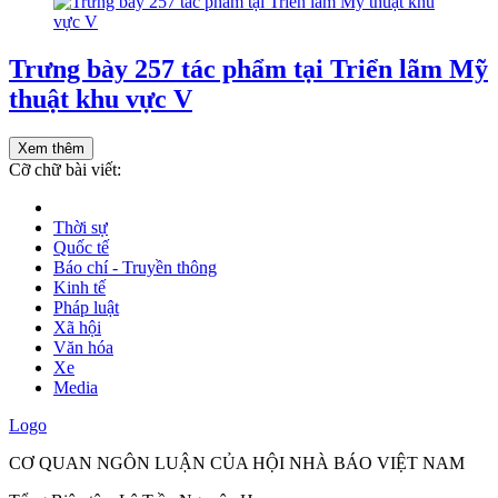
Trưng bày 257 tác phẩm tại Triển lãm Mỹ
thuật khu vực V
Xem thêm
Cỡ chữ bài viết:
Thời sự
Quốc tế
Báo chí - Truyền thông
Kinh tế
Pháp luật
Xã hội
Văn hóa
Xe
Media
Logo
CƠ QUAN NGÔN LUẬN CỦA HỘI NHÀ BÁO VIỆT NAM