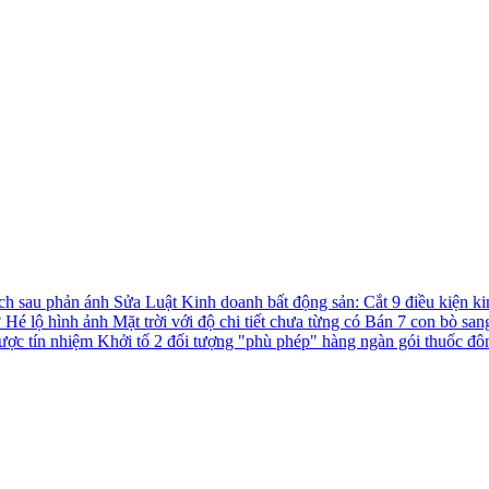
ách sau phản ánh
Sửa Luật Kinh doanh bất động sản: Cắt 9 điều kiện ki
?
Hé lộ hình ảnh Mặt trời với độ chi tiết chưa từng có
Bán 7 con bò san
được tín nhiệm
Khởi tố 2 đối tượng "phù phép" hàng ngàn gói thuốc đô