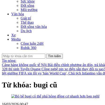
Sức khỏe
Đời sống
Môi trường
Văn hóa
Giải trí
Thể thao
Đời sống văn hóa
Du lịch
Xe
Media
Công luận 24H
Rubik 360
Tìm kiếm
Tin nóng:
Cảng hàng không quốc tế Nội Bài điều chỉnh phương án đón, trả kh
328 thí sinh Tuyên Quang
Công nghệ pin xe điện sắp thay đổi ra sao
liệt giường
FIFA xin lỗi vụ 'bán World Cup', Chủ tịch Infantino vẫn 
Từ khóa: bugi cũ
16/03/2026 00:47