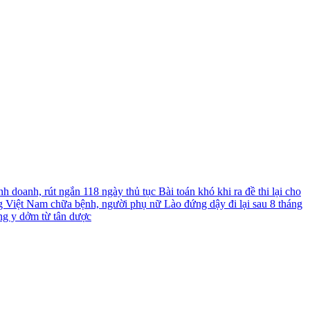
nh doanh, rút ngắn 118 ngày thủ tục
Bài toán khó khi ra đề thi lại cho
g Việt Nam chữa bệnh, người phụ nữ Lào đứng dậy đi lại sau 8 tháng
ng y dởm từ tân dược