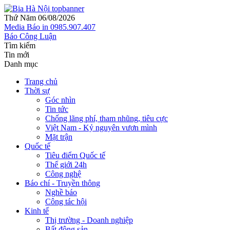
Thứ Năm 06/08/2026
Media
Báo in
0985.907.407
Báo Công Luận
Tìm kiếm
Tin mới
Danh mục
Trang chủ
Thời sự
Góc nhìn
Tin tức
Chống lãng phí, tham nhũng, tiêu cực
Việt Nam - Kỷ nguyên vươn mình
Mặt trận
Quốc tế
Tiêu điểm Quốc tế
Thế giới 24h
Công nghệ
Báo chí - Truyền thông
Nghề báo
Công tác hội
Kinh tế
Thị trường - Doanh nghiệp
Bất động sản