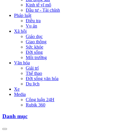
Kinh tế vĩ mô
Đầu tư - Tài chính
Pháp luật
Điều tra
Vụ án
Xã hội
Giáo dục
Giao thông
Sức khỏe
Đời sống
Môi trường
Văn hóa
Giải trí
Thể thao
Đời sống văn hóa
Du lịch
Xe
Media
Công luận 24H
Rubik 360
Danh mục