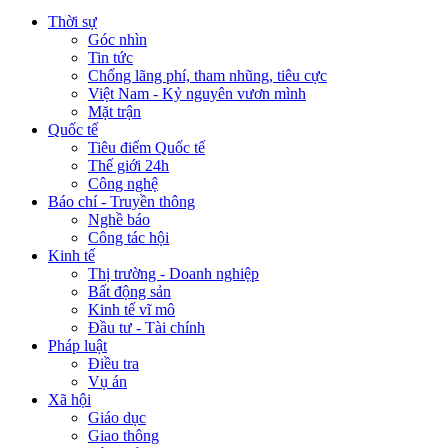
Thời sự
Góc nhìn
Tin tức
Chống lãng phí, tham nhũng, tiêu cực
Việt Nam - Kỷ nguyên vươn mình
Mặt trận
Quốc tế
Tiêu điểm Quốc tế
Thế giới 24h
Công nghệ
Báo chí - Truyền thông
Nghề báo
Công tác hội
Kinh tế
Thị trường - Doanh nghiệp
Bất động sản
Kinh tế vĩ mô
Đầu tư - Tài chính
Pháp luật
Điều tra
Vụ án
Xã hội
Giáo dục
Giao thông