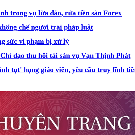
h trong vụ lừa đảo, rửa tiền sàn Forex
hống chế người trái pháp luật
g sức vi phạm bị xử lý
hỉ đạo thu hồi tài sản vụ Vạn Thịnh Phát
nh tụt' hạng giáo viên, yêu cầu truy lĩnh ti