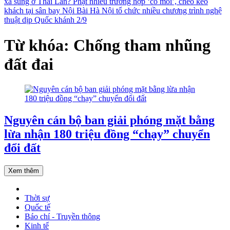
xả súng ở Thái Lan?
Phạt nhiều trường hợp ‘cò mồi’, chèo kéo
khách tại sân bay Nội Bài
Hà Nội tổ chức nhiều chương trình nghệ
thuật dịp Quốc khánh 2/9
Từ khóa: Chống tham nhũng
đất đai
Nguyên cán bộ ban giải phóng mặt bằng
lừa nhận 180 triệu đồng “chạy” chuyển
đổi đất
Xem thêm
Thời sự
Quốc tế
Báo chí - Truyền thông
Kinh tế