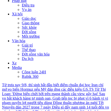
Pháp luật
Điều tra
Vụ án
Xã hội
Giáo dục
Giao thông
Sức khỏe
Đời sống
Môi trường
Văn hóa
Giải trí
Thể thao
Đời sống văn hóa
Du lịch
Xe
Media
Công luận 24H
Rubik 360
Từ trưa nay 9/8, thí sinh bắt đầu biết điểm chuẩn đại học
Iran chỉ
mở eo biển Hormuz nếu Mỹ đáp ứng các điều kiện
GS.TS Từ Thị
Loan: 'Đừng biến chửi bới trên mạng thành câu view gây hại'
Sau
vụ bắt khách hàng tự minh oan, Grab tiếp tục bị phạt vì 6 hành vi vi
phạm quyền lợi người tiêu dùng
Đồng thuận phương án nghỉ Tết
Nguyên đán 2027 trong 7 ngày
Điều gì đẩy nam sinh 14 tuổi đến vụ