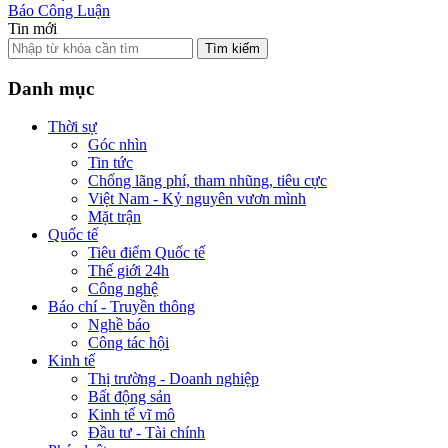
Báo Công Luận
Tin mới
Tìm kiếm
Danh mục
Thời sự
Góc nhìn
Tin tức
Chống lãng phí, tham nhũng, tiêu cực
Việt Nam - Kỷ nguyên vươn mình
Mặt trận
Quốc tế
Tiêu điểm Quốc tế
Thế giới 24h
Công nghệ
Báo chí - Truyền thông
Nghề báo
Công tác hội
Kinh tế
Thị trường - Doanh nghiệp
Bất động sản
Kinh tế vĩ mô
Đầu tư - Tài chính