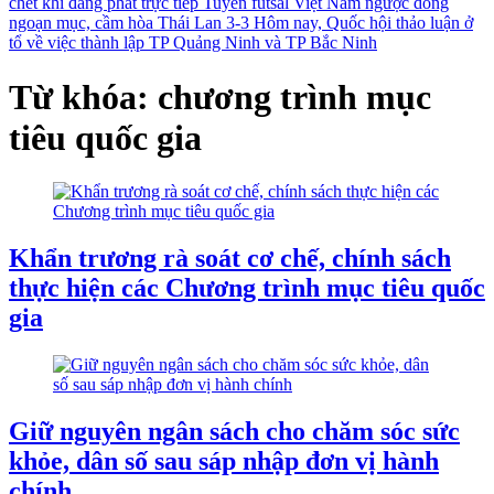
chết khi đang phát trực tiếp
Tuyển futsal Việt Nam ngược dòng
ngoạn mục, cầm hòa Thái Lan 3-3
Hôm nay, Quốc hội thảo luận ở
tổ về việc thành lập TP Quảng Ninh và TP Bắc Ninh
Từ khóa: chương trình mục
tiêu quốc gia
Khẩn trương rà soát cơ chế, chính sách
thực hiện các Chương trình mục tiêu quốc
gia
Giữ nguyên ngân sách cho chăm sóc sức
khỏe, dân số sau sáp nhập đơn vị hành
chính