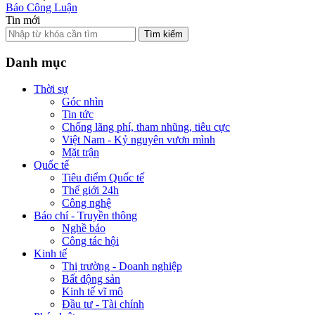
Báo Công Luận
Tin mới
Tìm kiếm
Danh mục
Thời sự
Góc nhìn
Tin tức
Chống lãng phí, tham nhũng, tiêu cực
Việt Nam - Kỷ nguyên vươn mình
Mặt trận
Quốc tế
Tiêu điểm Quốc tế
Thế giới 24h
Công nghệ
Báo chí - Truyền thông
Nghề báo
Công tác hội
Kinh tế
Thị trường - Doanh nghiệp
Bất động sản
Kinh tế vĩ mô
Đầu tư - Tài chính