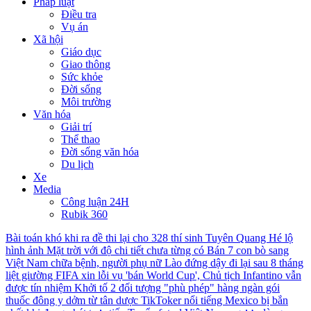
Pháp luật
Điều tra
Vụ án
Xã hội
Giáo dục
Giao thông
Sức khỏe
Đời sống
Môi trường
Văn hóa
Giải trí
Thể thao
Đời sống văn hóa
Du lịch
Xe
Media
Công luận 24H
Rubik 360
Bài toán khó khi ra đề thi lại cho 328 thí sinh Tuyên Quang
Hé lộ
hình ảnh Mặt trời với độ chi tiết chưa từng có
Bán 7 con bò sang
Việt Nam chữa bệnh, người phụ nữ Lào đứng dậy đi lại sau 8 tháng
liệt giường
FIFA xin lỗi vụ 'bán World Cup', Chủ tịch Infantino vẫn
được tín nhiệm
Khởi tố 2 đối tượng "phù phép" hàng ngàn gói
thuốc đông y dởm từ tân dược
TikToker nổi tiếng Mexico bị bắn