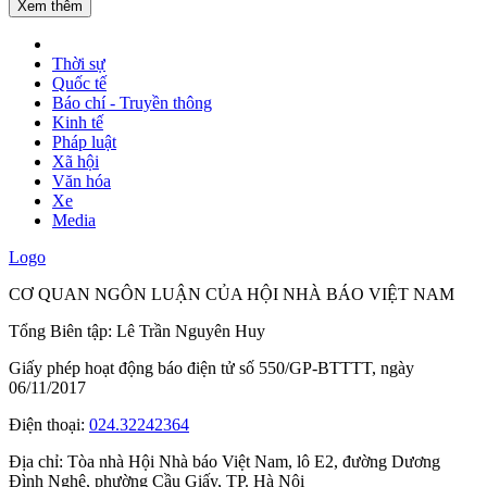
Xem thêm
Thời sự
Quốc tế
Báo chí - Truyền thông
Kinh tế
Pháp luật
Xã hội
Văn hóa
Xe
Media
Logo
CƠ QUAN NGÔN LUẬN CỦA HỘI NHÀ BÁO VIỆT NAM
Tổng Biên tập: Lê Trần Nguyên Huy
Giấy phép hoạt động báo điện tử số 550/GP-BTTTT, ngày
06/11/2017
Điện thoại:
024.32242364
Địa chỉ:
Tòa nhà Hội Nhà báo Việt Nam, lô E2, đường Dương
Đình Nghệ, phường Cầu Giấy, TP. Hà Nội