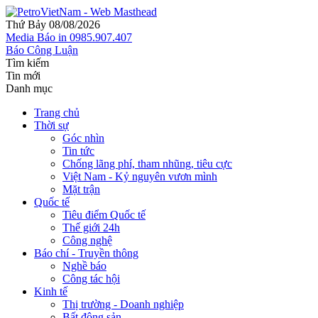
Thứ Bảy 08/08/2026
Media
Báo in
0985.907.407
Báo Công Luận
Tìm kiếm
Tin mới
Danh mục
Trang chủ
Thời sự
Góc nhìn
Tin tức
Chống lãng phí, tham nhũng, tiêu cực
Việt Nam - Kỷ nguyên vươn mình
Mặt trận
Quốc tế
Tiêu điểm Quốc tế
Thế giới 24h
Công nghệ
Báo chí - Truyền thông
Nghề báo
Công tác hội
Kinh tế
Thị trường - Doanh nghiệp
Bất động sản