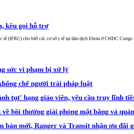
, kêu gọi hỗ trợ
tế (IFRC) cho biết các cơ sở y tế tại tâm dịch Ebola ở CHDC Congo đa
g sức vi phạm bị xử lý
hống chế người trái pháp luật
nh tụt' hạng giáo viên, yêu cầu truy lĩnh ti
ề bồi thường giải phóng mặt bằng và quản 
m bản mới, Ranger và Transit nhận ưu đãi g