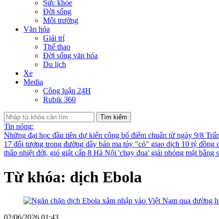
Sức khỏe
Đời sống
Môi trường
Văn hóa
Giải trí
Thể thao
Đời sống văn hóa
Du lịch
Xe
Media
Công luận 24H
Rubik 360
Tìm kiếm
Tin nóng:
Những đại học đầu tiên dự kiến công bố điểm chuẩn từ ngày 9/8
Trấ
17 đối tượng trong đường dây bán ma túy "cỏ" giao dịch 10 tỷ đồng 
thấp nhiệt đới, gió giật cấp 8
Hà Nội 'chạy đua' giải phóng mặt bằng
Từ khóa: dịch Ebola
02/06/2026 01:43