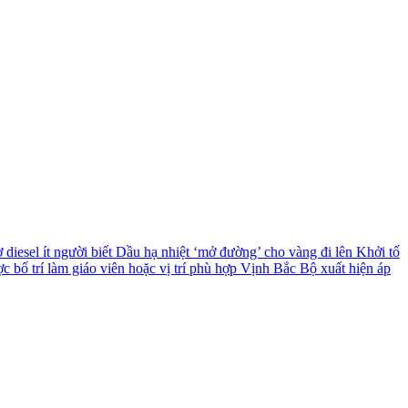
diesel ít người biết
Dầu hạ nhiệt ‘mở đường’ cho vàng đi lên
Khởi tố
c bố trí làm giáo viên hoặc vị trí phù hợp
Vịnh Bắc Bộ xuất hiện áp