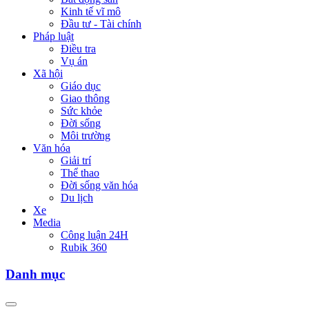
Kinh tế vĩ mô
Đầu tư - Tài chính
Pháp luật
Điều tra
Vụ án
Xã hội
Giáo dục
Giao thông
Sức khỏe
Đời sống
Môi trường
Văn hóa
Giải trí
Thể thao
Đời sống văn hóa
Du lịch
Xe
Media
Công luận 24H
Rubik 360
Danh mục