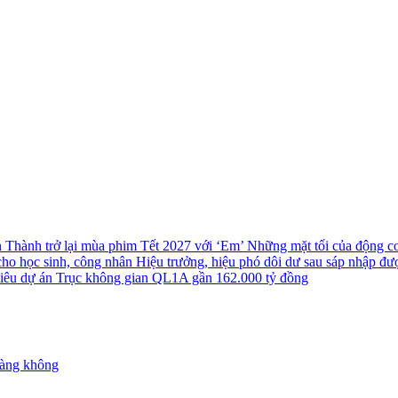
n Thành trở lại mùa phim Tết 2027 với ‘Em’
Những mặt tối của động cơ 
cho học sinh, công nhân
Hiệu trưởng, hiệu phó dôi dư sau sáp nhập đượ
 siêu dự án Trục không gian QL1A gần 162.000 tỷ đồng