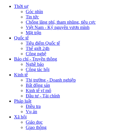
Thời sự
Góc nhìn
Tin tức
Chống lãng phí, tham nhũng, tiêu cực
Việt Nam - Kỷ nguyên vươn mình
Mặt trận
Quốc tế
Tiêu điểm Quốc tế
Thế giới 24h
Công nghệ
Báo chí - Truyền thông
Nghề báo
Công tác hội
Kinh tế
Thị trường - Doanh nghiệp
Bất động sản
Kinh tế vĩ mô
Đầu tư - Tài chính
Pháp luật
Điều tra
Vụ án
Xã hội
Giáo dục
Giao thông