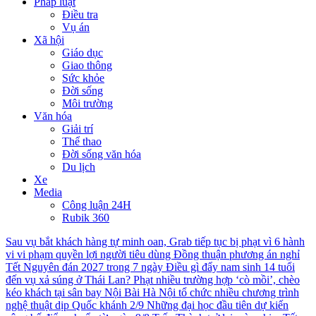
Pháp luật
Điều tra
Vụ án
Xã hội
Giáo dục
Giao thông
Sức khỏe
Đời sống
Môi trường
Văn hóa
Giải trí
Thể thao
Đời sống văn hóa
Du lịch
Xe
Media
Công luận 24H
Rubik 360
Sau vụ bắt khách hàng tự minh oan, Grab tiếp tục bị phạt vì 6 hành
vi vi phạm quyền lợi người tiêu dùng
Đồng thuận phương án nghỉ
Tết Nguyên đán 2027 trong 7 ngày
Điều gì đẩy nam sinh 14 tuổi
đến vụ xả súng ở Thái Lan?
Phạt nhiều trường hợp ‘cò mồi’, chèo
kéo khách tại sân bay Nội Bài
Hà Nội tổ chức nhiều chương trình
nghệ thuật dịp Quốc khánh 2/9
Những đại học đầu tiên dự kiến