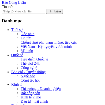
Báo Công Luận
Tin mới
Tìm kiếm
Danh mục
Thời sự
Góc nhìn
Tin tức
Chống lãng phí, tham nhũng, tiêu cực
Việt Nam - Kỷ nguyên vươn mình
Mặt trận
Quốc tế
Tiêu điểm Quốc tế
Thế giới 24h
Công nghệ
Báo chí - Truyền thông
Nghề báo
Công tác hội
Kinh tế
Thị trường - Doanh nghiệp
Bất động sản
Kinh tế vĩ mô
Đầu tư - Tài chính