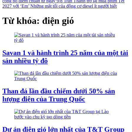
công bố điểm chuẩn từ ngày 9/8
Trấn Thành trở lại mùa phim Tết
2027 với ‘Em’
Những mặt tối của động cơ diesel ít người biết
Từ khóa: điện gió
Savan 1 và hành trình 25 năm của một tài
sản nhiều tỷ đô
Than đá lần đầu chiếm dưới 50% sản
lượng điện của Trung Quốc
Dự án điện gió lớn nhất của T&T Group