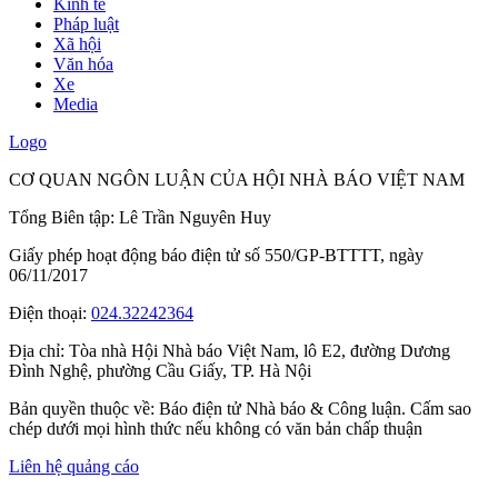
Kinh tế
Pháp luật
Xã hội
Văn hóa
Xe
Media
Logo
CƠ QUAN NGÔN LUẬN CỦA HỘI NHÀ BÁO VIỆT NAM
Tổng Biên tập: Lê Trần Nguyên Huy
Giấy phép hoạt động báo điện tử số 550/GP-BTTTT, ngày
06/11/2017
Điện thoại:
024.32242364
Địa chỉ:
Tòa nhà Hội Nhà báo Việt Nam, lô E2, đường Dương
Đình Nghệ, phường Cầu Giấy, TP. Hà Nội
Bản quyền thuộc về: Báo điện tử Nhà báo & Công luận. Cấm sao
chép dưới mọi hình thức nếu không có văn bản chấp thuận
Liên hệ quảng cáo