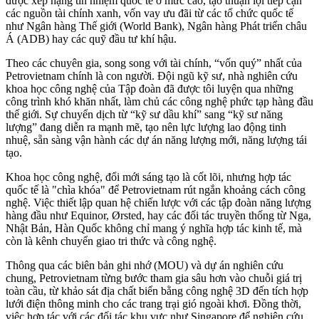
được xếp hạng tín nhiệm quốc tế ở mức cao, tạo thuận lợi tiếp cận
các nguồn tài chính xanh, vốn vay ưu đãi từ các tổ chức quốc tế
như Ngân hàng Thế giới (World Bank), Ngân hàng Phát triển châu
Á (ADB) hay các quỹ đầu tư khí hậu.
Theo các chuyên gia, song song với tài chính, “vốn quý” nhất của
Petrovietnam chính là con người. Đội ngũ kỹ sư, nhà nghiên cứu
khoa học công nghệ của Tập đoàn đã được tôi luyện qua những
công trình khó khăn nhất, làm chủ các công nghệ phức tạp hàng đầu
thế giới. Sự chuyển dịch từ “kỹ sư dầu khí” sang “kỹ sư năng
lượng” đang diễn ra mạnh mẽ, tạo nên lực lượng lao động tinh
nhuệ, sẵn sàng vận hành các dự án năng lượng mới, năng lượng tái
tạo.
Khoa học công nghệ, đổi mới sáng tạo là cốt lõi, nhưng hợp tác
quốc tế là "chìa khóa" để Petrovietnam rút ngắn khoảng cách công
nghệ. Việc thiết lập quan hệ chiến lược với các tập đoàn năng lượng
hàng đầu như Equinor, Ørsted, hay các đối tác truyền thống từ Nga,
Nhật Bản, Hàn Quốc không chỉ mang ý nghĩa hợp tác kinh tế, mà
còn là kênh chuyển giao tri thức và công nghệ.
Thông qua các biên bản ghi nhớ (MOU) và dự án nghiên cứu
chung, Petrovietnam từng bước tham gia sâu hơn vào chuỗi giá trị
toàn cầu, từ khảo sát địa chất biển bằng công nghệ 3D đến tích hợp
lưới điện thông minh cho các trang trại gió ngoài khơi. Đồng thời,
việc hợp tác với các đối tác khu vực như Singapore để nghiên cứu