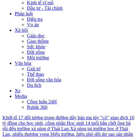
Kinh tế vĩ mô
Đầu tư - Tài chính
Pháp luật
Điều tra
Vụ án
Xã hội
Giáo dục
Giao thông
Sức khỏe
Đời sống
Môi trường
Văn hóa
Giải trí
Thể thao
Đời sống văn hóa
Du lịch
Xe
Media
Công luận 24H
Rubik 360
Khởi tố 17 đối tượng trong đường dây bán ma túy "cỏ" giao dịch 10
tỷ đồng cho học sinh, công nhân
Học sinh 14 tuổi bắn chết ông bà
rồi đến trường xả súng ở Thái Lan
Xả súng tại trường học ở Thái
Lan, nhiều thương vong
Hiệu trưởng, hiệu phó dôi dư sau sáp nhập