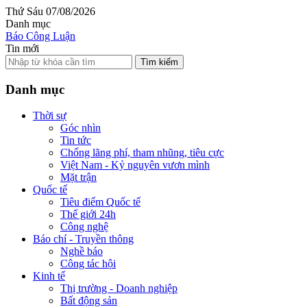
Thứ Sáu 07/08/2026
Danh mục
Báo Công Luận
Tin mới
Tìm kiếm
Danh mục
Thời sự
Góc nhìn
Tin tức
Chống lãng phí, tham nhũng, tiêu cực
Việt Nam - Kỷ nguyên vươn mình
Mặt trận
Quốc tế
Tiêu điểm Quốc tế
Thế giới 24h
Công nghệ
Báo chí - Truyền thông
Nghề báo
Công tác hội
Kinh tế
Thị trường - Doanh nghiệp
Bất động sản