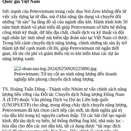
Quốc gia Việt Nam
Sức mạnh của Petrovietnam trong cuộc đua Net Zero không đến từ
việc xây dựng lại từ đầu, mà ở khả năng tận dụng và chuyển đổi
những “di sản” hạ tầng đồ sộ của ngành dầu khí. Hành trình hơn 50
năm hình thành và phát triển đã giúp Petrovietnam sở hữu hệ thống
công trình kỹ thuật, dữ liệu địa chất, chuỗi dịch vụ kỹ thuật và đội
ngũ nhân lực tinh nhuệ mà hiếm tập đoàn nào tại Việt Nam có được.
Trong bối cảnh chuyển dịch năng lượng, chính những tài sản ấy trở
thành lợi thế cạnh tranh cốt lõi, giúp Petrovietnam rút ngắn thời
gian, tối ưu chi phí và giảm thiểu rủi ro khi triển khai các dự án
năng lượng xanh.
Petrovietnam: Từ trụ cột an ninh năng lượng đến doanh
nghiệp tiên phong chuyển dịch năng lượng.
TS. Hoàng Tuấn Dũng - Thành viên Nhóm tư vấn chính sách năng
lượng bền vững của Đối tác Chuyển dịch Năng lượng Đông Nam
Á (ETP) thuộc Văn phòng Dịch vụ Dự án Liên hợp quốc
(UNOPS/ETP) cho rằng, trong dòng chảy dịch chuyển năng lượng,
Petrovietnam đã lựa chọn cách tiếp cận mới, tái định nghĩa giá trị
của dầu khí trong kỷ nguyên carbon thấp. Từ các bãi chế tạo ngoài
khơi, đội tàu dịch vụ biển, hệ thống đường ống khí, nhà máy lọc -
hóa dầu cho đến các mỏ dầu khí, tất cả đang được “tái mục đích