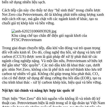
biển sử dụng nhiên liệu sạch.
Cách tiếp cận này cho thấy tư duy “hệ sinh thái” trong chiến lược
Net Zero của Petrovietnam, đó là không phát triển năng lượng xanh
một cách rời rạc, mà gắn chặt với các ngành kinh tế khác, tạo ra
chuỗi giá trị khép kín và bền vững.
Khu cảng chế tạo chân đế điện gió ngoài khơi của
PTSC/Petrovietnam
Trong giai đoạn chuyển tiếp, dầu khí vẫn đóng vai trò quan trọng
đối với nền kinh tế. Do đó, công nghệ thu hồi, sử dụng và lưu trữ
carbon (CCUS) được xem là giải pháp để xử lý phát thải từ các
ngành công nghiệp nặng. Và một lần nữa, Petrovietnam sở hữu lợi
thế gần như “độc quyền”. Các mỏ dầu khí đã khai thác cạn, dưới
góc nhìn Net Zero, không còn là phế tích mà trở thành kho lưu trữ
carbon tự nhiên vô giá. Không chỉ giúp trung hòa phát thải, CO₂
còn có thể được sử dụng để tăng cường thu hồi dầu (EOR), tạo ra
chu trình khai thác - xử lý carbon khép kín, hiệu quả và bền vững.
Nội lực tài chính và năng lực hợp tác quốc tế
Thực hiện “Net Zero” đòi hỏi nguồn vốn khổng lồ và trình độ kỹ
thuật cao. Petrovietnam hiện là một trong số ít tập đoàn tại Việt Nam