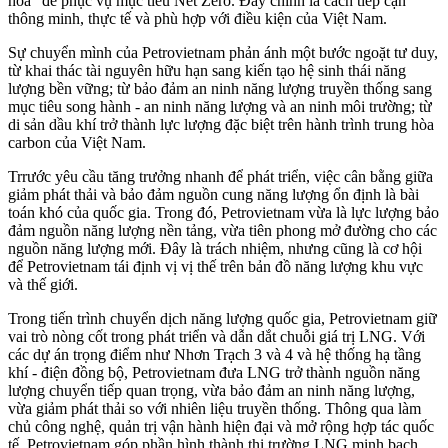
hóa” để phục vụ mục tiêu Net Zero. Đây chính là cách tiếp cận
thông minh, thực tế và phù hợp với điều kiện của Việt Nam.
Sự chuyển mình của Petrovietnam phản ánh một bước ngoặt tư duy,
từ khai thác tài nguyên hữu hạn sang kiến tạo hệ sinh thái năng
lượng bền vững; từ bảo đảm an ninh năng lượng truyền thống sang
mục tiêu song hành - an ninh năng lượng và an ninh môi trường; từ
di sản dầu khí trở thành lực lượng đặc biệt trên hành trình trung hòa
carbon của Việt Nam.
Trrước yêu cầu tăng trưởng nhanh để phát triển, việc cân bằng giữa
giảm phát thải và bảo đảm nguồn cung năng lượng ổn định là bài
toán khó của quốc gia. Trong đó, Petrovietnam vừa là lực lượng bảo
đảm nguồn năng lượng nền tảng, vừa tiên phong mở đường cho các
nguồn năng lượng mới. Đây là trách nhiệm, nhưng cũng là cơ hội
để Petrovietnam tái định vị vị thế trên bản đồ năng lượng khu vực
và thế giới.
Trong tiến trình chuyển dịch năng lượng quốc gia, Petrovietnam giữ
vai trò nòng cốt trong phát triển và dẫn dắt chuỗi giá trị LNG. Với
các dự án trọng điểm như Nhơn Trạch 3 và 4 và hệ thống hạ tầng
khí - điện đồng bộ, Petrovietnam đưa LNG trở thành nguồn năng
lượng chuyển tiếp quan trọng, vừa bảo đảm an ninh năng lượng,
vừa giảm phát thải so với nhiên liệu truyền thống. Thông qua làm
chủ công nghệ, quản trị vận hành hiện đại và mở rộng hợp tác quốc
tế, Petrovietnam góp phần hình thành thị trường LNG minh bạch,