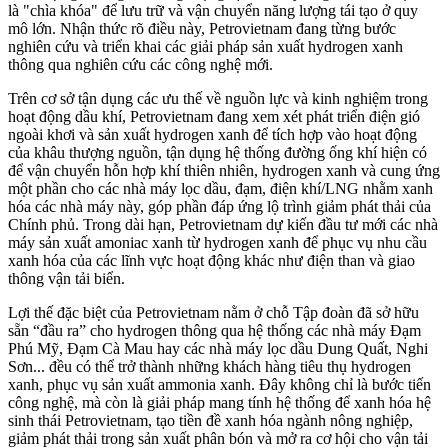
là "chìa khóa" để lưu trữ và vận chuyển năng lượng tái tạo ở quy
mô lớn. Nhận thức rõ điều này, Petrovietnam đang từng bước
nghiên cứu và triển khai các giải pháp sản xuất hydrogen xanh
thông qua nghiên cứu các công nghệ mới.
Trên cơ sở tận dụng các ưu thế về nguồn lực và kinh nghiệm trong
hoạt động dầu khí, Petrovietnam đang xem xét phát triển điện gió
ngoài khơi và sản xuất hydrogen xanh để tích hợp vào hoạt động
của khâu thượng nguồn, tận dụng hệ thống đường ống khí hiện có
để vận chuyển hỗn hợp khí thiên nhiên, hydrogen xanh và cung ứng
một phần cho các nhà máy lọc dầu, đạm, điện khí/LNG nhằm xanh
hóa các nhà máy này, góp phần đáp ứng lộ trình giảm phát thải của
Chính phủ. Trong dài hạn, Petrovietnam dự kiến đầu tư mới các nhà
máy sản xuất amoniac xanh từ hydrogen xanh để phục vụ nhu cầu
xanh hóa của các lĩnh vực hoạt động khác như điện than và giao
thông vận tải biển.
Lợi thế đặc biệt của Petrovietnam nằm ở chỗ Tập đoàn đã sở hữu
sẵn “đầu ra” cho hydrogen thông qua hệ thống các nhà máy Đạm
Phú Mỹ, Đạm Cà Mau hay các nhà máy lọc dầu Dung Quất, Nghi
Sơn... đều có thể trở thành những khách hàng tiêu thụ hydrogen
xanh, phục vụ sản xuất ammonia xanh. Đây không chỉ là bước tiến
công nghệ, mà còn là giải pháp mang tính hệ thống để xanh hóa hệ
sinh thái Petrovietnam, tạo tiền đề xanh hóa ngành nông nghiệp,
giảm phát thải trong sản xuất phân bón và mở ra cơ hội cho vận tải