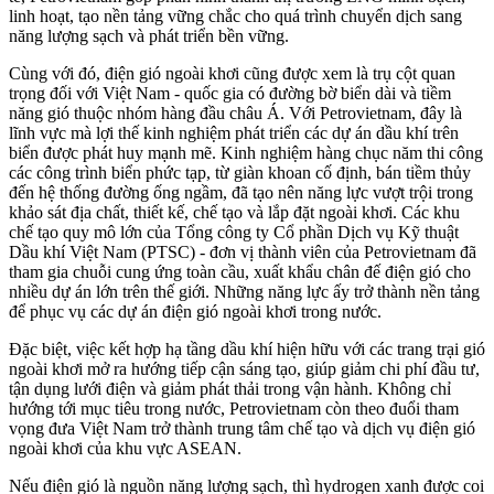
linh hoạt, tạo nền tảng vững chắc cho quá trình chuyển dịch sang
năng lượng sạch và phát triển bền vững.
Cùng với đó, điện gió ngoài khơi cũng được xem là trụ cột quan
trọng đối với Việt Nam - quốc gia có đường bờ biển dài và tiềm
năng gió thuộc nhóm hàng đầu châu Á. Với Petrovietnam, đây là
lĩnh vực mà lợi thế kinh nghiệm phát triển các dự án dầu khí trên
biển được phát huy mạnh mẽ. Kinh nghiệm hàng chục năm thi công
các công trình biển phức tạp, từ giàn khoan cố định, bán tiềm thủy
đến hệ thống đường ống ngầm, đã tạo nên năng lực vượt trội trong
khảo sát địa chất, thiết kế, chế tạo và lắp đặt ngoài khơi. Các khu
chế tạo quy mô lớn của Tổng công ty Cổ phần Dịch vụ Kỹ thuật
Dầu khí Việt Nam (PTSC) - đơn vị thành viên của Petrovietnam đã
tham gia chuỗi cung ứng toàn cầu, xuất khẩu chân đế điện gió cho
nhiều dự án lớn trên thế giới. Những năng lực ấy trở thành nền tảng
để phục vụ các dự án điện gió ngoài khơi trong nước.
Đặc biệt, việc kết hợp hạ tầng dầu khí hiện hữu với các trang trại gió
ngoài khơi mở ra hướng tiếp cận sáng tạo, giúp giảm chi phí đầu tư,
tận dụng lưới điện và giảm phát thải trong vận hành. Không chỉ
hướng tới mục tiêu trong nước, Petrovietnam còn theo đuổi tham
vọng đưa Việt Nam trở thành trung tâm chế tạo và dịch vụ điện gió
ngoài khơi của khu vực ASEAN.
Nếu điện gió là nguồn năng lượng sạch, thì hydrogen xanh được coi