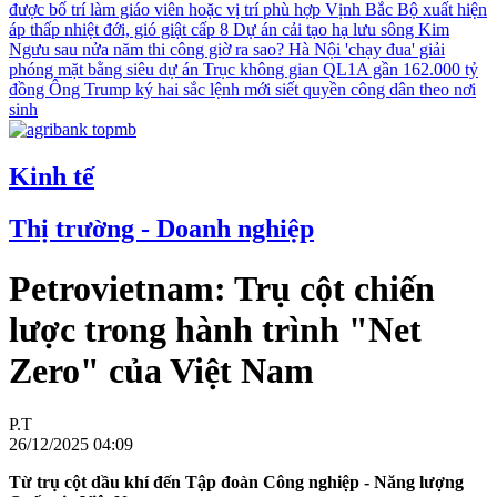
được bố trí làm giáo viên hoặc vị trí phù hợp
Vịnh Bắc Bộ xuất hiện
áp thấp nhiệt đới, gió giật cấp 8
Dự án cải tạo hạ lưu sông Kim
Ngưu sau nửa năm thi công giờ ra sao?
Hà Nội 'chạy đua' giải
phóng mặt bằng siêu dự án Trục không gian QL1A gần 162.000 tỷ
đồng
Ông Trump ký hai sắc lệnh mới siết quyền công dân theo nơi
sinh
Kinh tế
Thị trường - Doanh nghiệp
Petrovietnam: Trụ cột chiến
lược trong hành trình "Net
Zero" của Việt Nam
P.T
26/12/2025 04:09
Từ trụ cột dầu khí đến Tập đoàn Công nghiệp - Năng lượng