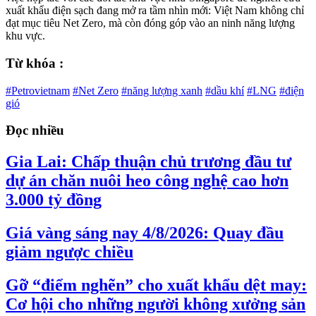
xuất khẩu điện sạch đang mở ra tầm nhìn mới: Việt Nam không chỉ
đạt mục tiêu Net Zero, mà còn đóng góp vào an ninh năng lượng
khu vực.
Từ khóa :
#Petrovietnam
#Net Zero
#năng lượng xanh
#dầu khí
#LNG
#điện
gió
Đọc nhiều
Gia Lai: Chấp thuận chủ trương đầu tư
dự án chăn nuôi heo công nghệ cao hơn
3.000 tỷ đồng
Giá vàng sáng nay 4/8/2026: Quay đầu
giảm ngược chiều
Gỡ “điểm nghẽn” cho xuất khẩu dệt may:
Cơ hội cho những người không xưởng sản