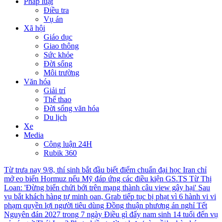
Pháp luật
Điều tra
Vụ án
Xã hội
Giáo dục
Giao thông
Sức khỏe
Đời sống
Môi trường
Văn hóa
Giải trí
Thể thao
Đời sống văn hóa
Du lịch
Xe
Media
Công luận 24H
Rubik 360
Từ trưa nay 9/8, thí sinh bắt đầu biết điểm chuẩn đại học
Iran chỉ
mở eo biển Hormuz nếu Mỹ đáp ứng các điều kiện
GS.TS Từ Thị
Loan: 'Đừng biến chửi bới trên mạng thành câu view gây hại'
Sau
vụ bắt khách hàng tự minh oan, Grab tiếp tục bị phạt vì 6 hành vi vi
phạm quyền lợi người tiêu dùng
Đồng thuận phương án nghỉ Tết
Nguyên đán 2027 trong 7 ngày
Điều gì đẩy nam sinh 14 tuổi đến vụ