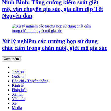
Ninh Bình: Tăng cường kiểm soát giết
mổ, vận chuyển gia súc, gia cầm dịp Tết
Nguyên đán
Xử lý nghiêm các trường hợp sử dụng
chất cấm trong chăn nuôi, giết mổ gia súc
Xem thêm
Thời sự
Quốc tế
Báo chí - Truyền thông
Kinh tế
Pháp luật
Xã hội
Văn hóa
Xe
Media