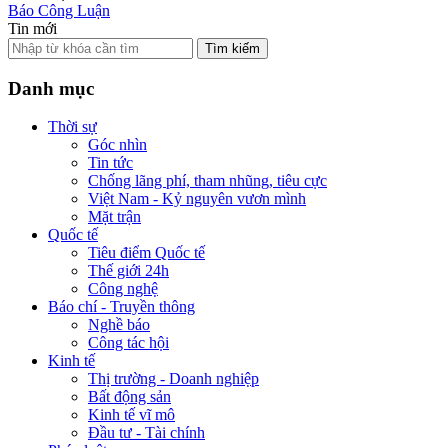
Báo Công Luận
Tin mới
Tìm kiếm
Danh mục
Thời sự
Góc nhìn
Tin tức
Chống lãng phí, tham nhũng, tiêu cực
Việt Nam - Kỷ nguyên vươn mình
Mặt trận
Quốc tế
Tiêu điểm Quốc tế
Thế giới 24h
Công nghệ
Báo chí - Truyền thông
Nghề báo
Công tác hội
Kinh tế
Thị trường - Doanh nghiệp
Bất động sản
Kinh tế vĩ mô
Đầu tư - Tài chính