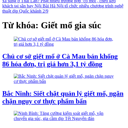
xả súng ở Thái Lan?
Phạt nhiều trường hợp ‘cò mồi’, chèo kéo
khách tại sân bay Nội Bài
Hà Nội tổ chức nhiều chương trình nghệ
thuật dịp Quốc khánh 2/9
Từ khóa: Giết mổ gia súc
Chủ cơ sở giết mổ ở Cà Mau bán khống
86 hóa đơn, trị giá hơn 3,1 tỷ đồng
Bắc Ninh: Siết chặt quản lý giết mổ, ngăn
chặn nguy cơ thực phẩm bẩn