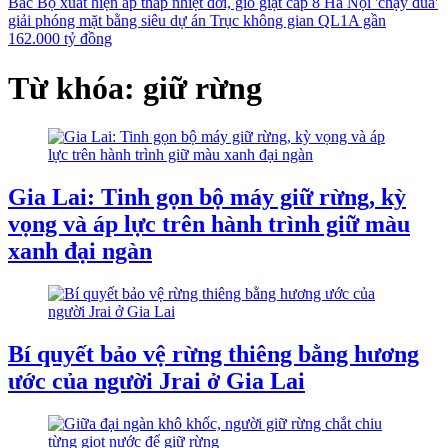
Bắc Bộ xuất hiện áp thấp nhiệt đới, gió giật cấp 8
Hà Nội 'chạy đua'
giải phóng mặt bằng siêu dự án Trục không gian QL1A gần
162.000 tỷ đồng
Từ khóa: giữ rừng
Gia Lai: Tinh gọn bộ máy giữ rừng, kỳ
vọng và áp lực trên hành trình giữ màu
xanh đại ngàn
Bí quyết bảo vệ rừng thiêng bằng hương
ước của người Jrai ở Gia Lai