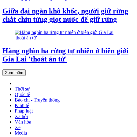
Giữa đại ngàn khô khốc, người giữ rừng
chắt chiu từng giọt nước để giữ rừng
Hàng nghìn ha rừng tự nhiên ở biên giới
Gia Lai 'thoát án tử'
Xem thêm
Thời sự
Quốc tế
Báo chí - Truyền thông
Kinh tế
Pháp luật
Xã hội
Văn hóa
Xe
Media