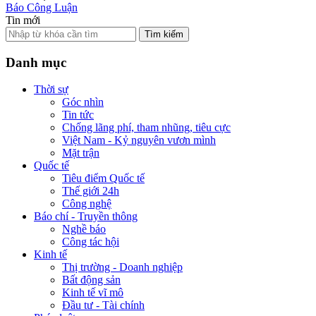
Báo Công Luận
Tin mới
Tìm kiếm
Danh mục
Thời sự
Góc nhìn
Tin tức
Chống lãng phí, tham nhũng, tiêu cực
Việt Nam - Kỷ nguyên vươn mình
Mặt trận
Quốc tế
Tiêu điểm Quốc tế
Thế giới 24h
Công nghệ
Báo chí - Truyền thông
Nghề báo
Công tác hội
Kinh tế
Thị trường - Doanh nghiệp
Bất động sản
Kinh tế vĩ mô
Đầu tư - Tài chính