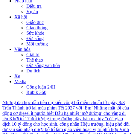
Pháp luật
Điều tra
Vụ án
Xã hội
Giáo dục
Giao thông
Sức khỏe
Đời sống
Môi trường
Văn hóa
Giải trí
Thể thao
Đời sống văn hóa
Du lịch
Xe
Media
Công luận 24H
Rubik 360
Những đại học đầu tiên dự kiến công bố điểm chuẩn từ ngày 9/8
Trấn Thành trở lại mùa phim Tết 2027 với ‘Em’
Những mặt tối của
động cơ diesel ít người biết
Dầu hạ nhiệt ‘mở đường’ cho vàng đi
lên
Khởi tố 17 đối tượng trong đường dây bán ma túy "cỏ" giao
dịch 10 tỷ đồng cho học sinh, công nhân
Hiệu trưởng, hiệu phó dôi
dư sau sáp nhập được bố trí làm giáo viên hoặc vị trí phù hợp
Vịnh