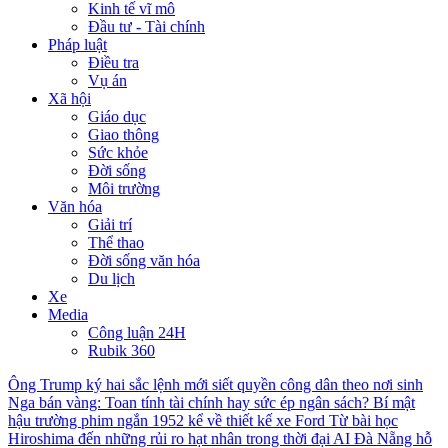
Kinh tế vĩ mô
Đầu tư - Tài chính
Pháp luật
Điều tra
Vụ án
Xã hội
Giáo dục
Giao thông
Sức khỏe
Đời sống
Môi trường
Văn hóa
Giải trí
Thể thao
Đời sống văn hóa
Du lịch
Xe
Media
Công luận 24H
Rubik 360
Ông Trump ký hai sắc lệnh mới siết quyền công dân theo nơi sinh
Nga bán vàng: Toan tính tài chính hay sức ép ngân sách?
Bí mật
hậu trường phim ngắn 1952 kể về thiết kế xe Ford
Từ bài học
Hiroshima đến những rủi ro hạt nhân trong thời đại AI
Đà Nẵng hỗ