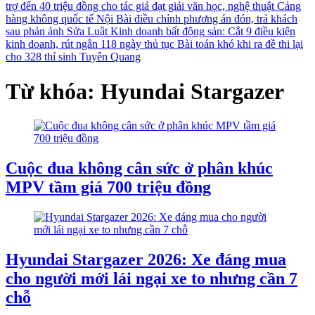
trợ đến 40 triệu đồng cho tác giả đạt giải văn học, nghệ thuật
Cảng
hàng không quốc tế Nội Bài điều chỉnh phương án đón, trả khách
sau phản ánh
Sửa Luật Kinh doanh bất động sản: Cắt 9 điều kiện
kinh doanh, rút ngắn 118 ngày thủ tục
Bài toán khó khi ra đề thi lại
cho 328 thí sinh Tuyên Quang
Từ khóa: Hyundai Stargazer
Cuộc đua không cân sức ở phân khúc
MPV tầm giá 700 triệu đồng
Hyundai Stargazer 2026: Xe đáng mua
cho người mới lái ngại xe to nhưng cần 7
chỗ