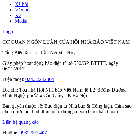
Xã hội
Văn hóa
Xe
Media
Logo
CƠ QUAN NGÔN LUẬN CỦA HỘI NHÀ BÁO VIỆT NAM
Tổng Biên tập: Lê Trần Nguyên Huy
Giấy phép hoạt động báo điện tử số 550/GP-BTTTT, ngày
06/11/2017
Điện thoại:
024.32242364
Địa chỉ:
Tòa nhà Hội Nhà báo Việt Nam, lô E2, đường Dương
Đình Nghệ, phường Cầu Giấy, TP. Hà Nội
Bản quyền thuộc về: Báo điện tử Nhà báo & Công luận. Cấm sao
chép dưới mọi hình thức nếu không có văn bản chấp thuận
Liên hệ quảng cáo
Hotline:
0985.907.407