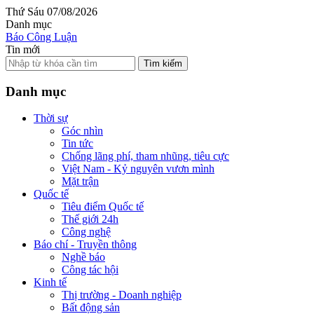
Thứ Sáu 07/08/2026
Danh mục
Báo Công Luận
Tin mới
Tìm kiếm
Danh mục
Thời sự
Góc nhìn
Tin tức
Chống lãng phí, tham nhũng, tiêu cực
Việt Nam - Kỷ nguyên vươn mình
Mặt trận
Quốc tế
Tiêu điểm Quốc tế
Thế giới 24h
Công nghệ
Báo chí - Truyền thông
Nghề báo
Công tác hội
Kinh tế
Thị trường - Doanh nghiệp
Bất động sản