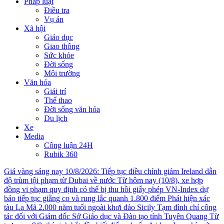
Pháp luật
Điều tra
Vụ án
Xã hội
Giáo dục
Giao thông
Sức khỏe
Đời sống
Môi trường
Văn hóa
Giải trí
Thể thao
Đời sống văn hóa
Du lịch
Xe
Media
Công luận 24H
Rubik 360
Giá vàng sáng nay 10/8/2026: Tiếp tục điều chỉnh giảm
Ireland dẫn
độ trùm tội phạm từ Dubai về nước
Từ hôm nay (10/8), xe hợp
đồng vi phạm quy định có thể bị thu hồi giấy phép
VN-Index dự
báo tiếp tục giằng co và rung lắc quanh 1.800 điểm
Phát hiện xác
tàu La Mã 2.000 năm tuổi ngoài khơi đảo Sicily
Tạm đình chỉ công
tác đối với Giám đốc Sở Giáo dục và Đào tạo tỉnh Tuyên Quang
Từ