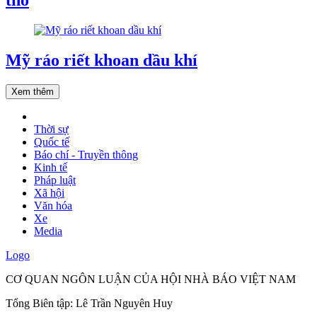
Mỹ ráo riết khoan dầu khí
Xem thêm
Thời sự
Quốc tế
Báo chí - Truyền thông
Kinh tế
Pháp luật
Xã hội
Văn hóa
Xe
Media
Logo
CƠ QUAN NGÔN LUẬN CỦA HỘI NHÀ BÁO VIỆT NAM
Tổng Biên tập: Lê Trần Nguyên Huy