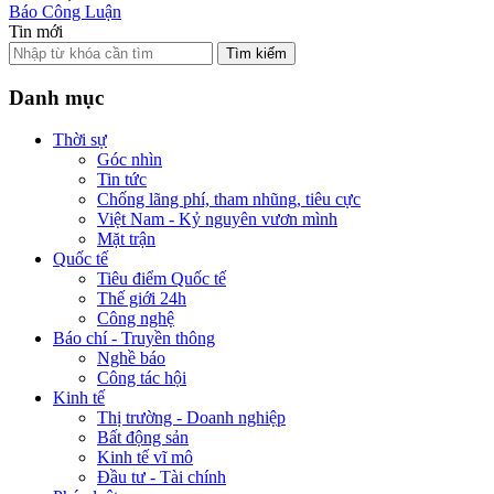
Báo Công Luận
Tin mới
Tìm kiếm
Danh mục
Thời sự
Góc nhìn
Tin tức
Chống lãng phí, tham nhũng, tiêu cực
Việt Nam - Kỷ nguyên vươn mình
Mặt trận
Quốc tế
Tiêu điểm Quốc tế
Thế giới 24h
Công nghệ
Báo chí - Truyền thông
Nghề báo
Công tác hội
Kinh tế
Thị trường - Doanh nghiệp
Bất động sản
Kinh tế vĩ mô
Đầu tư - Tài chính