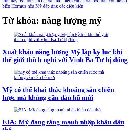
trưa nay 9/8, thí sinh bắt đầu biết điểm chuẩn đại học
Iran chỉ mở eo
biển Hormuz nếu Mỹ đáp ứng các điều kiện
Từ khóa: năng lượng mỹ
Xuất khẩu năng lượng Mỹ lập kỷ lục khi
thế giới thích nghi với Vịnh Ba Tư bị đóng
Mỹ có thể khai thác khoáng sản chiến
lược mà không cần đào hố mới
EIA: Mỹ đang tăng mạnh nhập khẩu dầu
thô