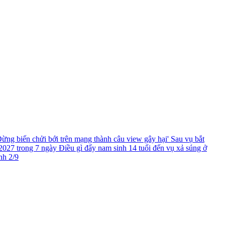
ừng biến chửi bới trên mạng thành câu view gây hại'
Sau vụ bắt
2027 trong 7 ngày
Điều gì đẩy nam sinh 14 tuổi đến vụ xả súng ở
nh 2/9