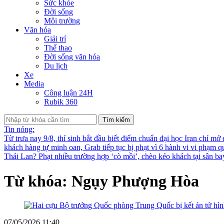
Sức khỏe
Đời sống
Môi trường
Văn hóa
Giải trí
Thể thao
Đời sống văn hóa
Du lịch
Xe
Media
Công luận 24H
Rubik 360
Tìm kiếm
Tin nóng:
Từ trưa nay 9/8, thí sinh bắt đầu biết điểm chuẩn đại học
Iran chỉ mở
khách hàng tự minh oan, Grab tiếp tục bị phạt vì 6 hành vi vi phạm q
Thái Lan?
Phạt nhiều trường hợp ‘cò mồi’, chèo kéo khách tại sân b
Từ khóa: Ngụy Phượng Hòa
07/05/2026 11:40