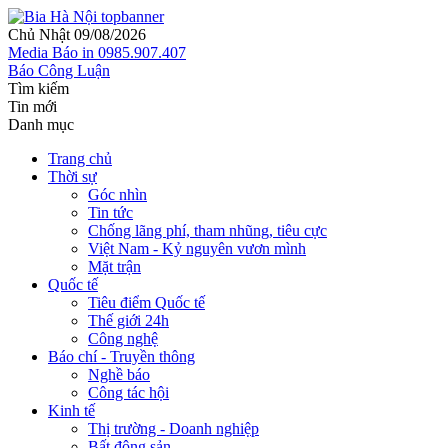
Chủ Nhật 09/08/2026
Media
Báo in
0985.907.407
Báo Công Luận
Tìm kiếm
Tin mới
Danh mục
Trang chủ
Thời sự
Góc nhìn
Tin tức
Chống lãng phí, tham nhũng, tiêu cực
Việt Nam - Kỷ nguyên vươn mình
Mặt trận
Quốc tế
Tiêu điểm Quốc tế
Thế giới 24h
Công nghệ
Báo chí - Truyền thông
Nghề báo
Công tác hội
Kinh tế
Thị trường - Doanh nghiệp
Bất động sản