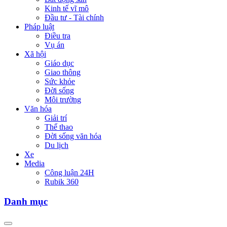
Kinh tế vĩ mô
Đầu tư - Tài chính
Pháp luật
Điều tra
Vụ án
Xã hội
Giáo dục
Giao thông
Sức khỏe
Đời sống
Môi trường
Văn hóa
Giải trí
Thể thao
Đời sống văn hóa
Du lịch
Xe
Media
Công luận 24H
Rubik 360
Danh mục