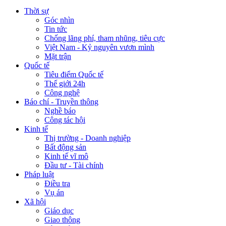
Thời sự
Góc nhìn
Tin tức
Chống lãng phí, tham nhũng, tiêu cực
Việt Nam - Kỷ nguyên vươn mình
Mặt trận
Quốc tế
Tiêu điểm Quốc tế
Thế giới 24h
Công nghệ
Báo chí - Truyền thông
Nghề báo
Công tác hội
Kinh tế
Thị trường - Doanh nghiệp
Bất động sản
Kinh tế vĩ mô
Đầu tư - Tài chính
Pháp luật
Điều tra
Vụ án
Xã hội
Giáo dục
Giao thông