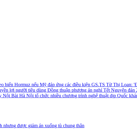
 eo biển Hormuz nếu Mỹ đáp ứng các điều kiện
GS.TS Từ Thị Loan: 'Đ
uyền lợi người tiêu dùng
Đồng thuận phương án nghỉ Tết Nguyên đán 
ay Nội Bài
Hà Nội tổ chức nhiều chương trình nghệ thuật dịp Quốc khá