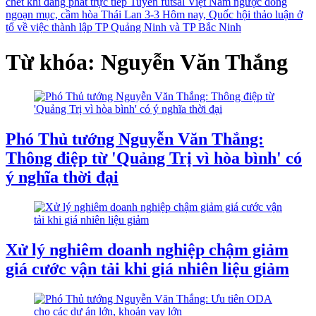
chết khi đang phát trực tiếp
Tuyển futsal Việt Nam ngược dòng
ngoạn mục, cầm hòa Thái Lan 3-3
Hôm nay, Quốc hội thảo luận ở
tổ về việc thành lập TP Quảng Ninh và TP Bắc Ninh
Từ khóa: Nguyễn Văn Thắng
Phó Thủ tướng Nguyễn Văn Thắng:
Thông điệp từ 'Quảng Trị vì hòa bình' có
ý nghĩa thời đại
Xử lý nghiêm doanh nghiệp chậm giảm
giá cước vận tải khi giá nhiên liệu giảm