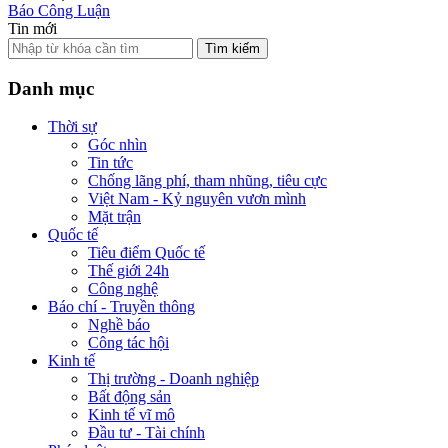
Báo Công Luận
Tin mới
Tìm kiếm
Danh mục
Thời sự
Góc nhìn
Tin tức
Chống lãng phí, tham nhũng, tiêu cực
Việt Nam - Kỷ nguyên vươn mình
Mặt trận
Quốc tế
Tiêu điểm Quốc tế
Thế giới 24h
Công nghệ
Báo chí - Truyền thông
Nghề báo
Công tác hội
Kinh tế
Thị trường - Doanh nghiệp
Bất động sản
Kinh tế vĩ mô
Đầu tư - Tài chính