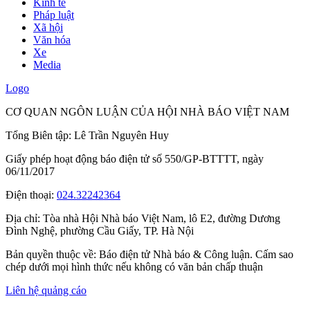
Kinh tế
Pháp luật
Xã hội
Văn hóa
Xe
Media
Logo
CƠ QUAN NGÔN LUẬN CỦA HỘI NHÀ BÁO VIỆT NAM
Tổng Biên tập: Lê Trần Nguyên Huy
Giấy phép hoạt động báo điện tử số 550/GP-BTTTT, ngày
06/11/2017
Điện thoại:
024.32242364
Địa chỉ:
Tòa nhà Hội Nhà báo Việt Nam, lô E2, đường Dương
Đình Nghệ, phường Cầu Giấy, TP. Hà Nội
Bản quyền thuộc về: Báo điện tử Nhà báo & Công luận. Cấm sao
chép dưới mọi hình thức nếu không có văn bản chấp thuận
Liên hệ quảng cáo