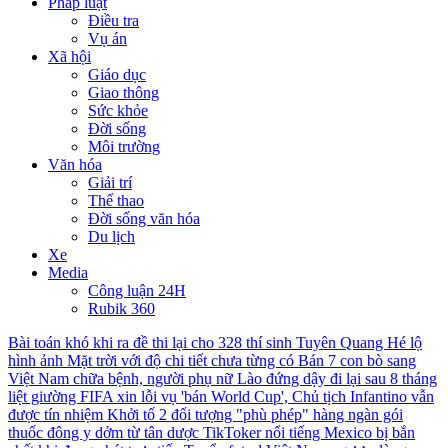
Pháp luật
Điều tra
Vụ án
Xã hội
Giáo dục
Giao thông
Sức khỏe
Đời sống
Môi trường
Văn hóa
Giải trí
Thể thao
Đời sống văn hóa
Du lịch
Xe
Media
Công luận 24H
Rubik 360
Bài toán khó khi ra đề thi lại cho 328 thí sinh Tuyên Quang
Hé lộ
hình ảnh Mặt trời với độ chi tiết chưa từng có
Bán 7 con bò sang
Việt Nam chữa bệnh, người phụ nữ Lào đứng dậy đi lại sau 8 tháng
liệt giường
FIFA xin lỗi vụ 'bán World Cup', Chủ tịch Infantino vẫn
được tín nhiệm
Khởi tố 2 đối tượng "phù phép" hàng ngàn gói
thuốc đông y dởm từ tân dược
TikToker nổi tiếng Mexico bị bắn