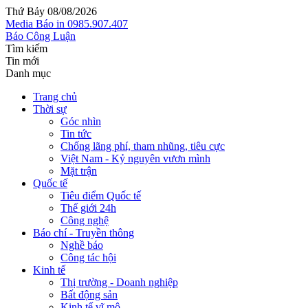
Thứ Bảy 08/08/2026
Media
Báo in
0985.907.407
Báo Công Luận
Tìm kiếm
Tin mới
Danh mục
Trang chủ
Thời sự
Góc nhìn
Tin tức
Chống lãng phí, tham nhũng, tiêu cực
Việt Nam - Kỷ nguyên vươn mình
Mặt trận
Quốc tế
Tiêu điểm Quốc tế
Thế giới 24h
Công nghệ
Báo chí - Truyền thông
Nghề báo
Công tác hội
Kinh tế
Thị trường - Doanh nghiệp
Bất động sản
Kinh tế vĩ mô