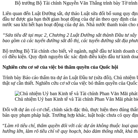
Bộ trưởng Bộ Tài chính Nguyễn Văn Thắng trình bày Tờ trình
Liên quan đến Luật Đường sắt, dự thảo Luật sửa đổi bổ sung quy định
đầu tư được gia hạn thời gian hoạt động của dự án theo quy định của 
nước sau khi hết hạn hoạt động của dự án. Nhà nước thanh toán cho n
“Sửa tiêu đề tại mục 2, Chương 2 Luật Đường sắt thành Đầu tư xây 
bao gồm cả các tuyến đường sắt đô thị, các tuyến đường sắt địa ph
Bộ trưởng Bộ Tài chính cho biết, về ngành, nghề đầu tư kinh doanh c
có điều kiện. Quy định nguyên tắc xác định điều kiện đầu tư kinh do
Nghiên cứu cơ sở của việc bỏ thẩm quyền của Quốc hội
Trình bày Báo cáo thẩm tra dự án Luật Đầu tư (sửa đổi), Chủ nhiệm Ủ
thật sự cần thiết. Nghiên cứu cơ sở của việc bỏ thẩm quyền của Quố
Chủ nhiệm Uỷ ban Kinh tế và Tài chính Phan Văn Mãi phát bi
Đối với dự án có cơ chế, chính sách đặc thù, thực hiện theo đúng 
bản quy phạm pháp luật. Trường hợp khác, luật hoặc chưa có quy địn
“
Làm rõ tiêu chí, thẩm quyền đối với các dự án không thuộc loại qu
hướng lớn, làm rõ tiêu chí về quy hoạch, bảo đảm thống nhất, khả t