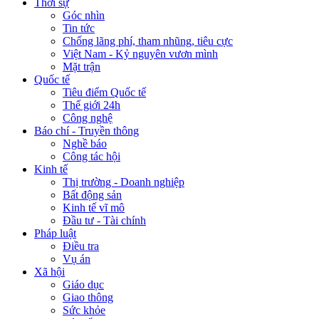
Thời sự
Góc nhìn
Tin tức
Chống lãng phí, tham nhũng, tiêu cực
Việt Nam - Kỷ nguyên vươn mình
Mặt trận
Quốc tế
Tiêu điểm Quốc tế
Thế giới 24h
Công nghệ
Báo chí - Truyền thông
Nghề báo
Công tác hội
Kinh tế
Thị trường - Doanh nghiệp
Bất động sản
Kinh tế vĩ mô
Đầu tư - Tài chính
Pháp luật
Điều tra
Vụ án
Xã hội
Giáo dục
Giao thông
Sức khỏe