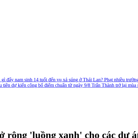
 gì đẩy nam sinh 14 tuổi đến vụ xả súng ở Thái Lan?
Phạt nhiều trườn
 tiên dự kiến công bố điểm chuẩn từ ngày 9/8
Trấn Thành trở lại mùa
ở rộng 'luồng xanh' cho các dự á