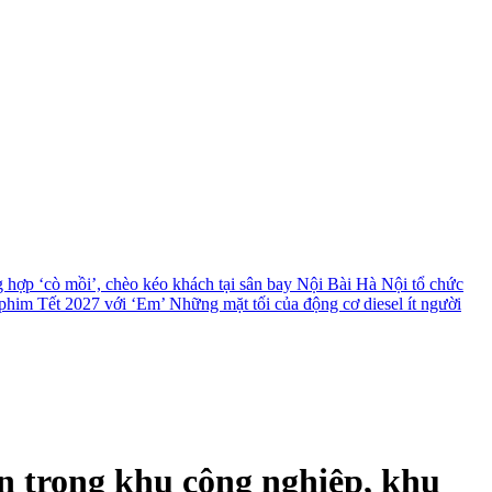
g hợp ‘cò mồi’, chèo kéo khách tại sân bay Nội Bài
Hà Nội tổ chức
 phim Tết 2027 với ‘Em’
Những mặt tối của động cơ diesel ít người
n trong khu công nghiệp, khu