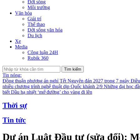
Đời sống
Môi trường
Văn hóa
Giải trí
Thể thao
Đời sống văn hóa
Du lịch
Xe
Media
Công luận 24H
Rubik 360
Tìm kiếm
Tin nóng:
Đồng thuận phương án nghỉ Tết Nguyên đán 2027 trong 7 ngày
Điều
nhiều chương trình nghệ thuật dịp Quốc khánh 2/9
Những đại học đầu
biết
Dầu hạ nhiệt ‘mở đường’ cho vàng đi lên
Thời sự
Tin tức
Dự án Luật Đầu tư (sửa đổi): M