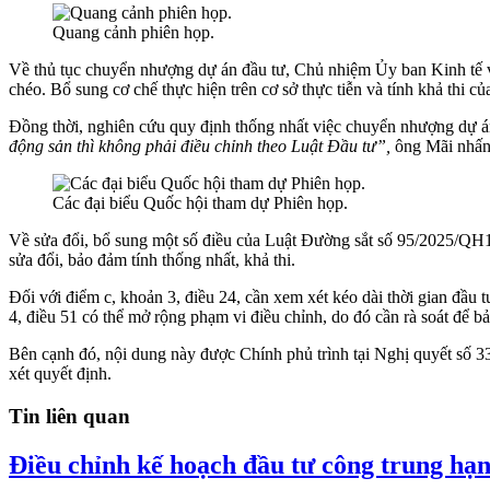
Quang cảnh phiên họp.
Về thủ tục chuyển nhượng dự án đầu tư, Chủ nhiệm Ủy ban Kinh tế v
chéo. Bổ sung cơ chế thực hiện trên cơ sở thực tiễn và tính khả thi c
Đồng thời, nghiên cứu quy định thống nhất việc chuyển nhượng dự án
động sản thì không phải điều chỉnh theo Luật Đầu tư”,
ông Mãi nhấ
Các đại biểu Quốc hội tham dự Phiên họp.
Về sửa đổi, bổ sung một số điều của Luật Đường sắt số 95/2025/QH1
sửa đổi, bảo đảm tính thống nhất, khả thi.
Đối với điểm c, khoản 3, điều 24, cần xem xét kéo dài thời gian đầu
4, điều 51 có thể mở rộng phạm vi điều chỉnh, do đó cần rà soát để b
Bên cạnh đó, nội dung này được Chính phủ trình tại Nghị quyết số 3
xét quyết định.
Tin liên quan
Điều chỉnh kế hoạch đầu tư công trung hạn