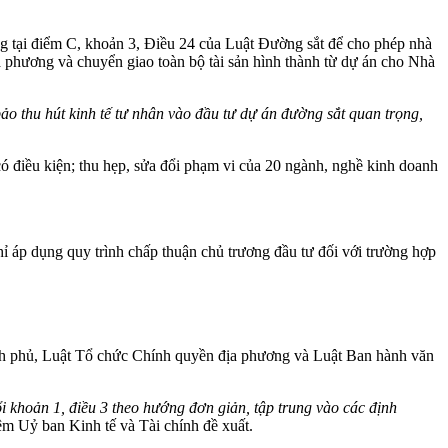
ộng tại điểm C, khoản 3, Điều 24 của Luật Đường sắt để cho phép nhà
ịa phương và chuyển giao toàn bộ tài sản hình thành từ dự án cho Nhà
o thu hút kinh tế tư nhân vào đầu tư dự án đường sắt quan trọng,
có điều kiện; thu hẹp, sửa đổi phạm vi của 20 ngành, nghề kinh doanh
ỉ áp dụng quy trình chấp thuận chủ trương đầu tư đối với trường hợp
ính phủ, Luật Tổ chức Chính quyền địa phương và Luật Ban hành văn
i khoản 1, điều 3 theo hướng đơn giản, tập trung vào các định
m Uỷ ban Kinh tế và Tài chính đề xuất.