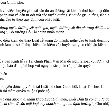
 của Chính phủ.
 về việc chuyển giao tài sản dự án đường sắt khi hết thời hạn hoạt đ
pháp luật về đầu tư đối với các tuyến đường sắt quốc gia, đường sắt đ
hà đầu tư theo quy định của pháp luật.
dựng tuyến đường sắt quốc gia, tuyến đường sắt địa phương để đảm bả
ương”,
Bộ trưởng Bộ Tài chính nhấn mạnh.
ó điều kiện, dự thảo Luật cắt giảm 25 ngành, nghề đầu tư kinh doanh 
anh làm cơ sở để thực hiện tiền kiểm và chuyển sang cơ chế hậu kiểm.
y ban Kinh tế và Tài chính Phan Văn Mãi đề nghị rà soát kỹ lưỡng, ch
c hội, bảo đảm phù hợp với nguyên tắc phân cấp, phân quyền.
ểu.
thẩm quyền được quy định tại Luật Tổ chức Quốc hội, Luật Tổ chức Ch
h thì thẩm quyền thuộc Quốc hội.
an trọng quốc gia, tham khảo Luật Đấu thầu, Luật Đầu tư công. Sửa đổ
hi, chỉ căn cứ vào một loại quy hoạch mang tính định hướng”,
Chủ nhiệ