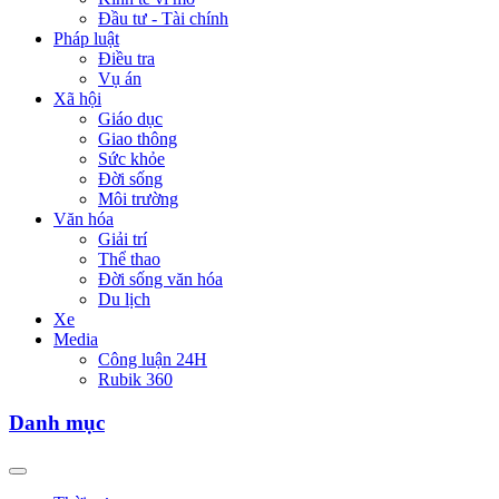
Đầu tư - Tài chính
Pháp luật
Điều tra
Vụ án
Xã hội
Giáo dục
Giao thông
Sức khỏe
Đời sống
Môi trường
Văn hóa
Giải trí
Thể thao
Đời sống văn hóa
Du lịch
Xe
Media
Công luận 24H
Rubik 360
Danh mục