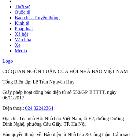
Thời sự
Quốc tế
Báo chí - Truyền thông
Kinh tế
Pháp luật
Xã hội
Văn hóa
Xe
Media
Logo
CƠ QUAN NGÔN LUẬN CỦA HỘI NHÀ BÁO VIỆT NAM
Tổng Biên tập: Lê Trần Nguyên Huy
Giấy phép hoạt động báo điện tử số 550/GP-BTTTT, ngày
06/11/2017
Điện thoại:
024.32242364
Địa chỉ:
Tòa nhà Hội Nhà báo Việt Nam, lô E2, đường Dương
Đình Nghệ, phường Cầu Giấy, TP. Hà Nội
Bản quyền thuộc về: Báo điện tử Nhà báo & Công luận. Cấm sao