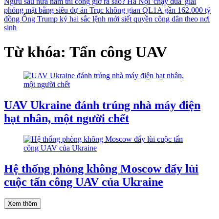
Ngưu sau nửa năm thi công giờ ra sao?
Hà Nội 'chạy đua' giải
phóng mặt bằng siêu dự án Trục không gian QL1A gần 162.000 tỷ
đồng
Ông Trump ký hai sắc lệnh mới siết quyền công dân theo nơi
sinh
Từ khóa: Tấn công UAV
UAV Ukraine đánh trúng nhà máy điện
hạt nhân, một người chết
Hệ thống phòng không Moscow đẩy lùi
cuộc tấn công UAV của Ukraine
Xem thêm