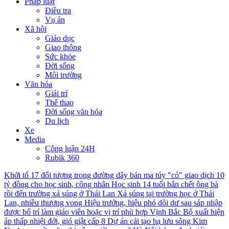
Pháp luật
Điều tra
Vụ án
Xã hội
Giáo dục
Giao thông
Sức khỏe
Đời sống
Môi trường
Văn hóa
Giải trí
Thể thao
Đời sống văn hóa
Du lịch
Xe
Media
Công luận 24H
Rubik 360
Khởi tố 17 đối tượng trong đường dây bán ma túy "cỏ" giao dịch 10
tỷ đồng cho học sinh, công nhân
Học sinh 14 tuổi bắn chết ông bà
rồi đến trường xả súng ở Thái Lan
Xả súng tại trường học ở Thái
Lan, nhiều thương vong
Hiệu trưởng, hiệu phó dôi dư sau sáp nhập
được bố trí làm giáo viên hoặc vị trí phù hợp
Vịnh Bắc Bộ xuất hiện
áp thấp nhiệt đới, gió giật cấp 8
Dự án cải tạo hạ lưu sông Kim