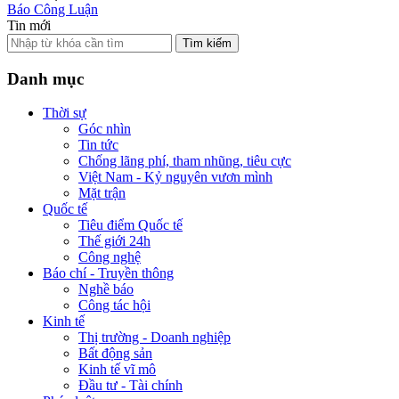
Báo Công Luận
Tin mới
Tìm kiếm
Danh mục
Thời sự
Góc nhìn
Tin tức
Chống lãng phí, tham nhũng, tiêu cực
Việt Nam - Kỷ nguyên vươn mình
Mặt trận
Quốc tế
Tiêu điểm Quốc tế
Thế giới 24h
Công nghệ
Báo chí - Truyền thông
Nghề báo
Công tác hội
Kinh tế
Thị trường - Doanh nghiệp
Bất động sản
Kinh tế vĩ mô
Đầu tư - Tài chính